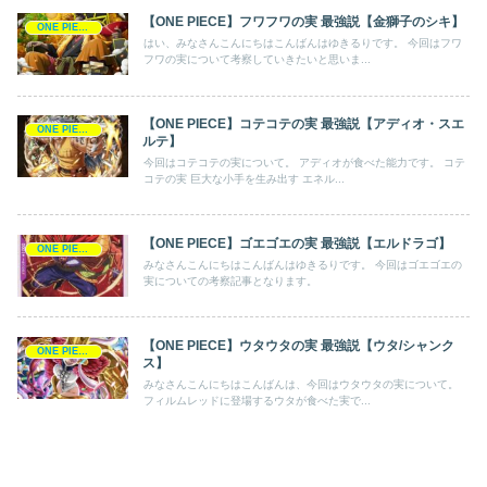
【ONE PIECE】フワフワの実 最強説【金獅子のシキ】
ONE PIECE
はい、みなさんこんにちはこんばんはゆきるりです。 今回はフワ
フワの実について考察していきたいと思いま...
【ONE PIECE】コテコテの実 最強説【アディオ・スエ
ONE PIECE
ルテ】
今回はコテコテの実について。 アディオが食べた能力です。 コテ
コテの実 巨大な小手を生み出す エネル...
【ONE PIECE】ゴエゴエの実 最強説【エルドラゴ】
ONE PIECE
みなさんこんにちはこんばんはゆきるりです。 今回はゴエゴエの
実についての考察記事となります。
【ONE PIECE】ウタウタの実 最強説【ウタ/シャンク
ONE PIECE
ス】
みなさんこんにちはこんばんは、今回はウタウタの実について。
フィルムレッドに登場するウタが食べた実で...