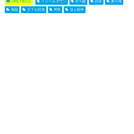
ONE PIECE
インペルダウン
ボス級
四皇
東の海
海賊
王下七武海
男性
頂上戦争