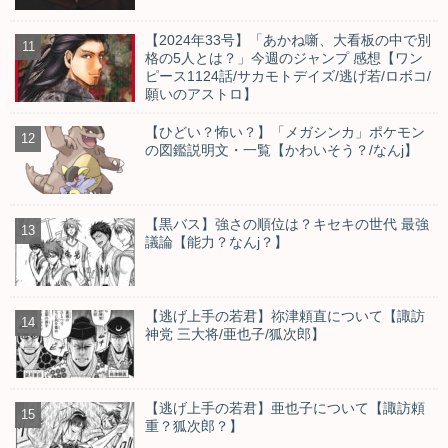
【2024年33号】「あかね噺、大看板の中で別
格の5人とは？」今週のジャンプ 感想【ワン
ピース1124話/サカモトデイズ/逃げ若/ロボコ/
願いのアストロ】
【ひどい？怖い？】「メガシンカ」ポケモン
の図鑑説明文・一覧【かわいそう？/なんj】
【黒バス】強さの順位は？キセキの世代 最強
議論【能力？なんj？】
【逃げ上手の若君】祢津頼直について【諏訪
神党 三大将/亜也子/狐次郎】
【逃げ上手の若君】亜也子について【諏訪頼
重？狐次郎？】