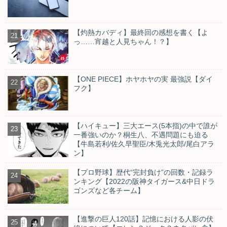
【灼熱カバディ】最終回の感想を書く【よ
っ……宵越と人見ちゃん！？】
【ONE PIECE】ホヤホヤの実 最強説【ダイ
フク】
【ハイキュー】三大エース(5本指)の中で誰が
一番強いのか？桐生八、不遇問題にも迫る
【牛島若利/佐久早聖臣/木兎光太郎/尾白アラ
ン】
【プロ野球】歴代“完封負け”の回数・記録ラ
ンキング【2022の阪神タイガース&中日ドラ
ゴンズなど各チーム】
【進撃の巨人120話】記憶における人影の伏