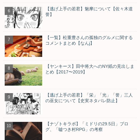
【逃げ上手の若君】魅摩について【佐々木道
誉】
【一覧】松重豊さんの孤独のグルメに関する
コメントまとめ【なんj】
【ヤンキース】田中将大へのNY紙の見出しま
とめ【2017〜2019】
【逃げ上手の若君】「栄」「光」「誉」三人
の巫女について【史実ネタバレ防止】
【ナゾトキラボ】「ミドリの29.5日」ブロ
グ、「嘘つき村RPG」の考察