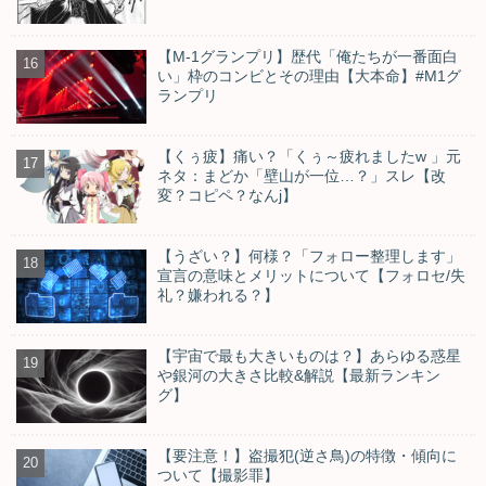
【M-1グランプリ】歴代「俺たちが一番面白
い」枠のコンビとその理由【大本命】#M1グ
ランプリ
【くぅ疲】痛い？「くぅ～疲れましたw 」元
ネタ：まどか「壁山が一位…？」スレ【改
変？コピペ？なんj】
【うざい？】何様？「フォロー整理します」
宣言の意味とメリットについて【フォロセ/失
礼？嫌われる？】
【宇宙で最も大きいものは？】あらゆる惑星
や銀河の大きさ比較&解説【最新ランキン
グ】
【要注意！】盗撮犯(逆さ鳥)の特徴・傾向に
ついて【撮影罪】