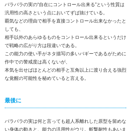
バラバラの実の“自在にコントロール出来る”という性質は
汎用性の高さという点においてずば抜けている。
覇気などの理由で相手を直接コントロール出来なかったと
しても、
相手以外のあらゆるものをコントロール出来るというだけ
で戦略の広がり方は段違いである。
この能力の使い手がネタ描写の多いバギーであるがために
作中での警戒度は高くないが、
本気を出せばほとんどの相手と互角以上に渡り合える強烈
な覚醒の可能性を秘めていると言える。
最後に
バラバラの実は何と言っても超人系離れした原型を留めな
い身体の動きと、能力の汎用性がウリ。斬撃耐性もあいま