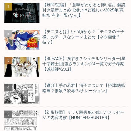
【難問/短編】「意味がわかると怖い話」解説
付き最新まとめ【短いけど難しい/2025年/意
味怖 有名一覧/なんj】
【テニヌとは】いつ頃から？「テニスの王子
様」のテニヌなシーンまとめ【ネタ画像？
技？】
【BLEACH】強すぎ？シュテルンリッター(星
十字騎士団)強さランキング&一覧でガチ考察
【滅却師/なんj】
【逃げ上手の若君】清子について【摂津親鑑/
略奪？惨殺？凌辱？/ナレーション】
【幻影旅団】サラサ殺害犯が残したメッセー
ジの内容考察【HUNTER×HUNTER】