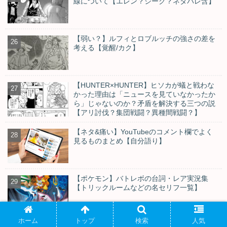
線について【エレン？ジーク？ネタバレ含】
【弱い？】ルフィとロブルッチの強さの差を
考える【覚醒/カク】
【HUNTER×HUNTER】ヒソカが蟻と戦わな
かった理由は「ニュースを見ていなかったか
ら」じゃないのか？矛盾を解決する三つの説
【アリ討伐？集団戦闘？異種間戦闘？】
【ネタ&痛い】YouTubeのコメント欄でよく
見るものまとめ【自分語り】
【ポケモン】バトレボの台詞・レア実況集
【トリックルームなどの名セリフ一覧】
ホーム
トップ
検索
人気
【神奈川から全国まで】スラムダンクのベス