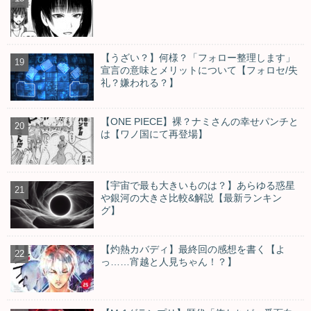
【うざい？】何様？「フォロー整理します」
宣言の意味とメリットについて【フォロセ/失
礼？嫌われる？】
【ONE PIECE】裸？ナミさんの幸せパンチと
は【ワノ国にて再登場】
【宇宙で最も大きいものは？】あらゆる惑星
や銀河の大きさ比較&解説【最新ランキン
グ】
【灼熱カバディ】最終回の感想を書く【よ
っ……宵越と人見ちゃん！？】