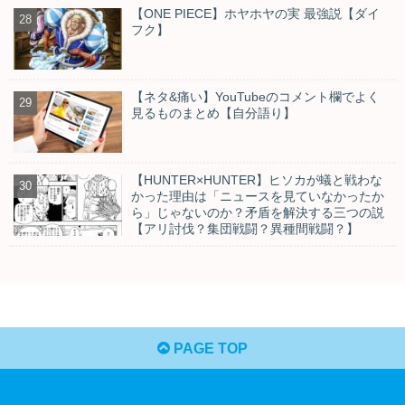
【ONE PIECE】ホヤホヤの実 最強説【ダイ
フク】
【ネタ&痛い】YouTubeのコメント欄でよく
見るものまとめ【自分語り】
【HUNTER×HUNTER】ヒソカが蟻と戦わな
かった理由は「ニュースを見ていなかったか
ら」じゃないのか？矛盾を解決する三つの説
【アリ討伐？集団戦闘？異種間戦闘？】
PAGE TOP