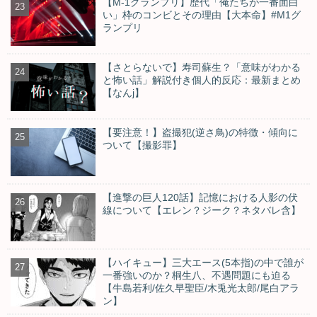
【M-1グランプリ】歴代「俺たちが一番面白
い」枠のコンビとその理由【大本命】#M1グ
ランプリ
【さとらないで】寿司蘇生？「意味がわかる
と怖い話」解説付き個人的反応：最新まとめ
【なんj】
【要注意！】盗撮犯(逆さ鳥)の特徴・傾向に
ついて【撮影罪】
【進撃の巨人120話】記憶における人影の伏
線について【エレン？ジーク？ネタバレ含】
【ハイキュー】三大エース(5本指)の中で誰が
一番強いのか？桐生八、不遇問題にも迫る
【牛島若利/佐久早聖臣/木兎光太郎/尾白アラ
ン】