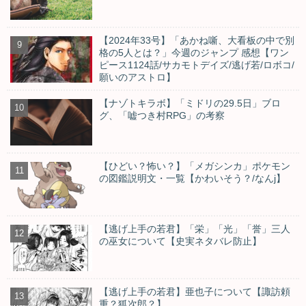
【2024年33号】「あかね噺、大看板の中で別
格の5人とは？」今週のジャンプ 感想【ワン
ピース1124話/サカモトデイズ/逃げ若/ロボコ/
願いのアストロ】
【ナゾトキラボ】「ミドリの29.5日」ブロ
グ、「嘘つき村RPG」の考察
【ひどい？怖い？】「メガシンカ」ポケモン
の図鑑説明文・一覧【かわいそう？/なんj】
【逃げ上手の若君】「栄」「光」「誉」三人
の巫女について【史実ネタバレ防止】
【逃げ上手の若君】亜也子について【諏訪頼
重？狐次郎？】