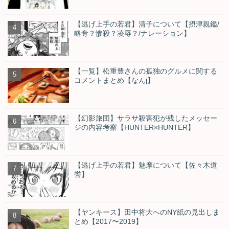
【逃げ上手の若君】清子について【摂津親鑑/
略奪？惨殺？凌辱？/ナレーション】
【一覧】松重豊さんの孤独のグルメに関する
コメントまとめ【なんj】
【幻影旅団】サラサ殺害犯が残したメッセー
ジの内容考察【HUNTER×HUNTER】
【逃げ上手の若君】魅摩について【佐々木道
誉】
【ヤンキース】田中将大へのNY紙の見出しま
とめ【2017〜2019】