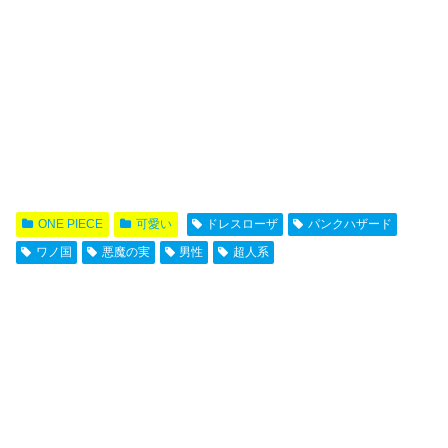
ONE PIECE
可愛い
ドレスローザ
パンクハザード
ワノ国
悪魔の実
男性
超人系