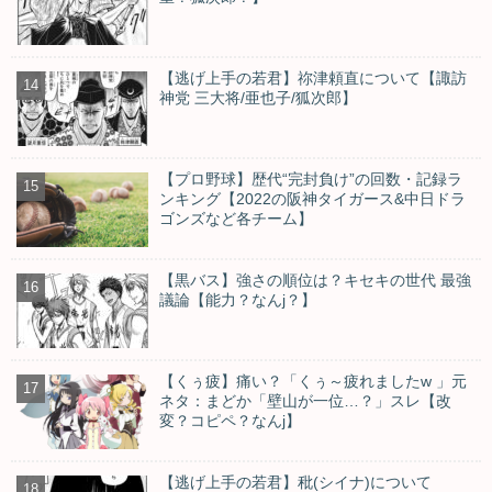
【逃げ上手の若君】祢津頼直について【諏訪
神党 三大将/亜也子/狐次郎】
【プロ野球】歴代“完封負け”の回数・記録ラ
ンキング【2022の阪神タイガース&中日ドラ
ゴンズなど各チーム】
【黒バス】強さの順位は？キセキの世代 最強
議論【能力？なんj？】
【くぅ疲】痛い？「くぅ～疲れましたw 」元
ネタ：まどか「壁山が一位…？」スレ【改
変？コピペ？なんj】
【逃げ上手の若君】秕(シイナ)について