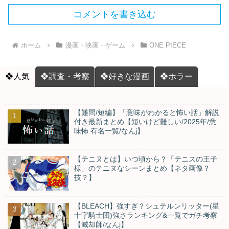
コメントを書き込む
ホーム
漫画・映画・ゲーム
ONE PIECE
❖人気
❖調査・考察
❖好きな漫画
❖ホラー
【難問/短編】「意味がわかると怖い話」解説
付き最新まとめ【短いけど難しい/2025年/意
味怖 有名一覧/なんj】
【テニヌとは】いつ頃から？「テニスの王子
様」のテニヌなシーンまとめ【ネタ画像？
技？】
【BLEACH】強すぎ？シュテルンリッター(星
十字騎士団)強さランキング&一覧でガチ考察
【滅却師/なんj】