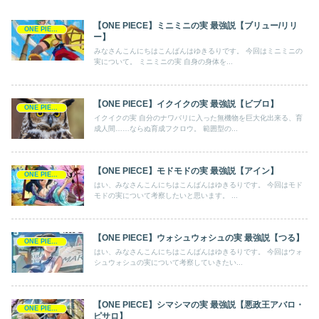
【ONE PIECE】ミニミニの実 最強説【ブリュー/リリ
ONE PIECE
ー】
みなさんこんにちはこんばんはゆきるりです。 今回はミニミニの
実について。 ミニミニの実 自身の身体を...
【ONE PIECE】イクイクの実 最強説【ビブロ】
ONE PIECE
イクイクの実 自分のナワバリに入った無機物を巨大化出来る、育
成人間……ならぬ育成フクロウ。 範囲型の...
【ONE PIECE】モドモドの実 最強説【アイン】
ONE PIECE
はい、みなさんこんにちはこんばんはゆきるりです。 今回はモド
モドの実について考察したいと思います。 ...
【ONE PIECE】ウォシュウォシュの実 最強説【つる】
ONE PIECE
はい、みなさんこんにちはこんばんはゆきるりです。 今回はウォ
シュウォシュの実について考察していきたい...
【ONE PIECE】シマシマの実 最強説【悪政王アバロ・
ONE PIECE
ピサロ】