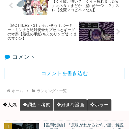
【くぅ疲】痛い？「くぅ～疲れましたw
」元ネタ：まどか「壁山が一位…？」ス
レ【改変？コピペ？なんj】
【MOTHER2・3】かわいそう？ポーキ
ー・ミンチと絶対安全カプセルとギーグ
の考察【最後の手紙/ちえのリンゴ/あくま
のマシン】
コメント
コメントを書き込む
ホーム
ランキング・一覧
❖人気
❖調査・考察
❖好きな漫画
❖ホラー
【難問/短編】「意味がわかると怖い話」解説