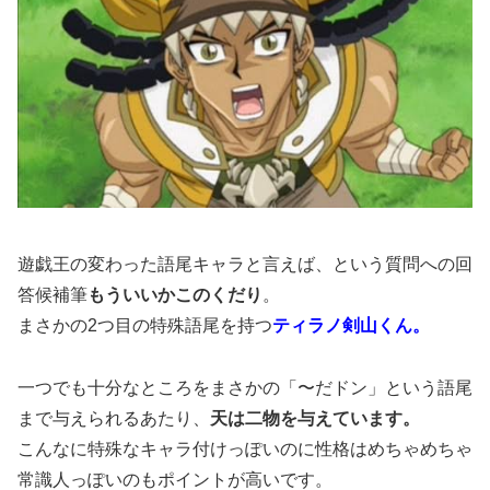
遊戯王の変わった語尾キャラと言えば、という質問への回
答候補筆
もういいかこのくだり
。
まさかの2つ目の特殊語尾を持つ
ティラノ剣山くん。
一つでも十分なところをまさかの「〜だドン」という語尾
まで与えられるあたり、
天は二物を与えています。
こんなに特殊なキャラ付けっぽいのに性格はめちゃめちゃ
常識人っぽいのもポイントが高いです。