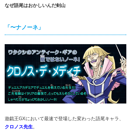
なぜ語尾はおかしいんだ剣山
「〜ナノーネ」
遊戯王GXにおいて最速で登場した変わった語尾キャラ、
クロノス先生
。