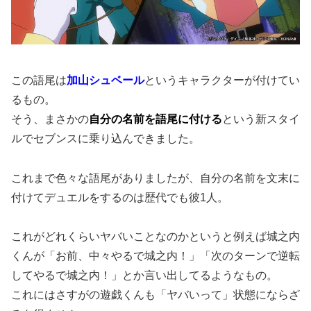
この語尾は
加山シュベール
というキャラクターが付けてい
るもの。
そう、まさかの
自分の名前を語尾に付ける
という新スタイ
ルでセブンスに乗り込んできました。
これまで色々な語尾がありましたが、自分の名前を文末に
付けてデュエルをするのは歴代でも彼1人。
これがどれくらいヤバいことなのかというと例えば城之内
くんが「お前、中々やるで城之内！」「次のターンで逆転
してやるで城之内！」とか言い出してるようなもの。
これにはさすがの遊戯くんも「ヤバいって」状態にならざ