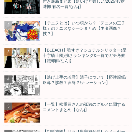
付き最新まとめ【短いけど難しい/2025年/意
味怖 有名一覧/なんj】
【テニヌとは】いつ頃から？「テニスの王子
様」のテニヌなシーンまとめ【ネタ画像？
技？】
【BLEACH】強すぎ？シュテルンリッター(星
十字騎士団)強さランキング&一覧でガチ考察
【滅却師/なんj】
【逃げ上手の若君】清子について【摂津親鑑/
略奪？惨殺？凌辱？/ナレーション】
【一覧】松重豊さんの孤独のグルメに関する
コメントまとめ【なんj】
【幻影旅団】サラサ殺害犯が残したメッセー