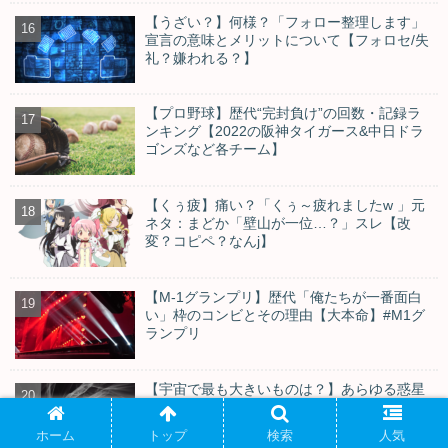
【うざい？】何様？「フォロー整理します」
宣言の意味とメリットについて【フォロセ/失
礼？嫌われる？】
【プロ野球】歴代“完封負け”の回数・記録ラ
ンキング【2022の阪神タイガース&中日ドラ
ゴンズなど各チーム】
【くぅ疲】痛い？「くぅ～疲れましたw 」元
ネタ：まどか「壁山が一位…？」スレ【改
変？コピペ？なんj】
【M-1グランプリ】歴代「俺たちが一番面白
い」枠のコンビとその理由【大本命】#M1グ
ランプリ
【宇宙で最も大きいものは？】あらゆる惑星
や銀河の大きさ比較&解説【最新ランキン
グ】
ホーム
トップ
検索
人気