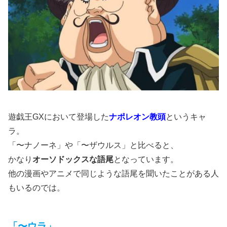
遊戯王GXにおいて登場した
ナポレオン教頭
というキャ
ラ。
「〜ナノーネ」や「〜ザウルス」と比べると、
かなり
オーソドックスな語尾
となっています。
他の漫画やアニメで同じような語尾を聞いたことがある人
もいるのでは。
「〜ウラ」