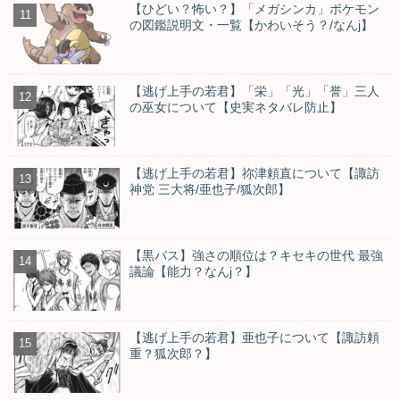
【ひどい？怖い？】「メガシンカ」ポケモン
の図鑑説明文・一覧【かわいそう？/なんj】
【逃げ上手の若君】「栄」「光」「誉」三人
の巫女について【史実ネタバレ防止】
【逃げ上手の若君】祢津頼直について【諏訪
神党 三大将/亜也子/狐次郎】
【黒バス】強さの順位は？キセキの世代 最強
議論【能力？なんj？】
【逃げ上手の若君】亜也子について【諏訪頼
重？狐次郎？】