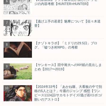
ジの内容考察【HUNTER×HUNTER】
【逃げ上手の若君】魅摩について【佐々木道
誉】
【ナゾトキラボ】「ミドリの29.5日」ブロ
グ、「嘘つき村RPG」の考察
【ヤンキース】田中将大へのNY紙の見出しま
とめ【2017〜2019】
【2024年33号】「あかね噺、大看板の中で別
格の5人とは？」今週のジャンプ 感想【ワン
ピース1124話/サカモトデイズ/逃げ若/ロボコ/
願いのアストロ】