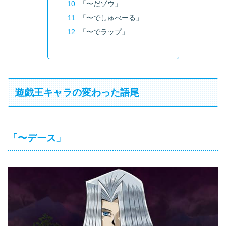
「〜だゾウ」
「〜でしゅべーる」
「〜でラップ」
遊戯王キャラの変わった語尾
「〜デース」