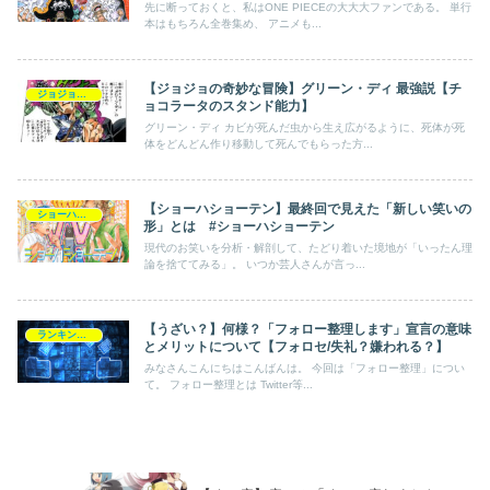
先に断っておくと、私はONE PIECEの大大大ファンである。 単行
本はもちろん全巻集め、 アニメも...
【ジョジョの奇妙な冒険】グリーン・ディ 最強説【チ
ジョジョの奇妙な冒険
ョコラータのスタンド能力】
グリーン・ディ カビが死んだ虫から生え広がるように、死体が死
体をどんどん作り移動して死んでもらった方...
【ショーハショーテン】最終回で見えた「新しい笑いの
ショーハショーテン
形」とは #ショーハショーテン
現代のお笑いを分析・解剖して、たどり着いた境地が「いったん理
論を捨ててみる」。 いつか芸人さんが言っ...
【うざい？】何様？「フォロー整理します」宣言の意味
ランキング・一覧
とメリットについて【フォロセ/失礼？嫌われる？】
みなさんこんにちはこんばんは。 今回は「フォロー整理」につい
て。 フォロー整理とは Twitter等...