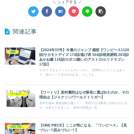
シェアする
関連記事
【2024年33号】今週のジャンプ 感想【ワンピース1120
感想
話/サカモトデイズ 174話/逃げ若 164話/呪術廻戦 263話/
あかね噺 118話/ロボコ/願いのアストロ/ルリドラゴン
17話】
ロボコ ネタもツッコミもキレッキレ。 四周年ということもあっ
て、筆がノッてるのがわかる。 にしても、...
【ワートリ】若村麓郎はなぜ隊長に選ばれたのか、その
ワールドトリガー
理由は【ジャクソン/ワールドトリガー】
若村の強み 選抜試験を通じて、「若村がなぜ隊長に任命されたの
か」を考えてきました。 若村の性質は一言...
【ONE PIECE】ここが気になる、「ワンピース」【見
ONE PIECE
づらい？読みづらい？】