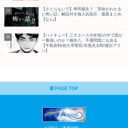
【さとらないで】寿司蘇生？「意味がわかる
と怖い話」解説付き個人的反応：最新まとめ
【なんj】
【ハイキュー】三大エース(5本指)の中で誰が
一番強いのか？桐生八、不遇問題にも迫る
【牛島若利/佐久早聖臣/木兎光太郎/尾白アラ
ン】
PAGE TOP
© 2022 「夜景空館」.