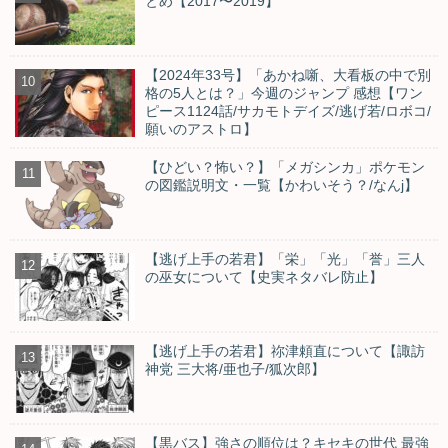
とめ【2017〜2019】
【2024年33号】「あかね噺、大看板の中で別
格の5人とは？」今週のジャンプ 感想【ワン
ピース1124話/サカモトデイズ/逃げ若/ロボコ/
願いのアストロ】
【ひどい？怖い？】「メガシンカ」ポケモン
の図鑑説明文・一覧【かわいそう？/なんj】
【逃げ上手の若君】「栄」「光」「誉」三人
の巫女について【史実ネタバレ防止】
【逃げ上手の若君】祢津頼直について【諏訪
神党 三大将/亜也子/狐次郎】
【黒バス】強さの順位は？キセキの世代 最強