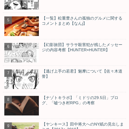
【一覧】松重豊さんの孤独のグルメに関する
コメントまとめ【なんj】
【幻影旅団】サラサ殺害犯が残したメッセー
ジの内容考察【HUNTER×HUNTER】
【逃げ上手の若君】魅摩について【佐々木道
誉】
【ナゾトキラボ】「ミドリの29.5日」ブロ
グ、「嘘つき村RPG」の考察
【ヤンキース】田中将大へのNY紙の見出しま