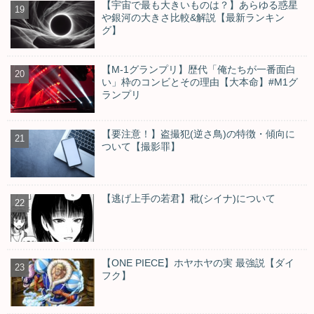
【宇宙で最も大きいものは？】あらゆる惑星
や銀河の大きさ比較&解説【最新ランキン
グ】
【M-1グランプリ】歴代「俺たちが一番面白
い」枠のコンビとその理由【大本命】#M1グ
ランプリ
【要注意！】盗撮犯(逆さ鳥)の特徴・傾向に
ついて【撮影罪】
【逃げ上手の若君】秕(シイナ)について
【ONE PIECE】ホヤホヤの実 最強説【ダイ
フク】