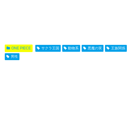
ONE PIECE
サクラ王国
動物系
悪魔の実
王族関係
男性