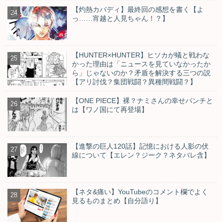
【灼熱カバディ】最終回の感想を書く【よ
っ……宵越と人見ちゃん！？】
【HUNTER×HUNTER】ヒソカが蟻と戦わな
かった理由は「ニュースを見ていなかったか
ら」じゃないのか？矛盾を解決する三つの説
【アリ討伐？集団戦闘？異種間戦闘？】
【ONE PIECE】裸？ナミさんの幸せパンチと
は【ワノ国にて再登場】
【進撃の巨人120話】記憶における人影の伏
線について【エレン？ジーク？ネタバレ含】
【ネタ&痛い】YouTubeのコメント欄でよく
見るものまとめ【自分語り】