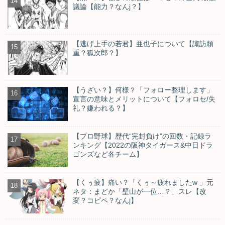
議論【能力？なんj？】
【逃げ上手の若君】亜也子について【諏訪頼
重？狐次郎？】
【うざい？】何様？「フォロー整理します」
宣言の意味とメリットについて【フォロセ/失
礼？嫌われる？】
【プロ野球】歴代“完封負け”の回数・記録ラ
ンキング【2022の阪神タイガース&中日ドラ
ゴンズなど各チーム】
【くぅ疲】痛い？「くぅ～疲れましたw 」元
ネタ：まどか「壁山が一位…？」スレ【改
変？コピペ？なんj】