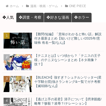
ホーム
漫画・映画・ゲーム
ONE PIECE
❖人気
❖調査・考察
❖好きな漫画
❖ホラー
【難問/短編】「意味がわかると怖い話」解説
付き最新まとめ【短いけど難しい/2025年/意
味怖 有名一覧/なんj】
【テニヌとは】いつ頃から？「テニスの王子
様」のテニヌなシーンまとめ【ネタ画像？
技？】
【BLEACH】強すぎ？シュテルンリッター(星
十字騎士団)強さランキング&一覧でガチ考察
【滅却師/なんj】
【逃げ上手の若君】清子について【摂津親鑑/
略奪？惨殺？凌辱？/ナレーション】