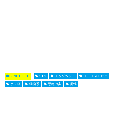
ONE PIECE
CP9
エッグヘッド
エニエスロビー
ボス級
動物系
悪魔の実
男性