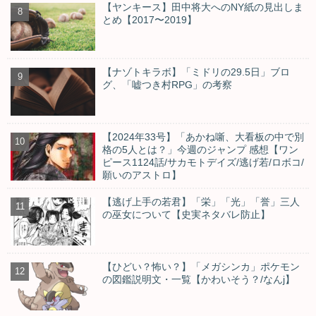
【ヤンキース】田中将大へのNY紙の見出しま
とめ【2017〜2019】
【ナゾトキラボ】「ミドリの29.5日」ブロ
グ、「嘘つき村RPG」の考察
【2024年33号】「あかね噺、大看板の中で別
格の5人とは？」今週のジャンプ 感想【ワン
ピース1124話/サカモトデイズ/逃げ若/ロボコ/
願いのアストロ】
【逃げ上手の若君】「栄」「光」「誉」三人
の巫女について【史実ネタバレ防止】
【ひどい？怖い？】「メガシンカ」ポケモン
の図鑑説明文・一覧【かわいそう？/なんj】