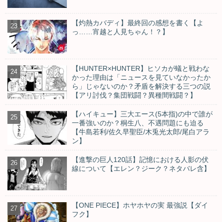
【灼熱カバディ】最終回の感想を書く【よ
っ……宵越と人見ちゃん！？】
【HUNTER×HUNTER】ヒソカが蟻と戦わな
かった理由は「ニュースを見ていなかったか
ら」じゃないのか？矛盾を解決する三つの説
【アリ討伐？集団戦闘？異種間戦闘？】
【ハイキュー】三大エース(5本指)の中で誰が
一番強いのか？桐生八、不遇問題にも迫る
【牛島若利/佐久早聖臣/木兎光太郎/尾白アラ
ン】
【進撃の巨人120話】記憶における人影の伏
線について【エレン？ジーク？ネタバレ含】
【ONE PIECE】ホヤホヤの実 最強説【ダイ
フク】