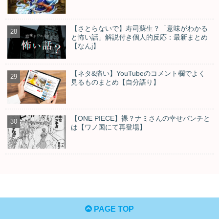
【さとらないで】寿司蘇生？「意味がわかる
と怖い話」解説付き個人的反応：最新まとめ
【なんj】
【ネタ&痛い】YouTubeのコメント欄でよく
見るものまとめ【自分語り】
【ONE PIECE】裸？ナミさんの幸せパンチと
は【ワノ国にて再登場】
PAGE TOP