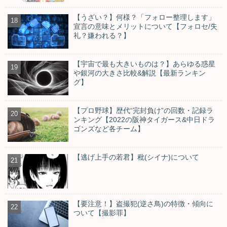
【うざい？】何様？「フォロー整理します」
宣言の意味とメリットについて【フォロセ/失
礼？嫌われる？】
【宇宙で最も大きいものは？】あらゆる惑星
や銀河の大きさ比較&解説【最新ランキン
グ】
【プロ野球】歴代“完封負け”の回数・記録ラ
ンキング【2022の阪神タイガース&中日ドラ
ゴンズなど各チーム】
【逃げ上手の若君】秕(シイナ)について
【要注意！】盗撮犯(逆さ鳥)の特徴・傾向に
ついて【撮影罪】