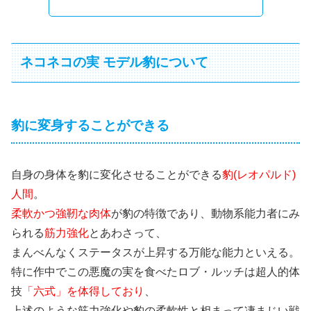
ネコネコの実 モデル豹について
豹に変身することができる
自身の身体を豹に変化させることができる
豹(レオパルド)
人間
。
柔軟かつ強靭な肉体
が豹の特徴であり、動物系能力者にみ
られる
筋力強化
とあわさって、
まんべんなくステータスが上昇する万能な能力といえる。
特に作中でこの悪魔の実を食べたロブ・ルッチは超人的体
技
「六式」を体得しており
、
上述のような筋力強化や豹の柔軟性と相まって凄まじい戦