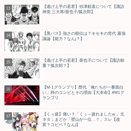
【逃げ上手の若君】祢津頼直について【諏訪
神党 三大将/亜也子/狐次郎】
【黒バス】強さの順位は？キセキの世代 最強
議論【能力？なんj？】
【逃げ上手の若君】亜也子について【諏訪頼
重？狐次郎？】
【M-1グランプリ】歴代「俺たちが一番面白
い」枠のコンビとその理由【大本命】#M1グ
ランプリ
【くぅ疲】痛い？「くぅ～疲れましたw 」元
ネタ：まどか「壁山が一位…？」スレ【改
変？コピペ？なんj】