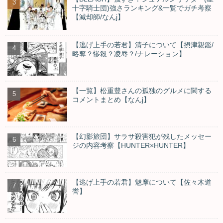
十字騎士団)強さランキング&一覧でガチ考察
【滅却師/なんj】
【逃げ上手の若君】清子について【摂津親鑑/
略奪？惨殺？凌辱？/ナレーション】
【一覧】松重豊さんの孤独のグルメに関する
コメントまとめ【なんj】
【幻影旅団】サラサ殺害犯が残したメッセー
ジの内容考察【HUNTER×HUNTER】
【逃げ上手の若君】魅摩について【佐々木道
誉】