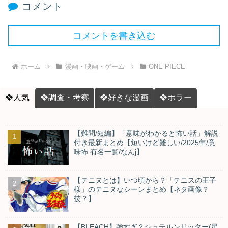
コメント
コメントを書き込む
ホーム
漫画・映画・ゲーム
ONE PIECE
❖人気
❖調査・考察
❖好きな漫画
❖ホラー
【難問/短編】「意味がわかると怖い話」解説
付き最新まとめ【短いけど難しい/2025年/意
味怖 有名一覧/なんj】
【テニヌとは】いつ頃から？「テニスの王子
様」のテニヌなシーンまとめ【ネタ画像？
技？】
【BLEACH】強すぎ？シュテルンリッター(星