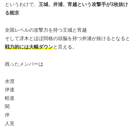
というわけで、
王城、井浦、宵越という攻撃手が3枚抜け
る能京
全国レベルの攻撃力を持つ王城と宵越
そして冴木とほぼ同格の頭脳を持つ井浦が抜けるとなると
戦力的には大幅ダウン
と言える。
残ったメンバーは
水澄
伊達
畦道
関
伴
人見