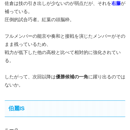
佐倉は技の引き出しが少ないのが弱点だが、それを
右藤
が
補っている。
圧倒的試合巧者。紅葉の頭脳枠。
フルメンバーの能京や奏和と接戦を演じたメンバーがその
まま残っているため、
戦力が低下した他の高校と比べて相対的に強化されてい
る。
したがって、次回以降は
優勝候補の一角
に躍り出るのでは
ないか。
伯麗IS
ルーク