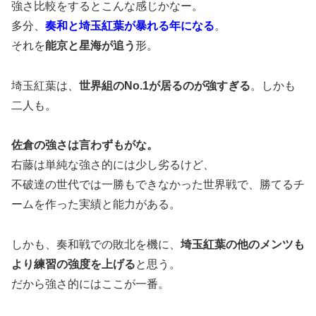
強さ比較をするとこんな感じかなー。
多分、
奏和と埼玉紅葉が暴れる年になる
。
それを
能京と星海が追う
形。
埼玉紅葉は、
世界組のNo.1が居るのが強すぎる
。しかも
二人も。
佐倉の強さは言わずもがな。
右藤は単純な強さ的には少し劣るけど、
不破達の世代では一勝もできなかった世界戦で、勝てるチ
ームを作った実績と能力がある。
しかも、奏和戦での敗北を機に、
埼玉紅葉の他のメンツも
より練習の強度を上げる
と思う。
だから強さ的にはここが一番。