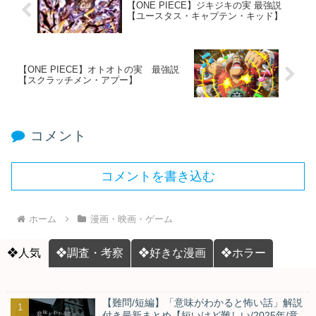
【ONE PIECE】ジキジキの実 最強説
【ユースタス・キャプテン・キッド】
【ONE PIECE】オトオトの実 最強説
【スクラッチメン・アプー】
コメント
コメントを書き込む
ホーム
漫画・映画・ゲーム
❖人気
❖調査・考察
❖好きな漫画
❖ホラー
【難問/短編】「意味がわかると怖い話」解説
付き最新まとめ【短いけど難しい/2025年/意