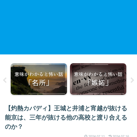
【灼熱カバディ】王城と井浦と宵越が抜ける
能京は、三年が抜ける他の高校と渡り合える
のか？
2024.07.11
2024.07.16