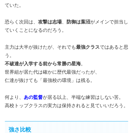
ていた。
恐らく次回は、
攻撃は志場
、
防御は葉沼
がメインで担当し
ていくことになるのだろう。
主力は大半が抜けたが、それでも
最強クラス
ではあると思
う。
不破達が入学する前から常勝の星海
。
世界組が居た代は確かに歴代最強だったが、
仁達が抜けても「最強校の環境」は残る。
何より、
あの監督
が居る以上、半端な練習はしない筈。
高校トップクラスの実力は保持されると見ていいだろう。
強さ比較