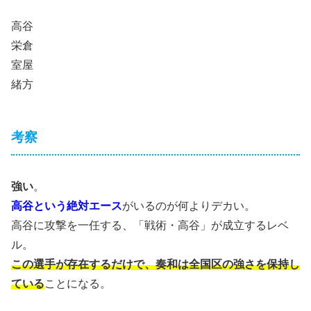
高谷
栄倉
室屋
緒方
考察
強い
。
高谷という絶対エース
がいるのが何よりデカい。
高谷に攻撃を一任する、「戦術・高谷」が成立するレベ
ル。
この選手が存在するだけで、奏和は全国区の強さを保持し
ている
ことになる。