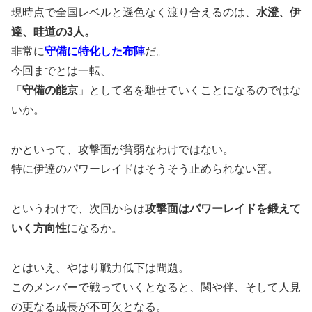
現時点で全国レベルと遜色なく渡り合えるのは、
水澄、伊
達、畦道の3人。
非常に
守備に特化した布陣
だ。
今回までとは一転、
「
守備の能京
」として名を馳せていくことになるのではな
いか。
かといって、攻撃面が貧弱なわけではない。
特に伊達のパワーレイドはそうそう止められない筈。
というわけで、次回からは
攻撃面はパワーレイドを鍛えて
いく方向性
になるか。
とはいえ、やはり戦力低下は問題。
このメンバーで戦っていくとなると、関や伴、そして人見
の更なる成長が不可欠となる。