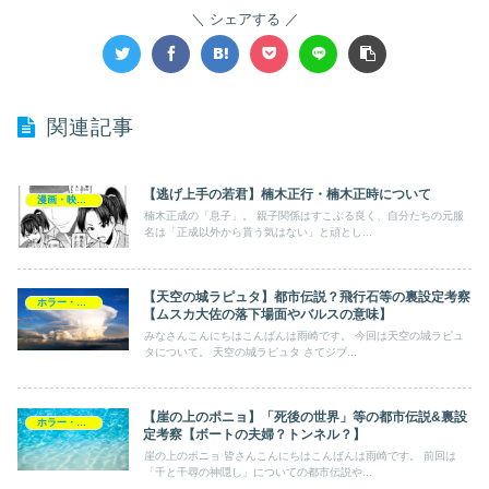
シェアする
関連記事
【逃げ上手の若君】楠木正行・楠木正時について
漫画・映画・ゲーム
楠木正成の「息子」。 親子関係はすこぶる良く、自分たちの元服
名は「正成以外から貰う気はない」と頑とし...
【天空の城ラピュタ】都市伝説？飛行石等の裏設定考察
ホラー・ミステリー
【ムスカ大佐の落下場面やバルスの意味】
みなさんこんにちはこんばんは雨崎です。 今回は天空の城ラピュ
タについて。 天空の城ラピュタ さてジブ...
【崖の上のポニョ】「死後の世界」等の都市伝説&裏設
ホラー・ミステリー
定考察【ボートの夫婦？トンネル？】
崖の上のポニョ 皆さんこんにちはこんばんは雨崎です。 前回は
「千と千尋の神隠し」についての都市伝説や...