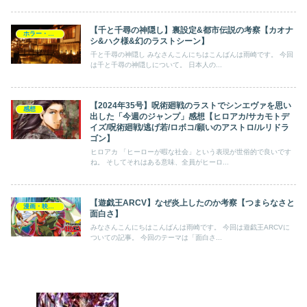
【千と千尋の神隠し】裏設定&都市伝説の考察【カオナ
ホラー・ミステリー
シ&ハク様&幻のラストシーン】
千と千尋の神隠し みなさんこんにちはこんばんは雨崎です。 今回
は千と千尋の神隠しについて。 日本人の...
【2024年35号】呪術廻戦のラストでシンエヴァを思い
感想
出した「今週のジャンプ」感想【ヒロアカ/サカモトデ
イズ/呪術廻戦/逃げ若/ロボコ/願いのアストロ/ルリドラ
ゴン】
ヒロアカ 「ヒーローが暇な社会」という表現が世俗的で良いです
ね。 そしてそれはある意味、全員がヒーロ...
【遊戯王ARCV】なぜ炎上したのか考察【つまらなさと
漫画・映画・ゲーム
面白さ】
みなさんこんにちはこんばんは雨崎です。 今回は遊戯王ARCVに
ついての記事。 今回のテーマは「面白さ...