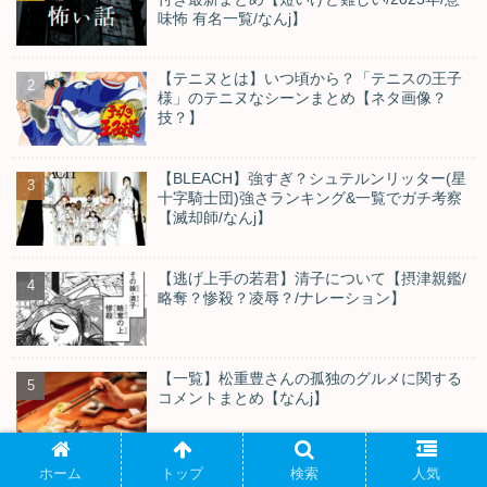
味怖 有名一覧/なんj】
【テニヌとは】いつ頃から？「テニスの王子
様」のテニヌなシーンまとめ【ネタ画像？
技？】
【BLEACH】強すぎ？シュテルンリッター(星
十字騎士団)強さランキング&一覧でガチ考察
【滅却師/なんj】
【逃げ上手の若君】清子について【摂津親鑑/
略奪？惨殺？凌辱？/ナレーション】
【一覧】松重豊さんの孤独のグルメに関する
コメントまとめ【なんj】
ホーム
トップ
検索
人気
【幻影旅団】サラサ殺害犯が残したメッセー