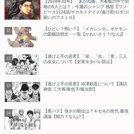
【2024年33号】「あかね噺、大看板の中で別
格の5人とは？」今週のジャンプ 感想【ワン
ピース1124話/サカモトデイズ/逃げ若/ロボコ/
願いのアストロ】
【ひどい？怖い？】「メガシンカ」ポケモン
の図鑑説明文・一覧【かわいそう？/なんj】
【逃げ上手の若君】「栄」「光」「誉」三人
の巫女について【史実ネタバレ防止】
【逃げ上手の若君】祢津頼直について【諏訪
神党 三大将/亜也子/狐次郎】
【黒バス】強さの順位は？キセキの世代 最強
議論【能力？なんj？】