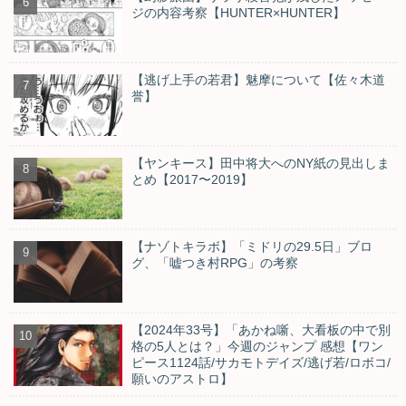
ジの内容考察【HUNTER×HUNTER】
【逃げ上手の若君】魅摩について【佐々木道
誉】
【ヤンキース】田中将大へのNY紙の見出しま
とめ【2017〜2019】
【ナゾトキラボ】「ミドリの29.5日」ブロ
グ、「嘘つき村RPG」の考察
【2024年33号】「あかね噺、大看板の中で別
格の5人とは？」今週のジャンプ 感想【ワン
ピース1124話/サカモトデイズ/逃げ若/ロボコ/
願いのアストロ】