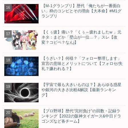
【M-1グランプリ】歴代「俺たちが一番面白
い」枠のコンビとその理由【大本命】#M1グ
ランプリ
【くぅ疲】痛い？「くぅ～疲れましたw 」元
ネタ：まどか「壁山が一位…？」スレ【改
変？コピペ？なんj】
【うざい？】何様？「フォロー整理します」
宣言の意味とメリットについて【フォロセ/失
礼？嫌われる？】
【宇宙で最も大きいものは？】あらゆる惑星
や銀河の大きさ比較&解説【最新ランキン
グ】
【プロ野球】歴代“完封負け”の回数・記録ラ
ンキング【2022の阪神タイガース&中日ドラ
ゴンズなど各チーム】