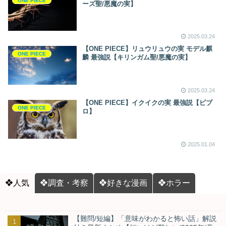
ONE PIECE
ーズ聖/悪魔の実】
2025.03.24
【ONE PIECE】リュウリュウの実 モデル麒
ONE PIECE
麟 最強説【キリンガム聖/悪魔の実】
2025.03.24
【ONE PIECE】イクイクの実 最強説【ビブ
ONE PIECE
ロ】
2025.01.04
❖人気
❖調査・考察
❖好きな漫画
❖ホラー
【難問/短編】「意味がわかると怖い話」解説