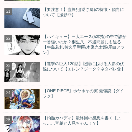
【要注意！】盗撮犯(逆さ鳥)の特徴・傾向に
ついて【撮影罪】
【ハイキュー】三大エース(5本指)の中で誰が
一番強いのか？桐生八、不遇問題にも迫る
【牛島若利/佐久早聖臣/木兎光太郎/尾白アラ
ン】
【進撃の巨人120話】記憶における人影の伏
線について【エレン？ジーク？ネタバレ含】
【ONE PIECE】ホヤホヤの実 最強説【ダイ
フク】
【灼熱カバディ】最終回の感想を書く【よ
っ……宵越と人見ちゃん！？】