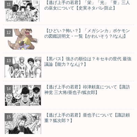
【逃げ上手の若君】「栄」「光」「誉」三人
の巫女について【史実ネタバレ防止】
【ひどい？怖い？】「メガシンカ」ポケモン
の図鑑説明文・一覧【かわいそう？/なんj】
【黒バス】強さの順位は？キセキの世代 最強
議論【能力？なんj？】
【逃げ上手の若君】祢津頼直について【諏訪
神党 三大将/亜也子/狐次郎】
【逃げ上手の若君】亜也子について【諏訪頼
重？狐次郎？】