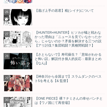
【逃げ上手の若君】秕(シイナ)について
【HUNTER×HUNTER】ヒソカが蟻と戦わな
かった理由は「ニュースを見ていなかったか
ら」じゃないのか？矛盾を解決する三つの説
【アリ討伐？集団戦闘？異種間戦闘？】
【さとらないで】寿司蘇生？「意味がわかる
と怖い話」解説付き個人的反応：最新まとめ
【なんj】
【神奈川から全国まで】スラムダンクのベス
ト5を考える【& 監督】
【ONE PIECE】裸？ナミさんの幸せパンチと
は【ワノ国にて再登場】