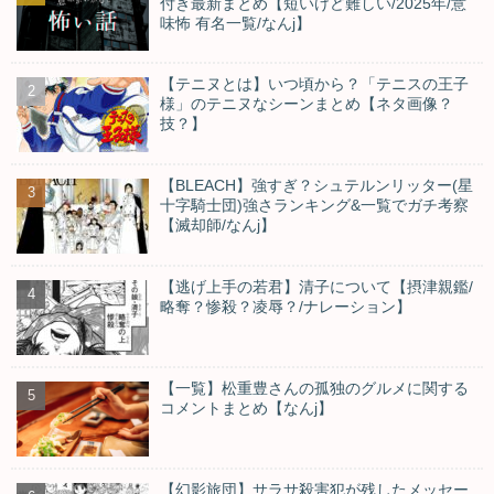
付き最新まとめ【短いけど難しい/2025年/意
味怖 有名一覧/なんj】
【テニヌとは】いつ頃から？「テニスの王子
様」のテニヌなシーンまとめ【ネタ画像？
技？】
【BLEACH】強すぎ？シュテルンリッター(星
十字騎士団)強さランキング&一覧でガチ考察
【滅却師/なんj】
【逃げ上手の若君】清子について【摂津親鑑/
略奪？惨殺？凌辱？/ナレーション】
【一覧】松重豊さんの孤独のグルメに関する
コメントまとめ【なんj】
【幻影旅団】サラサ殺害犯が残したメッセー