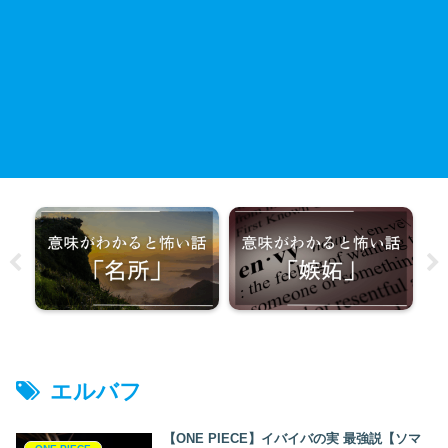
エルバフ
【ONE PIECE】イバイバの実 最強説【ソマ