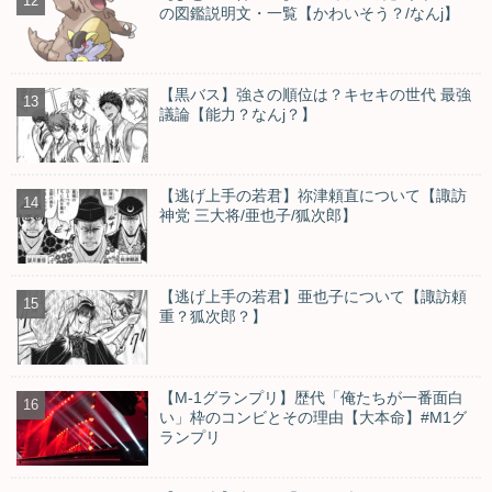
の図鑑説明文・一覧【かわいそう？/なんj】
【黒バス】強さの順位は？キセキの世代 最強
議論【能力？なんj？】
【逃げ上手の若君】祢津頼直について【諏訪
神党 三大将/亜也子/狐次郎】
【逃げ上手の若君】亜也子について【諏訪頼
重？狐次郎？】
【M-1グランプリ】歴代「俺たちが一番面白
い」枠のコンビとその理由【大本命】#M1グ
ランプリ