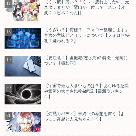
【くぅ疲】痛い？「くぅ～疲れましたw 」元
ネタ：まどか「壁山が一位…？」スレ【改
変？コピペ？なんj】
【うざい？】何様？「フォロー整理します」
宣言の意味とメリットについて【フォロセ/失
礼？嫌われる？】
【要注意！】盗撮犯(逆さ鳥)の特徴・傾向に
ついて【撮影罪】
【宇宙で最も大きいものは？】あらゆる惑星
や銀河の大きさ比較&解説【最新ランキン
グ】
【灼熱カバディ】最終回の感想を書く【よ
っ……宵越と人見ちゃん！？】