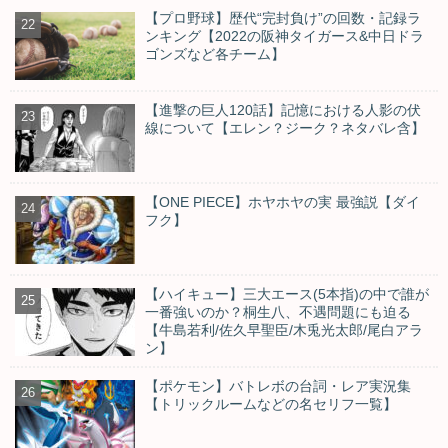
【プロ野球】歴代“完封負け”の回数・記録ラ
ンキング【2022の阪神タイガース&中日ドラ
ゴンズなど各チーム】
【進撃の巨人120話】記憶における人影の伏
線について【エレン？ジーク？ネタバレ含】
【ONE PIECE】ホヤホヤの実 最強説【ダイ
フク】
【ハイキュー】三大エース(5本指)の中で誰が
一番強いのか？桐生八、不遇問題にも迫る
【牛島若利/佐久早聖臣/木兎光太郎/尾白アラ
ン】
【ポケモン】バトレボの台詞・レア実況集
【トリックルームなどの名セリフ一覧】