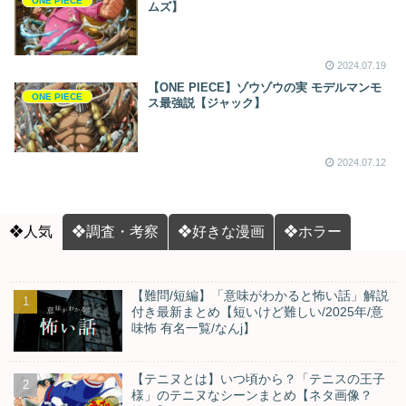
ONE PIECE
ムズ】
2024.07.19
【ONE PIECE】ゾウゾウの実 モデルマンモ
ONE PIECE
ス最強説【ジャック】
2024.07.12
❖人気
❖調査・考察
❖好きな漫画
❖ホラー
【難問/短編】「意味がわかると怖い話」解説
付き最新まとめ【短いけど難しい/2025年/意
味怖 有名一覧/なんj】
【テニヌとは】いつ頃から？「テニスの王子
様」のテニヌなシーンまとめ【ネタ画像？