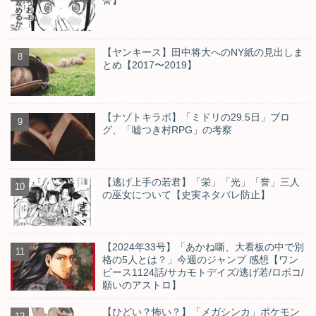
【ヤンキース】田中将大へのNY紙の見出しま
とめ【2017〜2019】
【ナゾトキラボ】「ミドリの29.5日」ブロ
グ、「嘘つき村RPG」の考察
【逃げ上手の若君】「栄」「光」「誉」三人
の巫女について【史実ネタバレ防止】
【2024年33号】「あかね噺、大看板の中で別
格の5人とは？」今週のジャンプ 感想【ワン
ピース1124話/サカモトデイズ/逃げ若/ロボコ/
願いのアストロ】
【ひどい？怖い？】「メガシンカ」ポケモン