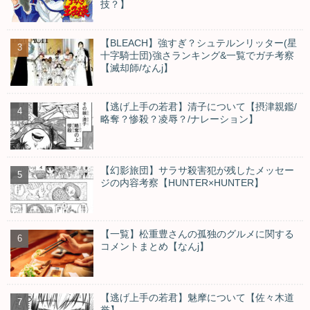
技？】
【BLEACH】強すぎ？シュテルンリッター(星
十字騎士団)強さランキング&一覧でガチ考察
【滅却師/なんj】
【逃げ上手の若君】清子について【摂津親鑑/
略奪？惨殺？凌辱？/ナレーション】
【幻影旅団】サラサ殺害犯が残したメッセー
ジの内容考察【HUNTER×HUNTER】
【一覧】松重豊さんの孤独のグルメに関する
コメントまとめ【なんj】
【逃げ上手の若君】魅摩について【佐々木道
誉】