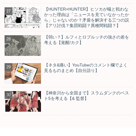
【HUNTER×HUNTER】ヒソカが蟻と戦わな
かった理由は「ニュースを見ていなかったか
ら」じゃないのか？矛盾を解決する三つの説
【アリ討伐？集団戦闘？異種間戦闘？】
【弱い？】ルフィとロブルッチの強さの差を
考える【覚醒/カク】
【ネタ&痛い】YouTubeのコメント欄でよく
見るものまとめ【自分語り】
【神奈川から全国まで】スラムダンクのベス
ト5を考える【& 監督】