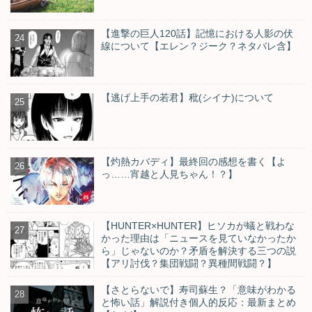
【進撃の巨人120話】記憶における人影の伏
線について【エレン？ジーク？ネタバレ含】
【逃げ上手の若君】秕(シイナ)について
【灼熱カバディ】最終回の感想を書く【よ
っ……宵越と人見ちゃん！？】
【HUNTER×HUNTER】ヒソカが蟻と戦わな
かった理由は「ニュースを見ていなかったか
ら」じゃないのか？矛盾を解決する三つの説
【アリ討伐？集団戦闘？異種間戦闘？】
【さとらないで】寿司蘇生？「意味がわかる
と怖い話」解説付き個人的反応：最新まとめ