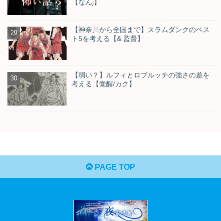
【なんj】
【神奈川から全国まで】スラムダンクのベス
ト5を考える【& 監督】
【弱い？】ルフィとロブルッチの強さの差を
考える【覚醒/カク】
PAGE TOP