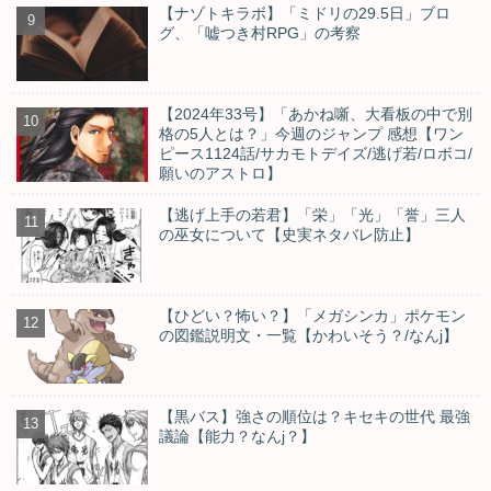
【ナゾトキラボ】「ミドリの29.5日」ブロ
グ、「嘘つき村RPG」の考察
【2024年33号】「あかね噺、大看板の中で別
格の5人とは？」今週のジャンプ 感想【ワン
ピース1124話/サカモトデイズ/逃げ若/ロボコ/
願いのアストロ】
【逃げ上手の若君】「栄」「光」「誉」三人
の巫女について【史実ネタバレ防止】
【ひどい？怖い？】「メガシンカ」ポケモン
の図鑑説明文・一覧【かわいそう？/なんj】
【黒バス】強さの順位は？キセキの世代 最強
議論【能力？なんj？】