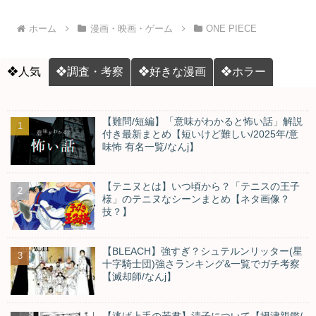
ホーム
漫画・映画・ゲーム
ONE PIECE
❖人気
❖調査・考察
❖好きな漫画
❖ホラー
【難問/短編】「意味がわかると怖い話」解説
付き最新まとめ【短いけど難しい/2025年/意
味怖 有名一覧/なんj】
【テニヌとは】いつ頃から？「テニスの王子
様」のテニヌなシーンまとめ【ネタ画像？
技？】
【BLEACH】強すぎ？シュテルンリッター(星
十字騎士団)強さランキング&一覧でガチ考察
【滅却師/なんj】
【逃げ上手の若君】清子について【摂津親鑑/