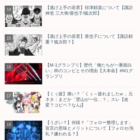
【逃げ上手の若君】祢津頼直について【諏訪
神党 三大将/亜也子/狐次郎】
【逃げ上手の若君】亜也子について【諏訪頼
重？狐次郎？】
【M-1グランプリ】歴代「俺たちが一番面白
い」枠のコンビとその理由【大本命】#M1グ
ランプリ
【くぅ疲】痛い？「くぅ～疲れましたw 」元
ネタ：まどか「壁山が一位…？」スレ【改
変？コピペ？なんj】
【うざい？】何様？「フォロー整理します」
宣言の意味とメリットについて【フォロセ/失
礼？嫌われる？】