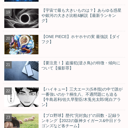
【宇宙で最も大きいものは？】あらゆる惑星
や銀河の大きさ比較&解説【最新ランキン
グ】
【ONE PIECE】ホヤホヤの実 最強説【ダイ
フク】
【要注意！】盗撮犯(逆さ鳥)の特徴・傾向に
ついて【撮影罪】
【ハイキュー】三大エース(5本指)の中で誰が
一番強いのか？桐生八、不遇問題にも迫る
【牛島若利/佐久早聖臣/木兎光太郎/尾白アラ
ン】
【プロ野球】歴代“完封負け”の回数・記録ラ
ンキング【2022の阪神タイガース&中日ドラ
ゴンズなど各チーム】