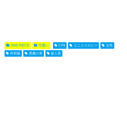
ONE PIECE
可愛い
CP9
エニエスロビー
女性
幹部級
悪魔の実
超人系