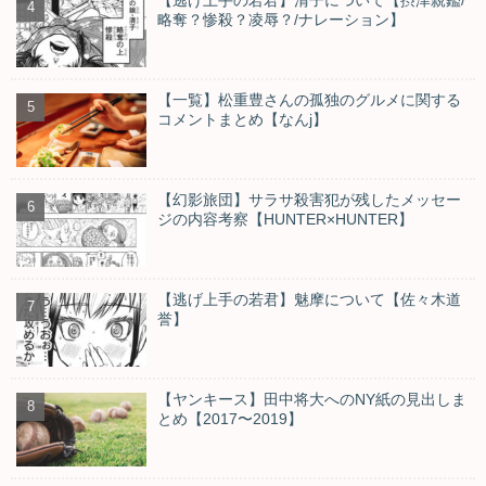
略奪？惨殺？凌辱？/ナレーション】
【一覧】松重豊さんの孤独のグルメに関する
コメントまとめ【なんj】
【幻影旅団】サラサ殺害犯が残したメッセー
ジの内容考察【HUNTER×HUNTER】
【逃げ上手の若君】魅摩について【佐々木道
誉】
【ヤンキース】田中将大へのNY紙の見出しま
とめ【2017〜2019】