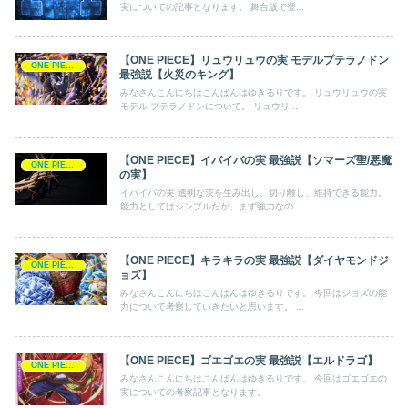
実についての記事となります。 舞台版で登...
【ONE PIECE】リュウリュウの実 モデルプテラノドン
ONE PIECE
最強説【火災のキング】
みなさんこんにちはこんばんはゆきるりです。 リュウリュウの実
モデル プテラノドンについて。 リュウリ...
【ONE PIECE】イバイバの実 最強説【ソマーズ聖/悪魔
ONE PIECE
の実】
イバイバの実 透明な茨を生み出し、切り離し、維持できる能力。
能力としてはシンプルだが、まず強力なの...
【ONE PIECE】キラキラの実 最強説【ダイヤモンドジ
ONE PIECE
ョズ】
みなさんこんにちはこんばんはゆきるりです。 今回はジョズの能
力について考察していきたいと思います。 ...
【ONE PIECE】ゴエゴエの実 最強説【エルドラゴ】
ONE PIECE
みなさんこんにちはこんばんはゆきるりです。 今回はゴエゴエの
実についての考察記事となります。