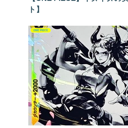
ト】
ONE PIECE