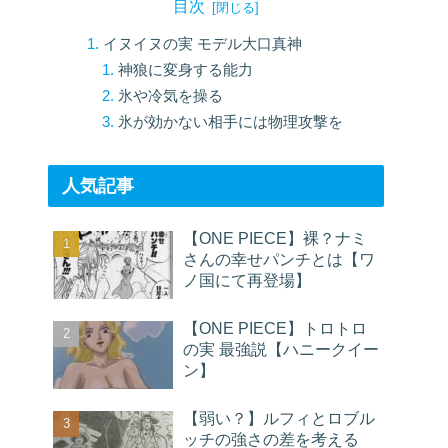
目次
イヌイヌの実 モデル大口真神
神狼に変身する能力
氷や冷気を操る
氷が効かない相手には物理攻撃を
人気記事
【ONE PIECE】裸？ナミ
さんの幸せパンチとは【ワ
ノ国にて再登場】
【ONE PIECE】トロトロ
の実 最強説【ハニークイー
ン】
【弱い？】ルフィとロブル
ッチの強さの差を考える