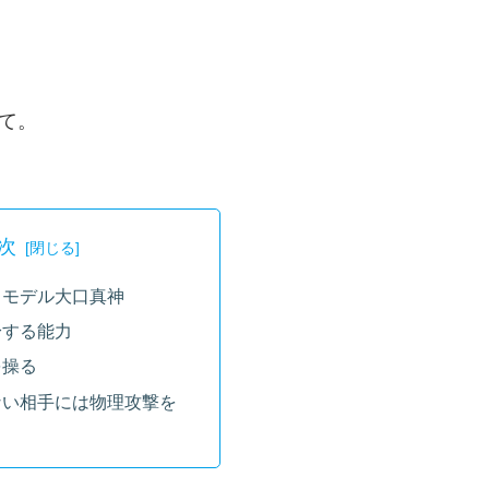
て。
次
 モデル大口真神
身する能力
を操る
ない相手には物理攻撃を