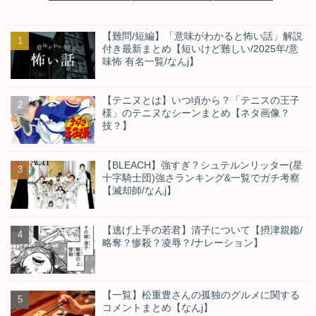
【難問/短編】「意味がわかると怖い話」解説
付き最新まとめ【短いけど難しい/2025年/意
味怖 有名一覧/なんj】
【テニヌとは】いつ頃から？「テニスの王子
様」のテニヌなシーンまとめ【ネタ画像？
技？】
【BLEACH】強すぎ？シュテルンリッター(星
十字騎士団)強さランキング&一覧でガチ考察
【滅却師/なんj】
【逃げ上手の若君】清子について【摂津親鑑/
略奪？惨殺？凌辱？/ナレーション】
【一覧】松重豊さんの孤独のグルメに関する
コメントまとめ【なんj】