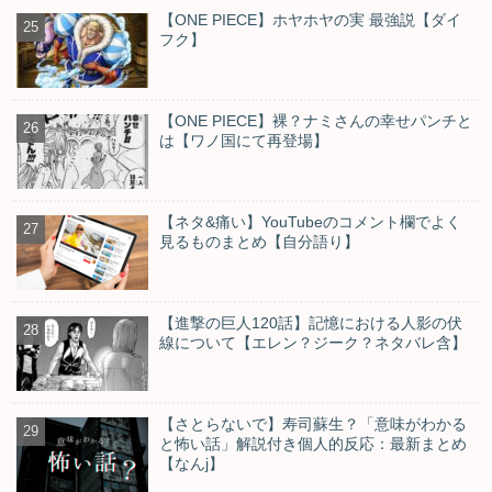
【ONE PIECE】ホヤホヤの実 最強説【ダイ
フク】
【ONE PIECE】裸？ナミさんの幸せパンチと
は【ワノ国にて再登場】
【ネタ&痛い】YouTubeのコメント欄でよく
見るものまとめ【自分語り】
【進撃の巨人120話】記憶における人影の伏
線について【エレン？ジーク？ネタバレ含】
【さとらないで】寿司蘇生？「意味がわかる
と怖い話」解説付き個人的反応：最新まとめ
【なんj】