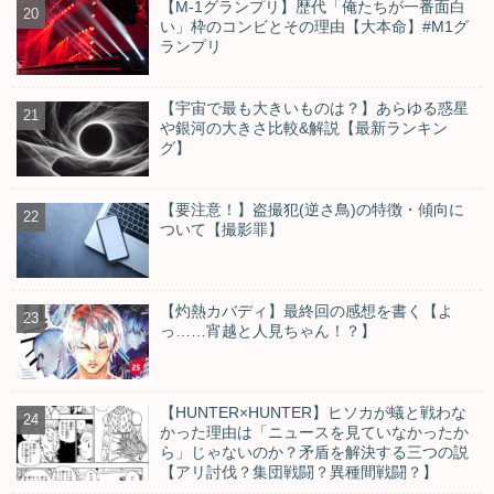
【M-1グランプリ】歴代「俺たちが一番面白
い」枠のコンビとその理由【大本命】#M1グ
ランプリ
【宇宙で最も大きいものは？】あらゆる惑星
や銀河の大きさ比較&解説【最新ランキン
グ】
【要注意！】盗撮犯(逆さ鳥)の特徴・傾向に
ついて【撮影罪】
【灼熱カバディ】最終回の感想を書く【よ
っ……宵越と人見ちゃん！？】
【HUNTER×HUNTER】ヒソカが蟻と戦わな
かった理由は「ニュースを見ていなかったか
ら」じゃないのか？矛盾を解決する三つの説
【アリ討伐？集団戦闘？異種間戦闘？】