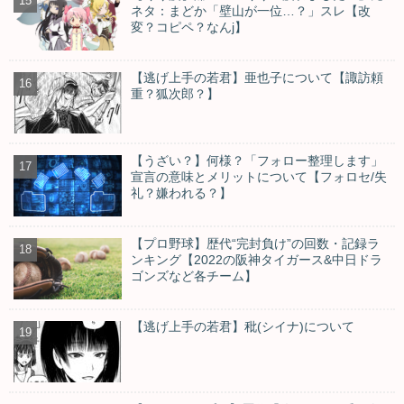
ネタ：まどか「壁山が一位…？」スレ【改
変？コピペ？なんj】
【逃げ上手の若君】亜也子について【諏訪頼
重？狐次郎？】
【うざい？】何様？「フォロー整理します」
宣言の意味とメリットについて【フォロセ/失
礼？嫌われる？】
【プロ野球】歴代“完封負け”の回数・記録ラ
ンキング【2022の阪神タイガース&中日ドラ
ゴンズなど各チーム】
【逃げ上手の若君】秕(シイナ)について