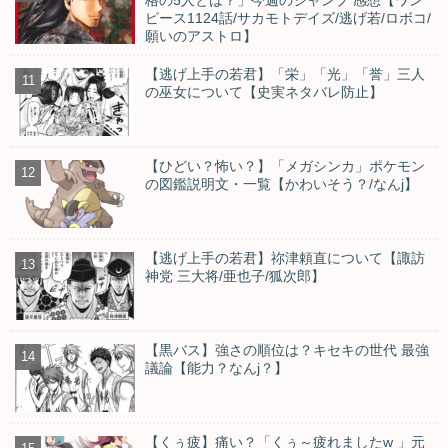
格の5人とは？」今週のジャンプ 感想【ワン
ピース1124話/サカモトデイズ/逃げ若/ロボコ/
願いのアストロ】
【逃げ上手の若君】「栄」「光」「誉」三人
の巫女について【史実ネタバレ防止】
【ひどい？怖い？】「メガシンカ」ポケモン
の図鑑説明文・一覧【かわいそう？/なんj】
【逃げ上手の若君】祢津頼直について【諏訪
神党 三大将/亜也子/狐次郎】
【黒バス】強さの順位は？キセキの世代 最強
議論【能力？なんj？】
【くぅ疲】痛い？「くぅ～疲れましたw 」元