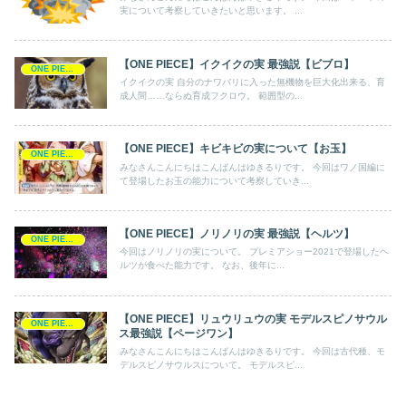
実について考察していきたいと思います。 ...
【ONE PIECE】イクイクの実 最強説【ビブロ】
ONE PIECE
イクイクの実 自分のナワバリに入った無機物を巨大化出来る、育
成人間……ならぬ育成フクロウ。 範囲型の...
【ONE PIECE】キビキビの実について【お玉】
ONE PIECE
みなさんこんにちはこんばんはゆきるりです。 今回はワノ国編に
て登場したお玉の能力について考察していき...
【ONE PIECE】ノリノリの実 最強説【ヘルツ】
ONE PIECE
今回はノリノリの実について。 プレミアショー2021で登場したヘ
ルツが食べた能力です。 なお、後年に...
【ONE PIECE】リュウリュウの実 モデルスピノサウル
ONE PIECE
ス最強説【ページワン】
みなさんこんにちはこんばんはゆきるりです。 今回は古代種、モ
デルスピノサウルスについて。 モデルスピ...