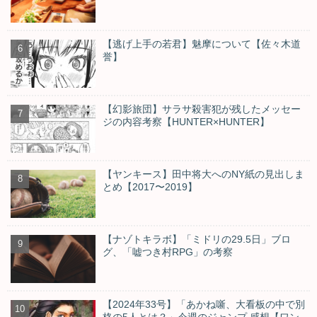
【逃げ上手の若君】魅摩について【佐々木道
誉】
【幻影旅団】サラサ殺害犯が残したメッセー
ジの内容考察【HUNTER×HUNTER】
【ヤンキース】田中将大へのNY紙の見出しま
とめ【2017〜2019】
【ナゾトキラボ】「ミドリの29.5日」ブロ
グ、「嘘つき村RPG」の考察
【2024年33号】「あかね噺、大看板の中で別