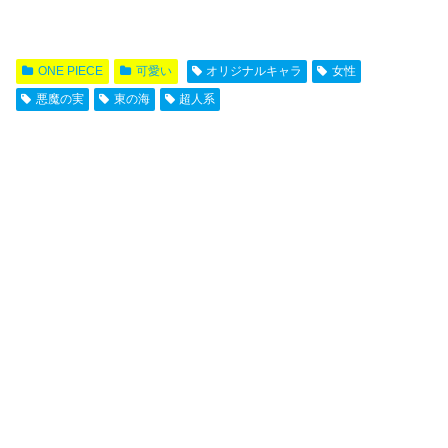
ONE PIECE
可愛い
オリジナルキャラ
女性
悪魔の実
東の海
超人系