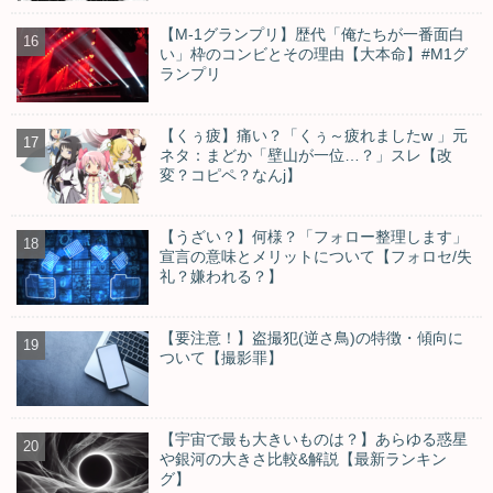
【M-1グランプリ】歴代「俺たちが一番面白
い」枠のコンビとその理由【大本命】#M1グ
ランプリ
【くぅ疲】痛い？「くぅ～疲れましたw 」元
ネタ：まどか「壁山が一位…？」スレ【改
変？コピペ？なんj】
【うざい？】何様？「フォロー整理します」
宣言の意味とメリットについて【フォロセ/失
礼？嫌われる？】
【要注意！】盗撮犯(逆さ鳥)の特徴・傾向に
ついて【撮影罪】
【宇宙で最も大きいものは？】あらゆる惑星
や銀河の大きさ比較&解説【最新ランキン
グ】