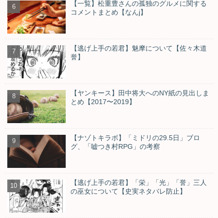
【一覧】松重豊さんの孤独のグルメに関する
コメントまとめ【なんj】
【逃げ上手の若君】魅摩について【佐々木道
誉】
【ヤンキース】田中将大へのNY紙の見出しま
とめ【2017〜2019】
【ナゾトキラボ】「ミドリの29.5日」ブロ
グ、「嘘つき村RPG」の考察
【逃げ上手の若君】「栄」「光」「誉」三人
の巫女について【史実ネタバレ防止】