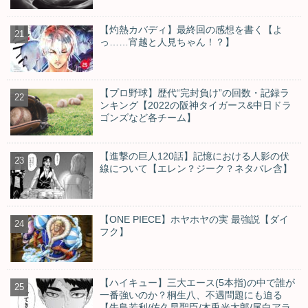
【灼熱カバディ】最終回の感想を書く【よ
っ……宵越と人見ちゃん！？】
【プロ野球】歴代“完封負け”の回数・記録ラ
ンキング【2022の阪神タイガース&中日ドラ
ゴンズなど各チーム】
【進撃の巨人120話】記憶における人影の伏
線について【エレン？ジーク？ネタバレ含】
【ONE PIECE】ホヤホヤの実 最強説【ダイ
フク】
【ハイキュー】三大エース(5本指)の中で誰が
一番強いのか？桐生八、不遇問題にも迫る
【牛島若利/佐久早聖臣/木兎光太郎/尾白アラ