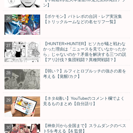
ン】
【ポケモン】バトレボの台詞・レア実況集
【トリックルームなどの名セリフ一覧】
【HUNTER×HUNTER】ヒソカが蟻と戦わな
かった理由は「ニュースを見ていなかったか
ら」じゃないのか？矛盾を解決する三つの説
【アリ討伐？集団戦闘？異種間戦闘？】
【弱い？】ルフィとロブルッチの強さの差を
考える【覚醒/カク】
【ネタ&痛い】YouTubeのコメント欄でよく
見るものまとめ【自分語り】
【神奈川から全国まで】スラムダンクのベス
ト5を考える【& 監督】