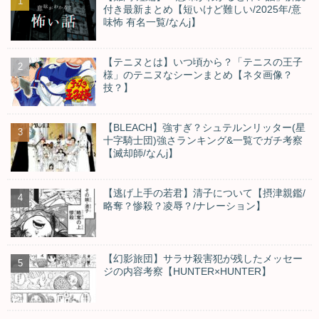
付き最新まとめ【短いけど難しい/2025年/意
味怖 有名一覧/なんj】
【テニヌとは】いつ頃から？「テニスの王子
様」のテニヌなシーンまとめ【ネタ画像？
技？】
【BLEACH】強すぎ？シュテルンリッター(星
十字騎士団)強さランキング&一覧でガチ考察
【滅却師/なんj】
【逃げ上手の若君】清子について【摂津親鑑/
略奪？惨殺？凌辱？/ナレーション】
【幻影旅団】サラサ殺害犯が残したメッセー
ジの内容考察【HUNTER×HUNTER】