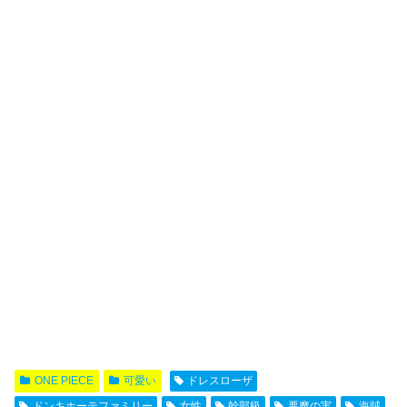
ONE PIECE
可愛い
ドレスローザ
ドンキホーテファミリー
女性
幹部級
悪魔の実
海賊