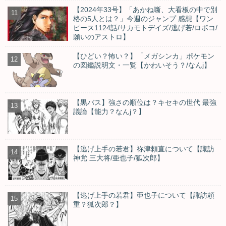
【2024年33号】「あかね噺、大看板の中で別
格の5人とは？」今週のジャンプ 感想【ワン
ピース1124話/サカモトデイズ/逃げ若/ロボコ/
願いのアストロ】
【ひどい？怖い？】「メガシンカ」ポケモン
の図鑑説明文・一覧【かわいそう？/なんj】
【黒バス】強さの順位は？キセキの世代 最強
議論【能力？なんj？】
【逃げ上手の若君】祢津頼直について【諏訪
神党 三大将/亜也子/狐次郎】
【逃げ上手の若君】亜也子について【諏訪頼
重？狐次郎？】