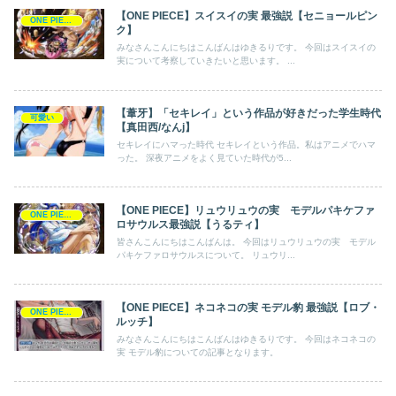
【ONE PIECE】スイスイの実 最強説【セニョールピン
ONE PIECE
ク】
みなさんこんにちはこんばんはゆきるりです。 今回はスイスイの
実について考察していきたいと思います。 ...
【葦牙】「セキレイ」という作品が好きだった学生時代
可愛い
【真田西/なんj】
セキレイにハマった時代 セキレイという作品。私はアニメでハマ
った。 深夜アニメをよく見ていた時代が5...
【ONE PIECE】リュウリュウの実 モデルパキケファ
ONE PIECE
ロサウルス最強説【うるティ】
皆さんこんにちはこんばんは。 今回はリュウリュウの実 モデル
パキケファロサウルスについて。 リュウリ...
【ONE PIECE】ネコネコの実 モデル豹 最強説【ロブ・
ONE PIECE
ルッチ】
みなさんこんにちはこんばんはゆきるりです。 今回はネコネコの
実 モデル豹についての記事となります。