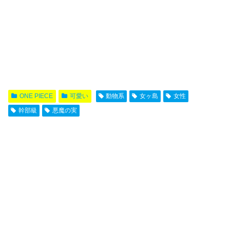
ONE PIECE
可愛い
動物系
女ヶ島
女性
幹部級
悪魔の実