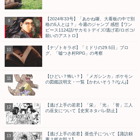
【2024年33号】「あかね噺、大看板の中で別
格の5人とは？」今週のジャンプ 感想【ワン
ピース1124話/サカモトデイズ/逃げ若/ロボコ/
願いのアストロ】
【ナゾトキラボ】「ミドリの29.5日」ブロ
グ、「嘘つき村RPG」の考察
【ひどい？怖い？】「メガシンカ」ポケモン
の図鑑説明文・一覧【かわいそう？/なんj】
【逃げ上手の若君】「栄」「光」「誉」三人
の巫女について【史実ネタバレ防止】
【逃げ上手の若君】亜也子について【諏訪頼
重？狐次郎？】