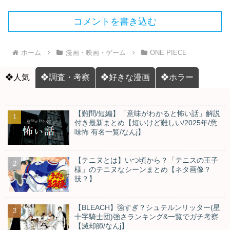
コメントを書き込む
ホーム
漫画・映画・ゲーム
ONE PIECE
❖人気
❖調査・考察
❖好きな漫画
❖ホラー
【難問/短編】「意味がわかると怖い話」解説
付き最新まとめ【短いけど難しい/2025年/意
味怖 有名一覧/なんj】
【テニヌとは】いつ頃から？「テニスの王子
様」のテニヌなシーンまとめ【ネタ画像？
技？】
【BLEACH】強すぎ？シュテルンリッター(星
十字騎士団)強さランキング&一覧でガチ考察
【滅却師/なんj】