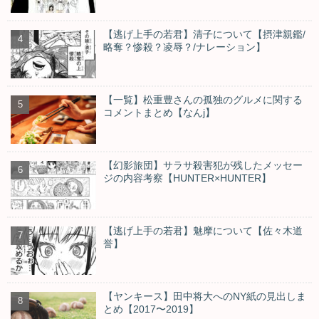
【逃げ上手の若君】清子について【摂津親鑑/
略奪？惨殺？凌辱？/ナレーション】
【一覧】松重豊さんの孤独のグルメに関する
コメントまとめ【なんj】
【幻影旅団】サラサ殺害犯が残したメッセー
ジの内容考察【HUNTER×HUNTER】
【逃げ上手の若君】魅摩について【佐々木道
誉】
【ヤンキース】田中将大へのNY紙の見出しま
とめ【2017〜2019】