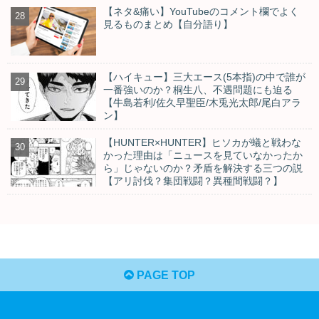
【ネタ&痛い】YouTubeのコメント欄でよく
見るものまとめ【自分語り】
【ハイキュー】三大エース(5本指)の中で誰が
一番強いのか？桐生八、不遇問題にも迫る
【牛島若利/佐久早聖臣/木兎光太郎/尾白アラ
ン】
【HUNTER×HUNTER】ヒソカが蟻と戦わな
かった理由は「ニュースを見ていなかったか
ら」じゃないのか？矛盾を解決する三つの説
【アリ討伐？集団戦闘？異種間戦闘？】
PAGE TOP