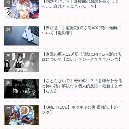
【灼熱カバディ】最終回の感想を書く【よ
っ……宵越と人見ちゃん！？】
【要注意！】盗撮犯(逆さ鳥)の特徴・傾向に
ついて【撮影罪】
【進撃の巨人120話】記憶における人影の伏
線について【エレン？ジーク？ネタバレ含】
【さとらないで】寿司蘇生？「意味がわかる
と怖い話」解説付き個人的反応：最新まとめ
【なんj】
【ONE PIECE】ホヤホヤの実 最強説【ダイ
フク】