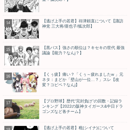
【逃げ上手の若君】祢津頼直について【諏訪
神党 三大将/亜也子/狐次郎】
【黒バス】強さの順位は？キセキの世代 最強
議論【能力？なんj？】
【くぅ疲】痛い？「くぅ～疲れましたw 」元
ネタ：まどか「壁山が一位…？」スレ【改
変？コピペ？なんj】
【プロ野球】歴代“完封負け”の回数・記録ラ
ンキング【2022の阪神タイガース&中日ドラ
ゴンズなど各チーム】
【逃げ上手の若君】秕(シイナ)について