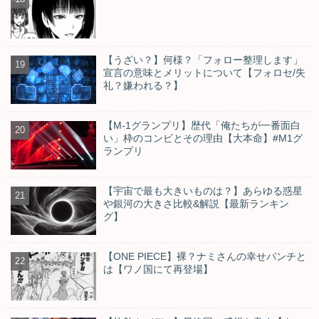
【うざい？】何様？「フォロー整理します」
宣言の意味とメリットについて【フォロセ/失
礼？嫌われる？】
【M-1グランプリ】歴代「俺たちが一番面白
い」枠のコンビとその理由【大本命】#M1グ
ランプリ
【宇宙で最も大きいものは？】あらゆる惑星
や銀河の大きさ比較&解説【最新ランキン
グ】
【ONE PIECE】裸？ナミさんの幸せパンチと
は【ワノ国にて再登場】