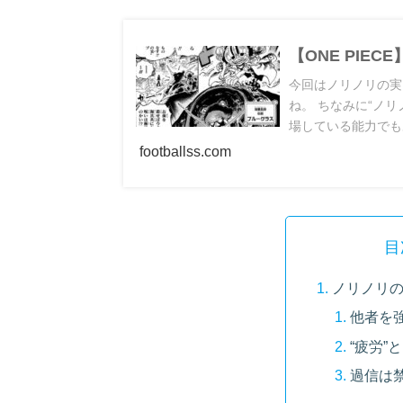
【ONE PIE
今回はノリノリの実
ね。 ちなみに“ノリ
場している能力でも
の実 いかなるもの
footballss.com
目
ノリノリ
他者を
“疲労”
過信は