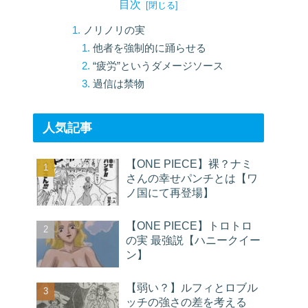
目次
ノリノリの実
他者を強制的に踊らせる
“疲労”というダメージソース
過信は禁物
人気記事
【ONE PIECE】裸？ナミ
さんの幸せパンチとは【ワ
ノ国にて再登場】
【ONE PIECE】トロトロ
の実 最強説【ハニークイー
ン】
【弱い？】ルフィとロブル
ッチの強さの差を考える