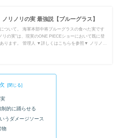
CE】ノリノリの実 最強説【ブルーグラス】
について。 海軍本部中将ブルーグラスの食べた実です
ノリの実”は、現実のONE PIECEショーにおいて既に登
あります。 管理人 ▼詳しくはこちらを参照▼ ノリノリ
も乗
次
の実
強制的に踊らせる
というダメージソース
禁物