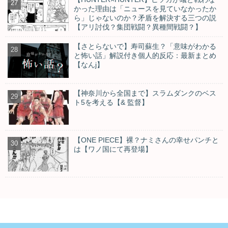
かった理由は「ニュースを見ていなかったか
ら」じゃないのか？矛盾を解決する三つの説
【アリ討伐？集団戦闘？異種間戦闘？】
【さとらないで】寿司蘇生？「意味がわかる
と怖い話」解説付き個人的反応：最新まとめ
【なんj】
【神奈川から全国まで】スラムダンクのベス
ト5を考える【& 監督】
【ONE PIECE】裸？ナミさんの幸せパンチと
は【ワノ国にて再登場】