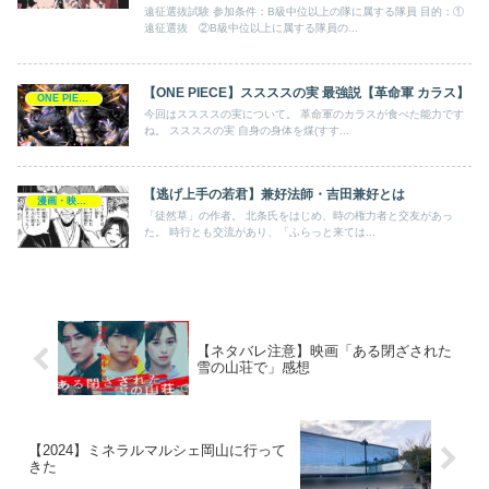
遠征選抜試験 参加条件：B級中位以上の隊に属する隊員 目的：①
遠征選抜 ②B級中位以上に属する隊員の...
【ONE PIECE】ススススの実 最強説【革命軍 カラス】
ONE PIECE
今回はススススの実について。 革命軍のカラスが食べた能力です
ね。 ススススの実 自身の身体を煤(すす...
【逃げ上手の若君】兼好法師・吉田兼好とは
漫画・映画・ゲーム
「徒然草」の作者。 北条氏をはじめ、時の権力者と交友があっ
た。 時行とも交流があり、「ふらっと来ては...
【ネタバレ注意】映画「ある閉ざされた
雪の山荘で」感想
【2024】ミネラルマルシェ岡山に行って
きた