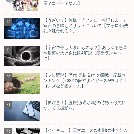
変？コピペ？なんj】
【うざい？】何様？「フォロー整理します」
宣言の意味とメリットについて【フォロセ/失
礼？嫌われる？】
【宇宙で最も大きいものは？】あらゆる惑星
や銀河の大きさ比較&解説【最新ランキン
グ】
【プロ野球】歴代“完封負け”の回数・記録ラ
ンキング【2022の阪神タイガース&中日ドラ
ゴンズなど各チーム】
【要注意！】盗撮犯(逆さ鳥)の特徴・傾向に
ついて【撮影罪】
【ハイキュー】三大エース(5本指)の中で誰が