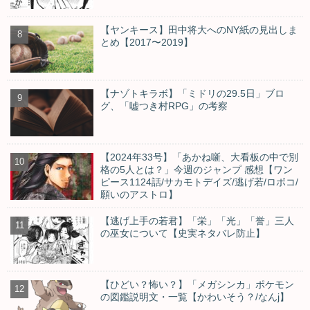
【ヤンキース】田中将大へのNY紙の見出しま
とめ【2017〜2019】
【ナゾトキラボ】「ミドリの29.5日」ブロ
グ、「嘘つき村RPG」の考察
【2024年33号】「あかね噺、大看板の中で別
格の5人とは？」今週のジャンプ 感想【ワン
ピース1124話/サカモトデイズ/逃げ若/ロボコ/
願いのアストロ】
【逃げ上手の若君】「栄」「光」「誉」三人
の巫女について【史実ネタバレ防止】
【ひどい？怖い？】「メガシンカ」ポケモン
の図鑑説明文・一覧【かわいそう？/なんj】