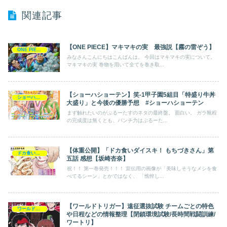
関連記事
【ONE PIECE】マキマキの実 最強説【霧の雷ぞう】
ONE PIECE
みなさんこんにちはこんばんは。 今回はマキマキの実について。
マキマキの実 巻物を用いて全てを巻き取...
【ショーハショーテン】笑-1甲子園5組目「特盛り牛丼
ショーハショーテン
大盛り」と今後の優勝予想 #ショーハショーテン
まず触れたいのがぶるーたすのネタの最終盤。 面白い。 ガラ靴程
の完成度は無くとも、パンチ力はぶるーた...
【体重公開】「ドカ食いダイスキ！ もちづきさん」第
ドカ食いダイスキ！ もちづきさん
五話 感想【坂崎杏奈】
祝！！ 第一巻発売！！！ 宣伝用の画像が「美味しそうなメシを食
べてるシーン」とかではなく、 「憔悴し...
【ワールドトリガー】遠征選抜試験 チームごとの特色
ワールドトリガー
や日程などの情報整理【閉鎖環境試験/長時間戦闘訓練/
ワートリ】