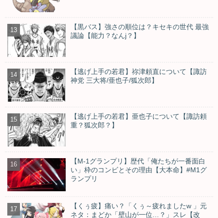
【黒バス】強さの順位は？キセキの世代 最強
議論【能力？なんj？】
【逃げ上手の若君】祢津頼直について【諏訪
神党 三大将/亜也子/狐次郎】
【逃げ上手の若君】亜也子について【諏訪頼
重？狐次郎？】
【M-1グランプリ】歴代「俺たちが一番面白
い」枠のコンビとその理由【大本命】#M1グ
ランプリ
【くぅ疲】痛い？「くぅ～疲れましたw 」元
ネタ：まどか「壁山が一位…？」スレ【改