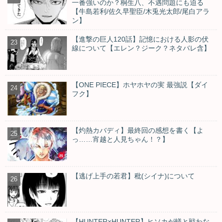
一番強いのか？桐生八、不遇問題にも迫る
【牛島若利/佐久早聖臣/木兎光太郎/尾白アラ
ン】
【進撃の巨人120話】記憶における人影の伏
線について【エレン？ジーク？ネタバレ含】
【ONE PIECE】ホヤホヤの実 最強説【ダイ
フク】
【灼熱カバディ】最終回の感想を書く【よ
っ……宵越と人見ちゃん！？】
【逃げ上手の若君】秕(シイナ)について
【HUNTER×HUNTER】ヒソカが蟻と戦わな