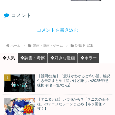
コメント
コメントを書き込む
ホーム
漫画・映画・ゲーム
ONE PIECE
❖人気
❖調査・考察
❖好きな漫画
❖ホラー
【難問/短編】「意味がわかると怖い話」解説
付き最新まとめ【短いけど難しい/2025年/意
味怖 有名一覧/なんj】
【テニヌとは】いつ頃から？「テニスの王子
様」のテニヌなシーンまとめ【ネタ画像？
技？】