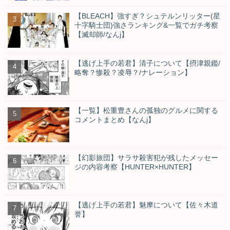
【BLEACH】強すぎ？シュテルンリッター(星
十字騎士団)強さランキング&一覧でガチ考察
【滅却師/なんj】
【逃げ上手の若君】清子について【摂津親鑑/
略奪？惨殺？凌辱？/ナレーション】
【一覧】松重豊さんの孤独のグルメに関する
コメントまとめ【なんj】
【幻影旅団】サラサ殺害犯が残したメッセー
ジの内容考察【HUNTER×HUNTER】
【逃げ上手の若君】魅摩について【佐々木道
誉】