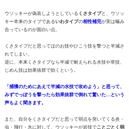
ウソッキーが偽装しようとしている
くさタイプ
と、ウソッ
キー本来のタイプである
いわタイプ
の
相性補完
が実は噛み
合っているのが面白い点。
くさタイプだと思ってほのお技やひこう技を撃つと半減さ
れてしまい、
逆に、本来くさタイプなら半減で耐えられる水技や草技、
じめん技は効果抜群で効くという。
「捕獲のためにあえて半減の水技で攻めよう」と思って、
みずでっぽうを撃ったら効果抜群で倒れて驚いた…という
声もよく聞きます。
また、自分をくさタイプだと思って弱点を突いてくる炎・
虫・飛行・氷に対して、ウソッキーが岩技で
ことごとく弱