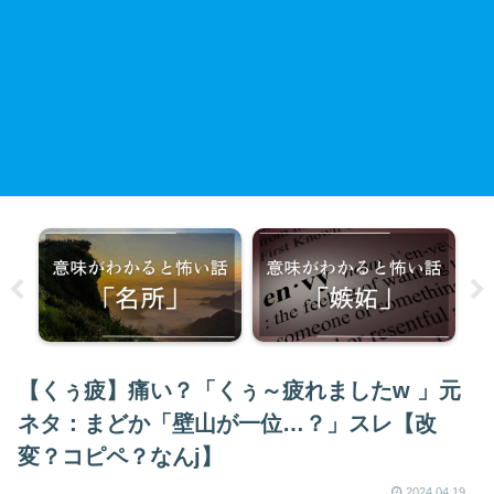
【くぅ疲】痛い？「くぅ～疲れましたw 」元
ネタ：まどか「壁山が一位…？」スレ【改
変？コピペ？なんj】
2024.04.19