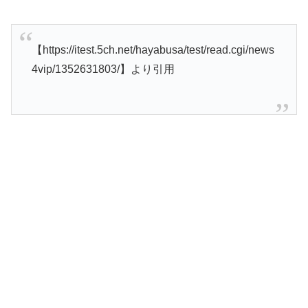
【https://itest.5ch.net/hayabusa/test/read.cgi/news
4vip/1352631803/】より引用