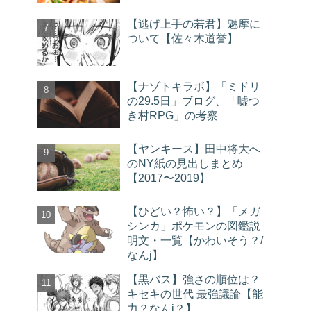
【逃げ上手の若君】魅摩に
ついて【佐々木道誉】
【ナゾトキラボ】「ミドリ
の29.5日」ブログ、「嘘つ
き村RPG」の考察
【ヤンキース】田中将大へ
のNY紙の見出しまとめ
【2017〜2019】
【ひどい？怖い？】「メガ
シンカ」ポケモンの図鑑説
明文・一覧【かわいそう？/
なんj】
【黒バス】強さの順位は？
キセキの世代 最強議論【能
力？なんj？】