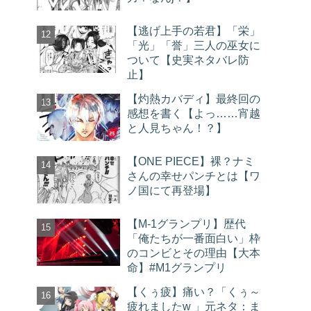
【逃げ上手の若君】「栄」
「光」「誉」三人の巫女に
ついて【史実ネタバレ防
止】
【灼熱カバディ】最終回の
感想を書く【よっ……宵越
と人見ちゃん！？】
【ONE PIECE】裸？ナミ
さんの幸せパンチとは【ワ
ノ国にて再登場】
【M-1グランプリ】歴代
「俺たちが一番面白い」枠
のコンビとその理由【大本
命】#M1グランプリ
【くぅ疲】痛い？「くぅ～
疲れましたw 」元ネタ：ま