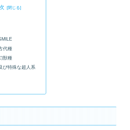
次
MILE
古代種
幻獣種
及び特殊な超人系