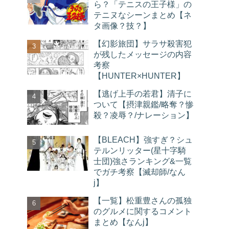
ら？「テニスの王子様」の
テニヌなシーンまとめ【ネ
タ画像？技？】
【幻影旅団】サラサ殺害犯
が残したメッセージの内容
考察
【HUNTER×HUNTER】
【逃げ上手の若君】清子に
ついて【摂津親鑑/略奪？惨
殺？凌辱？/ナレーション】
【BLEACH】強すぎ？シュ
テルンリッター(星十字騎
士団)強さランキング&一覧
でガチ考察【滅却師/なん
j】
【一覧】松重豊さんの孤独
のグルメに関するコメント
まとめ【なんj】