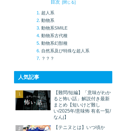
目次
超人系
動物系
動物系SMILE
動物系古代種
動物系幻獣種
自然系及び特殊な超人系
？？？
人気記事
【難問/短編】「意味がわか
ると怖い話」解説付き最新
まとめ【短いけど難し
い/2025年/意味怖 有名一覧/
なんj】
【テニヌとは】いつ頃か