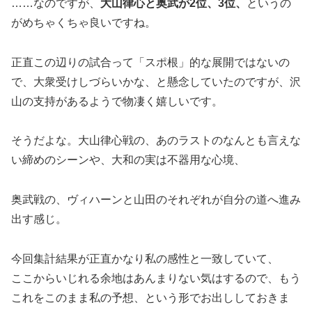
……なのですが、
大山律心と奥武が2位、3位、
というの
がめちゃくちゃ良いですね。
正直この辺りの試合って「スポ根」的な展開ではないの
で、大衆受けしづらいかな、と懸念していたのですが、沢
山の支持があるようで物凄く嬉しいです。
そうだよな。大山律心戦の、あのラストのなんとも言えな
い締めのシーンや、大和の実は不器用な心境、
奥武戦の、ヴィハーンと山田のそれぞれが自分の道へ進み
出す感じ。
今回集計結果が正直かなり私の感性と一致していて、
ここからいじれる余地はあんまりない気はするので、もう
これをこのまま私の予想、という形でお出ししておきま