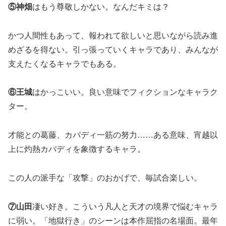
⑤神畑
はもう尊敬しかない。なんだキミは？
かつ人間性もあって、報われて欲しいと思いながら読み進
めざるを得ない。引っ張っていくキャラであり、みんなが
支えたくなるキャラでもある。
⑥王城
はかっこいい。良い意味でフィクションなキャラク
ター。
才能との葛藤、カバディ一筋の努力……ある意味、宵越以
上に灼熱カバディを象徴するキャラ。
この人の派手な「攻撃」のおかげで、毎試合楽しい。
⑦山田
凄い好き。こういう凡人と天才の境界で悩むキャラ
に弱い。「地獄行き」のシーンは本作屈指の名場面。最年