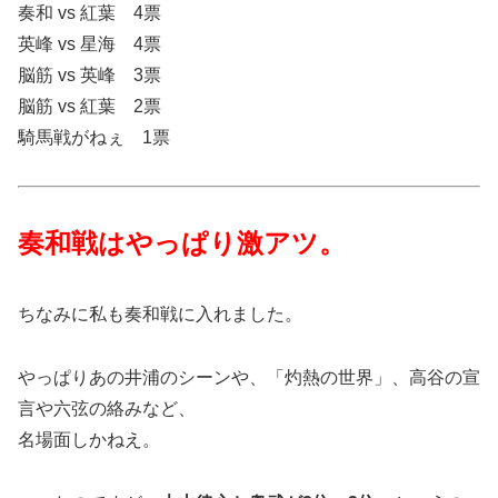
奏和 vs 紅葉 4票
英峰 vs 星海 4票
脳筋 vs 英峰 3票
脳筋 vs 紅葉 2票
騎馬戦がねぇ 1票
奏和戦はやっぱり激アツ。
ちなみに私も奏和戦に入れました。
やっぱりあの井浦のシーンや、「灼熱の世界」、高谷の宣
言や六弦の絡みなど、
名場面しかねえ。