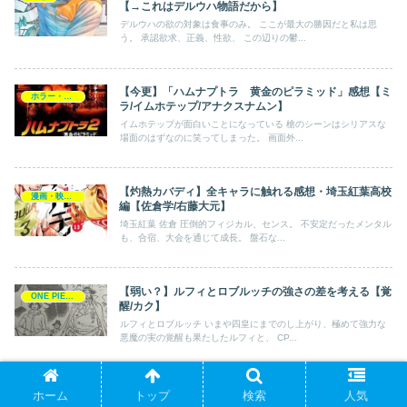
【→これはデルウハ物語だから】
デルウハの欲の対象は食事のみ。 ここが最大の勝因だと私は思
う。 承認欲求、正義、性欲、 この辺りの鬱...
【今更】「ハムナプトラ 黄金のピラミッド」感想【ミ
ホラー・ミステリー
ラ/イムホテップ/アナクスナムン】
イムホテップが面白いことになっている 槍のシーンはシリアスな
場面のはずなのに笑ってしまった。 画面外...
【灼熱カバディ】全キャラに触れる感想・埼玉紅葉高校
漫画・映画・ゲーム
編【佐倉学/右藤大元】
埼玉紅葉 佐倉 圧倒的フィジカル、センス。 不安定だったメンタル
も、合宿、大会を通じて成長。 盤石な...
【弱い？】ルフィとロブルッチの強さの差を考える【覚
ONE PIECE
醒/カク】
ルフィとロブルッチ いまや四皇にまでのし上がり、極めて強力な
悪魔の実の覚醒も果たしたルフィと、 CP...
【#鬼滅の刃】寿命？死ぬ？「痣」「赫刀」「透き通る
ホーム
トップ
検索
人気
漫画・映画・ゲーム
世界」とその使い手【柱と炭治郎/克服？読み方？】