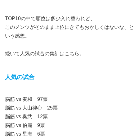
TOP10の中で順位は多少入れ替われど、
このメンツがそのまま上位にきてもおかしくはないな、と
いう感想。
続いて人気の試合の集計はこちら。
人気の試合
脳筋 vs 奏和 97票
脳筋 vs 大山律心 25票
脳筋 vs 奥武 12票
脳筋 vs 伯麗 9票
脳筋 vs 星海 6票