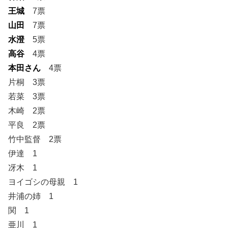
王城
7票
山田
7票
水澄
5票
高谷
4票
本田さん
4票
片桐 3票
若菜 3票
木崎 2票
平良 2票
竹中監督 2票
伊達 1
冴木 1
ヨイゴシの母親 1
井浦の姉 1
関 1
亜川 1