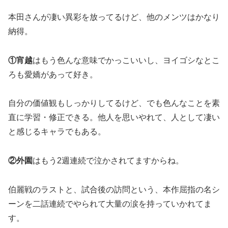
本田さんが凄い異彩を放ってるけど、他のメンツはかなり
納得。
①宵越
はもう色んな意味でかっこいいし、ヨイゴシなとこ
ろも愛嬌があって好き。
自分の価値観もしっかりしてるけど、でも色んなことを素
直に学習・修正できる。他人を思いやれて、人として凄い
と感じるキャラでもある。
②外園
はもう2週連続で泣かされてますからね。
伯麗戦のラストと、試合後の訪問という、本作屈指の名シ
ーンを二話連続でやられて大量の涙を持っていかれてま
す。