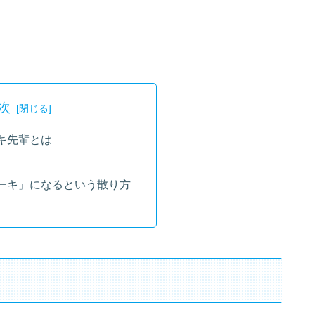
次
キ先輩とは
ーキ」になるという散り方