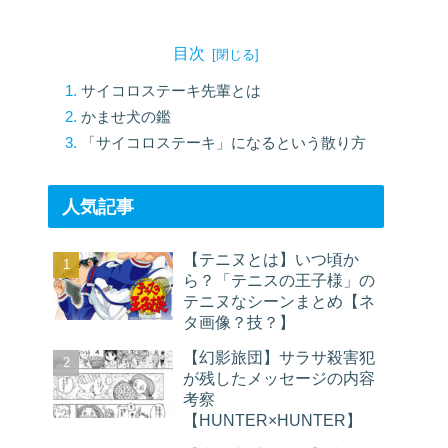
目次
サイコロステーキ先輩とは
かませ犬の鑑
「サイコロステーキ」になるという散り方
人気記事
【テニヌとは】いつ頃か
ら？「テニスの王子様」の
テニヌなシーンまとめ【ネ
タ画像？技？】
【幻影旅団】サラサ殺害犯
が残したメッセージの内容
考察
【HUNTER×HUNTER】