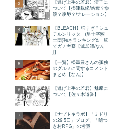
【逃げ上手の若君】清子に
ついて【摂津親鑑/略奪？惨
殺？凌辱？/ナレーション】
【BLEACH】強すぎ？シュ
テルンリッター(星十字騎
士団)強さランキング&一覧
でガチ考察【滅却師/なん
j】
【一覧】松重豊さんの孤独
のグルメに関するコメント
まとめ【なんj】
【逃げ上手の若君】魅摩に
ついて【佐々木道誉】
【ナゾトキラボ】「ミドリ
の29.5日」ブログ、「嘘つ
き村RPG」の考察