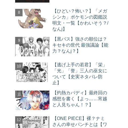
【ひどい？怖い？】「メガ
シンカ」ポケモンの図鑑説
明文・一覧【かわいそう？/
なんj】
【黒バス】強さの順位は？
キセキの世代 最強議論【能
力？なんj？】
【逃げ上手の若君】「栄」
「光」「誉」三人の巫女に
ついて【史実ネタバレ防
止】
【灼熱カバディ】最終回の
感想を書く【よっ……宵越
と人見ちゃん！？】
【ONE PIECE】裸？ナミ
さんの幸せパンチとは【ワ