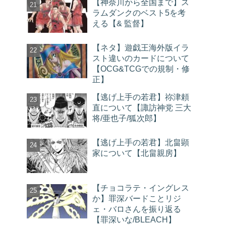
【神奈川から全国まで】ス
ラムダンクのベスト5を考
える【& 監督】
【ネタ】遊戯王海外版イラ
スト違いのカードについて
【OCG&TCGでの規制・修
正】
【逃げ上手の若君】祢津頼
直について【諏訪神党 三大
将/亜也子/狐次郎】
【逃げ上手の若君】北畠顕
家について【北畠親房】
【チョコラテ・イングレス
か】罪深バードことリジ
ェ・バロさんを振り返る
【罪深いな/BLEACH】