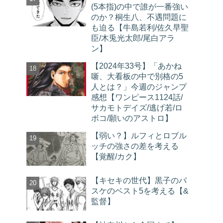
(5本指)の中で誰が一番強い
のか？桐生八、不遇問題に
も迫る【牛島若利/佐久早聖
臣/木兎光太郎/尾白アラ
ン】
【2024年33号】「あかね
噺、大看板の中で別格の5
人とは？」今週のジャンプ
感想【ワンピース1124話/
サカモトデイズ/逃げ若/ロ
ボコ/願いのアストロ】
【弱い？】ルフィとロブル
ッチの強さの差を考える
【覚醒/カク】
【キセキの世代】黒子のバ
スケのベスト5を考える【&
監督】