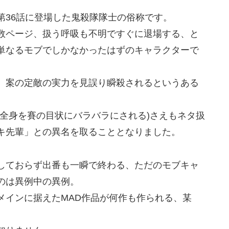
第36話に登場した鬼殺隊隊士の俗称です。
数ページ、扱う呼吸も不明ですぐに退場する、と
単なるモブでしかなかったはずのキャラクターで
、案の定敵の実力を見誤り瞬殺されるというある
全身を賽の目状にバラバラにされる)さえもネタ扱
キ先輩」との異名を取ることとなりました。
しておらず出番も一瞬で終わる、ただのモブキャ
のは異例中の異例。
メインに据えたMAD作品が何作も作られる、某