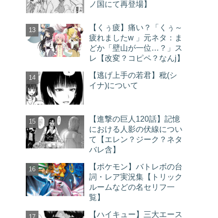
ノ国にて再登場】
【くぅ疲】痛い？「くぅ～
疲れましたw 」元ネタ：ま
どか「壁山が一位…？」ス
レ【改変？コピペ？なんj】
【逃げ上手の若君】秕(シ
イナ)について
【進撃の巨人120話】記憶
における人影の伏線につい
て【エレン？ジーク？ネタ
バレ含】
【ポケモン】バトレボの台
詞・レア実況集【トリック
ルームなどの名セリフ一
覧】
【ハイキュー】三大エース