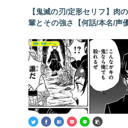
【鬼滅の刃/定形セリフ】肉
輩とその強さ【何話/本名/声
漫画・映画・ゲーム