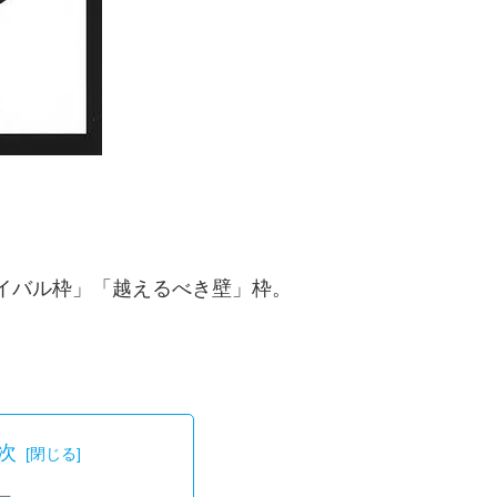
イバル枠」「越えるべき壁」枠。
次