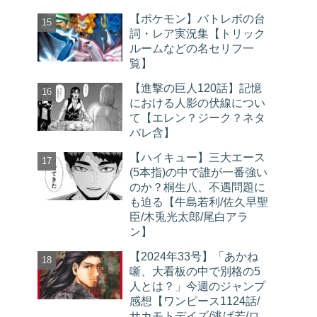
【ポケモン】バトレボの台
詞・レア実況集【トリック
ルームなどの名セリフ一
覧】
【進撃の巨人120話】記憶
における人影の伏線につい
て【エレン？ジーク？ネタ
バレ含】
【ハイキュー】三大エース
(5本指)の中で誰が一番強い
のか？桐生八、不遇問題に
も迫る【牛島若利/佐久早聖
臣/木兎光太郎/尾白アラ
ン】
【2024年33号】「あかね
噺、大看板の中で別格の5
人とは？」今週のジャンプ
感想【ワンピース1124話/
サカモトデイズ/逃げ若/ロ