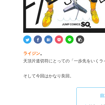
ライジン
。
天頂片道切符にとっての「一歩先をいくラ
そして今回はかなり良回。
目