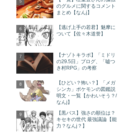
のグルメに関するコメント
まとめ【なんj】
【逃げ上手の若君】魅摩に
ついて【佐々木道誉】
【ナゾトキラボ】「ミドリ
の29.5日」ブログ、「嘘つ
き村RPG」の考察
【ひどい？怖い？】「メガ
シンカ」ポケモンの図鑑説
明文・一覧【かわいそう？/
なんj】
【黒バス】強さの順位は？
キセキの世代 最強議論【能
力？なんj？】