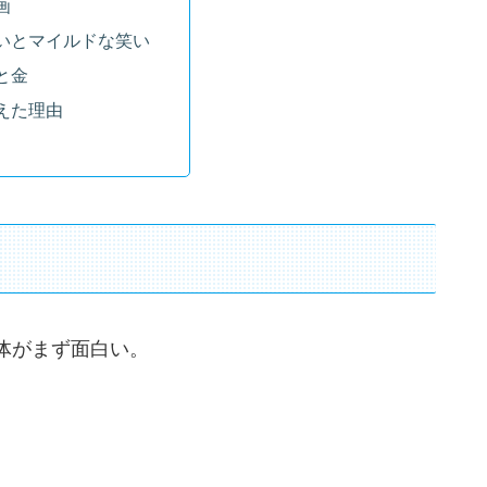
画
いとマイルドな笑い
と金
えた理由
体がまず面白い。