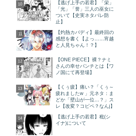
【逃げ上手の若君】「栄」
「光」「誉」三人の巫女に
ついて【史実ネタバレ防
止】
【灼熱カバディ】最終回の
感想を書く【よっ……宵越
と人見ちゃん！？】
【ONE PIECE】裸？ナミ
さんの幸せパンチとは【ワ
ノ国にて再登場】
【くぅ疲】痛い？「くぅ～
疲れましたw 」元ネタ：ま
どか「壁山が一位…？」ス
レ【改変？コピペ？なんj】
【逃げ上手の若君】秕(シ
イナ)について