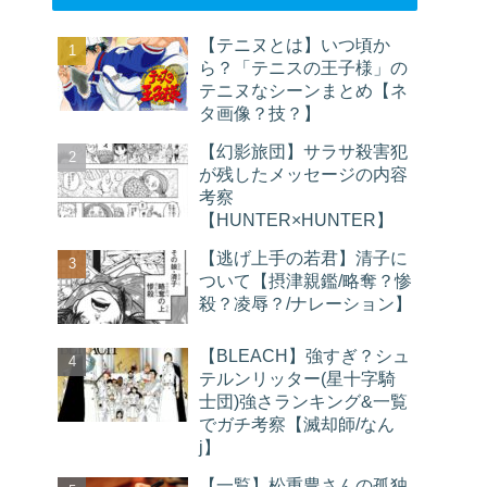
【テニヌとは】いつ頃か
ら？「テニスの王子様」の
テニヌなシーンまとめ【ネ
タ画像？技？】
【幻影旅団】サラサ殺害犯
が残したメッセージの内容
考察
【HUNTER×HUNTER】
【逃げ上手の若君】清子に
ついて【摂津親鑑/略奪？惨
殺？凌辱？/ナレーション】
【BLEACH】強すぎ？シュ
テルンリッター(星十字騎
士団)強さランキング&一覧
でガチ考察【滅却師/なん
j】
【一覧】松重豊さんの孤独