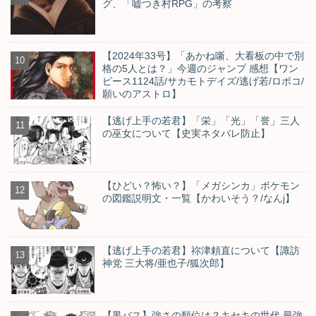
グ、「嘘つき村RPG」の考察
【2024年33号】「あかね噺、大看板の中で別
格の5人とは？」今週のジャンプ 感想【ワン
ピース1124話/サカモトデイズ/逃げ若/ロボコ/
願いのアストロ】
【逃げ上手の若君】「栄」「光」「誉」三人
の巫女について【史実ネタバレ防止】
【ひどい？怖い？】「メガシンカ」ポケモン
の図鑑説明文・一覧【かわいそう？/なんj】
【逃げ上手の若君】祢津頼直について【諏訪
神党 三大将/亜也子/狐次郎】
【黒バス】強さの順位は？キセキの世代 最強