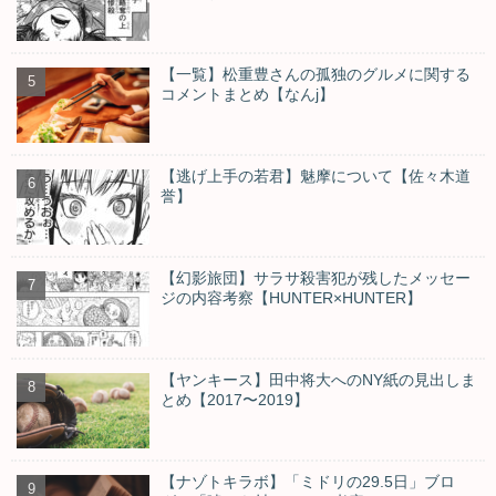
【一覧】松重豊さんの孤独のグルメに関する
コメントまとめ【なんj】
【逃げ上手の若君】魅摩について【佐々木道
誉】
【幻影旅団】サラサ殺害犯が残したメッセー
ジの内容考察【HUNTER×HUNTER】
【ヤンキース】田中将大へのNY紙の見出しま
とめ【2017〜2019】
【ナゾトキラボ】「ミドリの29.5日」ブロ