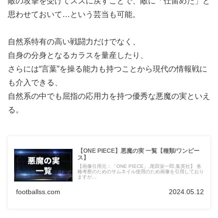
敵の攻撃を受けてススに戻すことで、敵に「仕留めた」と
思わせておいて…という芸当も可能。
自然系特有の高い戦闘力だけでなく、
自身の分身となるカラスを量産したり、
さらには“言葉”を操る能力も持つことから現代の情報戦に
も介入できる、
自然系の中でも屈指の応用力を持つ優秀な悪魔の実といえ
る。
【ONE PIECE】悪魔の実 一覧【種類/ワンピー
ス】
【画像引用元：「ONE PIECE」,尾田栄一郎,集英社】 各
種考察のためのサムネイル使用のため画像を引用しており
ますが...
footballss.com
2024.05.12