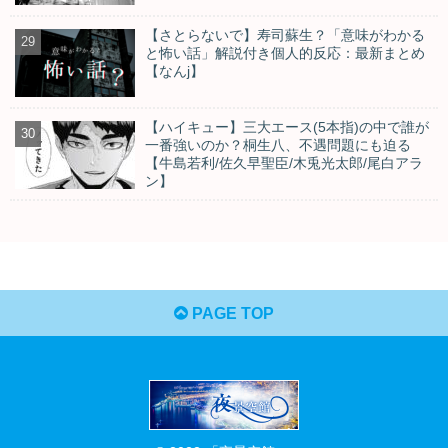
【さとらないで】寿司蘇生？「意味がわかる
と怖い話」解説付き個人的反応：最新まとめ
【なんj】
【ハイキュー】三大エース(5本指)の中で誰が
一番強いのか？桐生八、不遇問題にも迫る
【牛島若利/佐久早聖臣/木兎光太郎/尾白アラ
ン】
PAGE TOP