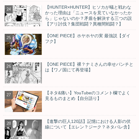
【HUNTER×HUNTER】ヒソカが蟻と戦わな
かった理由は「ニュースを見ていなかったか
ら」じゃないのか？矛盾を解決する三つの説
【アリ討伐？集団戦闘？異種間戦闘？】
【ONE PIECE】ホヤホヤの実 最強説【ダイ
フク】
【ONE PIECE】裸？ナミさんの幸せパンチと
は【ワノ国にて再登場】
【ネタ&痛い】YouTubeのコメント欄でよく
見るものまとめ【自分語り】
【進撃の巨人120話】記憶における人影の伏
線について【エレン？ジーク？ネタバレ含】