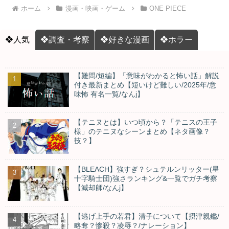
ホーム
漫画・映画・ゲーム
ONE PIECE
❖人気
❖調査・考察
❖好きな漫画
❖ホラー
【難問/短編】「意味がわかると怖い話」解説
付き最新まとめ【短いけど難しい/2025年/意
味怖 有名一覧/なんj】
【テニヌとは】いつ頃から？「テニスの王子
様」のテニヌなシーンまとめ【ネタ画像？
技？】
【BLEACH】強すぎ？シュテルンリッター(星
十字騎士団)強さランキング&一覧でガチ考察
【滅却師/なんj】
【逃げ上手の若君】清子について【摂津親鑑/
略奪？惨殺？凌辱？/ナレーション】