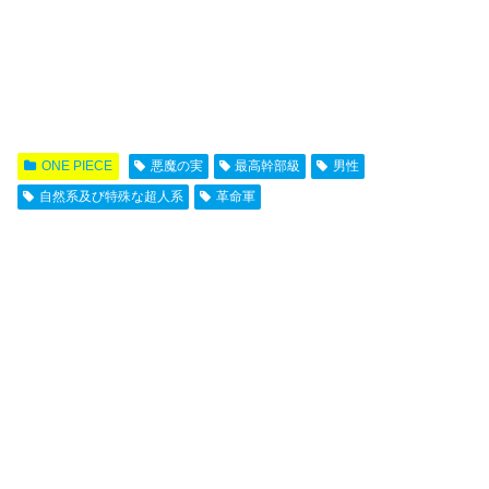
ONE PIECE
悪魔の実
最高幹部級
男性
自然系及び特殊な超人系
革命軍