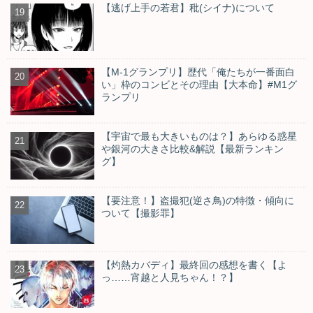
【逃げ上手の若君】秕(シイナ)について
【M-1グランプリ】歴代「俺たちが一番面白
い」枠のコンビとその理由【大本命】#M1グ
ランプリ
【宇宙で最も大きいものは？】あらゆる惑星
や銀河の大きさ比較&解説【最新ランキン
グ】
【要注意！】盗撮犯(逆さ鳥)の特徴・傾向に
ついて【撮影罪】
【灼熱カバディ】最終回の感想を書く【よ
っ……宵越と人見ちゃん！？】