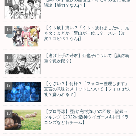
議論【能力？なんj？】
【くぅ疲】痛い？「くぅ～疲れましたw 」元
ネタ：まどか「壁山が一位…？」スレ【改
変？コピペ？なんj】
【逃げ上手の若君】亜也子について【諏訪頼
重？狐次郎？】
【うざい？】何様？「フォロー整理します」
宣言の意味とメリットについて【フォロセ/失
礼？嫌われる？】
【プロ野球】歴代“完封負け”の回数・記録ラ
ンキング【2022の阪神タイガース&中日ドラ
ゴンズなど各チーム】