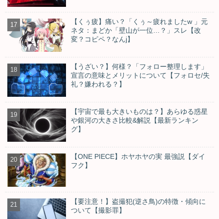
【くぅ疲】痛い？「くぅ～疲れましたw 」元
ネタ：まどか「壁山が一位…？」スレ【改
変？コピペ？なんj】
【うざい？】何様？「フォロー整理します」
宣言の意味とメリットについて【フォロセ/失
礼？嫌われる？】
【宇宙で最も大きいものは？】あらゆる惑星
や銀河の大きさ比較&解説【最新ランキン
グ】
【ONE PIECE】ホヤホヤの実 最強説【ダイ
フク】
【要注意！】盗撮犯(逆さ鳥)の特徴・傾向に
ついて【撮影罪】