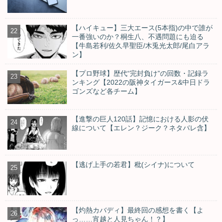
【ハイキュー】三大エース(5本指)の中で誰が
一番強いのか？桐生八、不遇問題にも迫る
【牛島若利/佐久早聖臣/木兎光太郎/尾白アラ
ン】
【プロ野球】歴代“完封負け”の回数・記録ラ
ンキング【2022の阪神タイガース&中日ドラ
ゴンズなど各チーム】
【進撃の巨人120話】記憶における人影の伏
線について【エレン？ジーク？ネタバレ含】
【逃げ上手の若君】秕(シイナ)について
【灼熱カバディ】最終回の感想を書く【よ
っ……宵越と人見ちゃん！？】