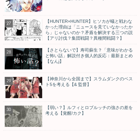
【HUNTER×HUNTER】ヒソカが蟻と戦わな
かった理由は「ニュースを見ていなかったか
ら」じゃないのか？矛盾を解決する三つの説
【アリ討伐？集団戦闘？異種間戦闘？】
【さとらないで】寿司蘇生？「意味がわかる
と怖い話」解説付き個人的反応：最新まとめ
【なんj】
【神奈川から全国まで】スラムダンクのベス
ト5を考える【& 監督】
【弱い？】ルフィとロブルッチの強さの差を
考える【覚醒/カク】