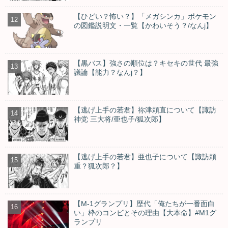
【ひどい？怖い？】「メガシンカ」ポケモン
の図鑑説明文・一覧【かわいそう？/なんj】
【黒バス】強さの順位は？キセキの世代 最強
議論【能力？なんj？】
【逃げ上手の若君】祢津頼直について【諏訪
神党 三大将/亜也子/狐次郎】
【逃げ上手の若君】亜也子について【諏訪頼
重？狐次郎？】
【M-1グランプリ】歴代「俺たちが一番面白
い」枠のコンビとその理由【大本命】#M1グ
ランプリ