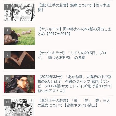
【逃げ上手の若君】魅摩について【佐々木道
誉】
【ヤンキース】田中将大へのNY紙の見出しま
とめ【2017〜2019】
【ナゾトキラボ】「ミドリの29.5日」ブロ
グ、「嘘つき村RPG」の考察
【2024年33号】「あかね噺、大看板の中で別
格の5人とは？」今週のジャンプ 感想【ワン
ピース1124話/サカモトデイズ/逃げ若/ロボコ/
願いのアストロ】
【逃げ上手の若君】「栄」「光」「誉」三人
の巫女について【史実ネタバレ防止】