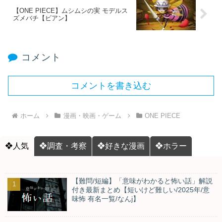
【ONE PIECE】ムシムシの実 モデルス
ズメバチ【ビアン】
コメント
コメントを書き込む
ホーム
漫画・映画・ゲーム
ONE PIECE
❖人気
❖調査・考察
❖好きな漫画
❖ホラー
【難問/短編】「意味がわかると怖い話」解説
付き最新まとめ【短いけど難しい/2025年/意
味怖 有名一覧/なんj】