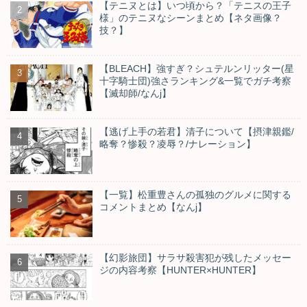
【テニヌとは】いつ頃から？「テニスの王子
様」のテニヌなシーンまとめ【ネタ画像？
技？】
【BLEACH】強すぎ？シュテルンリッター(星
十字騎士団)強さランキング&一覧でガチ考察
【滅却師/なんj】
【逃げ上手の若君】清子について【摂津親鑑/
略奪？惨殺？凌辱？/ナレーション】
【一覧】松重豊さんの孤独のグルメに関する
コメントまとめ【なんj】
【幻影旅団】サラサ殺害犯が残したメッセー
ジの内容考察【HUNTER×HUNTER】