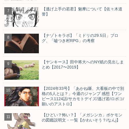
【逃げ上手の若君】魅摩について【佐々木道
誉】
【ナゾトキラボ】「ミドリの29.5日」ブロ
グ、「嘘つき村RPG」の考察
【ヤンキース】田中将大へのNY紙の見出しま
とめ【2017〜2019】
【2024年33号】「あかね噺、大看板の中で別
格の5人とは？」今週のジャンプ 感想【ワン
ピース1124話/サカモトデイズ/逃げ若/ロボコ/
願いのアストロ】
【ひどい？怖い？】「メガシンカ」ポケモン
の図鑑説明文・一覧【かわいそう？/なんj】