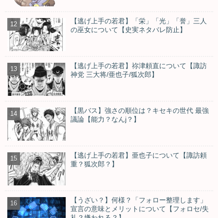
【逃げ上手の若君】「栄」「光」「誉」三人
の巫女について【史実ネタバレ防止】
【逃げ上手の若君】祢津頼直について【諏訪
神党 三大将/亜也子/狐次郎】
【黒バス】強さの順位は？キセキの世代 最強
議論【能力？なんj？】
【逃げ上手の若君】亜也子について【諏訪頼
重？狐次郎？】
【うざい？】何様？「フォロー整理します」
宣言の意味とメリットについて【フォロセ/失
礼？嫌われる？】