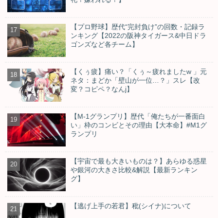
【プロ野球】歴代“完封負け”の回数・記録ラ
ンキング【2022の阪神タイガース&中日ドラ
ゴンズなど各チーム】
【くぅ疲】痛い？「くぅ～疲れましたw 」元
ネタ：まどか「壁山が一位…？」スレ【改
変？コピペ？なんj】
【M-1グランプリ】歴代「俺たちが一番面白
い」枠のコンビとその理由【大本命】#M1グ
ランプリ
【宇宙で最も大きいものは？】あらゆる惑星
や銀河の大きさ比較&解説【最新ランキン
グ】
【逃げ上手の若君】秕(シイナ)について