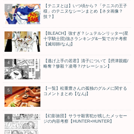
【テニヌとは】いつ頃から？「テニスの王子
様」のテニヌなシーンまとめ【ネタ画像？
技？】
【BLEACH】強すぎ？シュテルンリッター(星
十字騎士団)強さランキング&一覧でガチ考察
【滅却師/なんj】
【逃げ上手の若君】清子について【摂津親鑑/
略奪？惨殺？凌辱？/ナレーション】
【一覧】松重豊さんの孤独のグルメに関する
コメントまとめ【なんj】
【幻影旅団】サラサ殺害犯が残したメッセー
ジの内容考察【HUNTER×HUNTER】