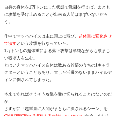
自身の身体を1万トンにした状態で戦闘を行えば、まとも
に攻撃を受け止めることが出来る人間はまずいないだろ
う。
作中でマッハバイスは主に頭上に飛び、
超体重に変化させ
て潰す
という攻撃を行なっていた。
1万トンもの超体重による落下攻撃は単純ながらも凄まじ
い破壊力を生む。
とはいえマッハバイス自体は数ある幹部のうちの1キャラ
クターということもあり、大した活躍のないままハイルデ
ィンに倒されてしまった。
本来であればそうそう攻撃を受け切られることはないのだ
が、
さすがに「超重量に人間がまともに潰されるシーン」を
ONE PIECE内で描写するわけにもいかない
ため、やむを