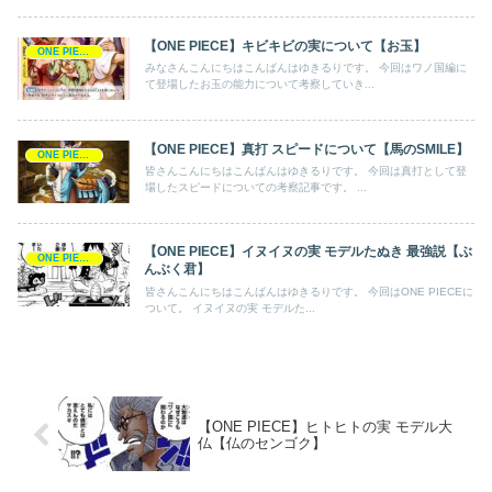
【ONE PIECE】キビキビの実について【お玉】
ONE PIECE
みなさんこんにちはこんばんはゆきるりです。 今回はワノ国編に
て登場したお玉の能力について考察していき...
【ONE PIECE】真打 スピードについて【馬のSMILE】
ONE PIECE
皆さんこんにちはこんばんはゆきるりです。 今回は真打として登
場したスピードについての考察記事です。 ...
【ONE PIECE】イヌイヌの実 モデルたぬき 最強説【ぶ
ONE PIECE
んぶく君】
皆さんこんにちはこんばんはゆきるりです。 今回はONE PIECEに
ついて。 イヌイヌの実 モデルた...
【ONE PIECE】ヒトヒトの実 モデル大
仏【仏のセンゴク】