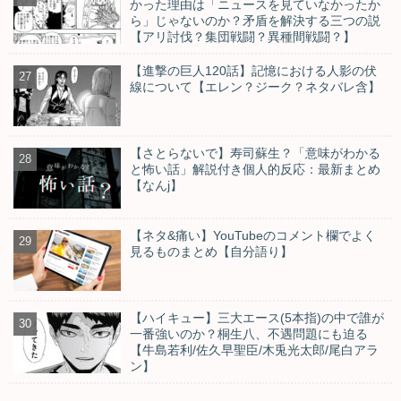
かった理由は「ニュースを見ていなかったか
ら」じゃないのか？矛盾を解決する三つの説
【アリ討伐？集団戦闘？異種間戦闘？】
【進撃の巨人120話】記憶における人影の伏
線について【エレン？ジーク？ネタバレ含】
【さとらないで】寿司蘇生？「意味がわかる
と怖い話」解説付き個人的反応：最新まとめ
【なんj】
【ネタ&痛い】YouTubeのコメント欄でよく
見るものまとめ【自分語り】
【ハイキュー】三大エース(5本指)の中で誰が
一番強いのか？桐生八、不遇問題にも迫る
【牛島若利/佐久早聖臣/木兎光太郎/尾白アラ
ン】