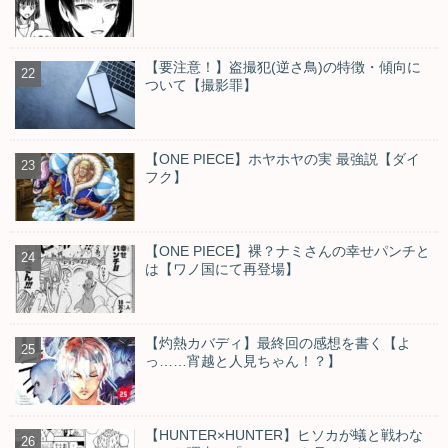
【要注意！】盗撮犯(逆さ鳥)の特徴・傾向に
ついて【撮影罪】
【ONE PIECE】ホヤホヤの実 最強説【ダイ
フク】
【ONE PIECE】裸？ナミさんの幸せパンチと
は【ワノ国にて再登場】
【灼熱カバディ】最終回の感想を書く【よ
っ……宵越と人見ちゃん！？】
【HUNTER×HUNTER】ヒソカが蟻と戦わな