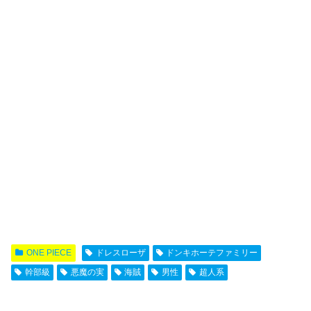
ONE PIECE
ドレスローザ
ドンキホーテファミリー
幹部級
悪魔の実
海賊
男性
超人系