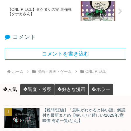
【ONE PIECE】ヌケヌケの実 最強説
【タナカさん】
コメント
コメントを書き込む
ホーム
漫画・映画・ゲーム
ONE PIECE
❖人気
❖調査・考察
❖好きな漫画
❖ホラー
【難問/短編】「意味がわかると怖い話」解説
付き最新まとめ【短いけど難しい/2025年/意
味怖 有名一覧/なんj】