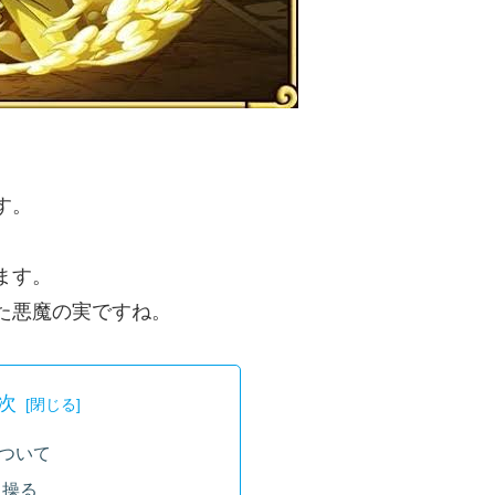
す。
ます。
た悪魔の実ですね。
次
ついて
に操る