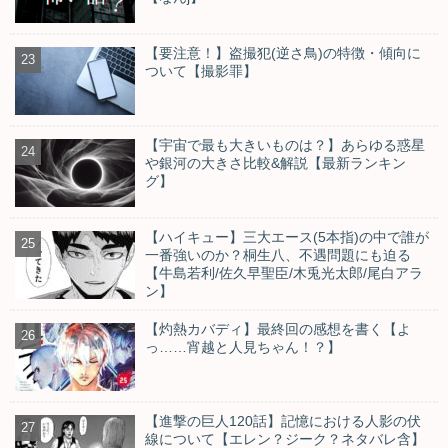
【要注意！】盗撮犯(逆さ鳥)の特徴・傾向に
ついて【撮影罪】
【宇宙で最も大きいものは？】あらゆる惑星
や銀河の大きさ比較&解説【最新ランキン
グ】
【ハイキュー】三大エース(5本指)の中で誰が
一番強いのか？桐生八、不遇問題にも迫る
【牛島若利/佐久早聖臣/木兎光太郎/尾白アラ
ン】
【灼熱カバディ】最終回の感想を書く【よ
っ……宵越と人見ちゃん！？】
【進撃の巨人120話】記憶における人影の伏
線について【エレン？ジーク？ネタバレ含】