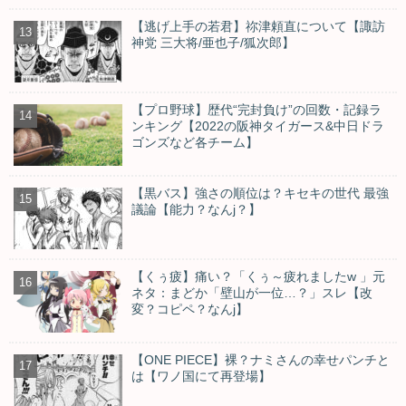
【逃げ上手の若君】祢津頼直について【諏訪
神党 三大将/亜也子/狐次郎】
【プロ野球】歴代“完封負け”の回数・記録ラ
ンキング【2022の阪神タイガース&中日ドラ
ゴンズなど各チーム】
【黒バス】強さの順位は？キセキの世代 最強
議論【能力？なんj？】
【くぅ疲】痛い？「くぅ～疲れましたw 」元
ネタ：まどか「壁山が一位…？」スレ【改
変？コピペ？なんj】
【ONE PIECE】裸？ナミさんの幸せパンチと
は【ワノ国にて再登場】