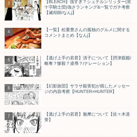
【BLEACH】強すぎ？シュテルンリッター(星
十字騎士団)強さランキング&一覧でガチ考察
【滅却師/なんj】
【一覧】松重豊さんの孤独のグルメに関する
コメントまとめ【なんj】
【逃げ上手の若君】清子について【摂津親鑑/
略奪？惨殺？凌辱？/ナレーション】
【幻影旅団】サラサ殺害犯が残したメッセー
ジの内容考察【HUNTER×HUNTER】
【逃げ上手の若君】魅摩について【佐々木道
誉】