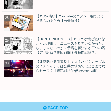
【ネタ&痛い】YouTubeのコメント欄でよく
見るものまとめ【自分語り】
【HUNTER×HUNTER】ヒソカが蟻と戦わな
かった理由は「ニュースを見ていなかったか
ら」じゃないのか？矛盾を解決する三つの説
【アリ討伐？集団戦闘？異種間戦闘？】
【迷惑防止条例違反】キス？ハグ？カップル
のイチャイチャは公共の場所ではどこまでな
らセーフ？【軽犯罪法/公然わいせつ罪】
PAGE TOP