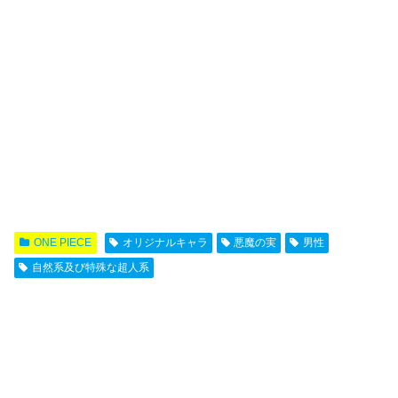
ONE PIECE
オリジナルキャラ
悪魔の実
男性
自然系及び特殊な超人系