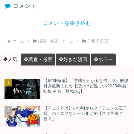
コメント
コメントを書き込む
ホーム
漫画・映画・ゲーム
ONE PIECE
❖人気
❖調査・考察
❖好きな漫画
❖ホラー
【難問/短編】「意味がわかると怖い話」解説
付き最新まとめ【短いけど難しい/2025年/意
味怖 有名一覧/なんj】
【テニヌとは】いつ頃から？「テニスの王子
様」のテニヌなシーンまとめ【ネタ画像？
技？】