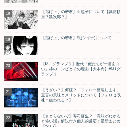
【逃げ上手の若君】亜也子について【諏訪頼
重？狐次郎？】
【逃げ上手の若君】秕(シイナ)について
【M-1グランプリ】歴代「俺たちが一番面白
い」枠のコンビとその理由【大本命】#M1グ
ランプリ
【うざい？】何様？「フォロー整理します」
宣言の意味とメリットについて【フォロセ/失
礼？嫌われる？】
【さとらないで】寿司蘇生？「意味がわかる
と怖い話」解説付き個人的反応：最新まとめ
【なんj】