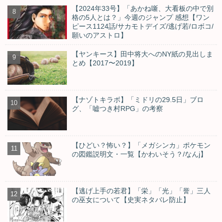
【2024年33号】「あかね噺、大看板の中で別
格の5人とは？」今週のジャンプ 感想【ワン
ピース1124話/サカモトデイズ/逃げ若/ロボコ/
願いのアストロ】
【ヤンキース】田中将大へのNY紙の見出しま
とめ【2017〜2019】
【ナゾトキラボ】「ミドリの29.5日」ブロ
グ、「嘘つき村RPG」の考察
【ひどい？怖い？】「メガシンカ」ポケモン
の図鑑説明文・一覧【かわいそう？/なんj】
【逃げ上手の若君】「栄」「光」「誉」三人
の巫女について【史実ネタバレ防止】