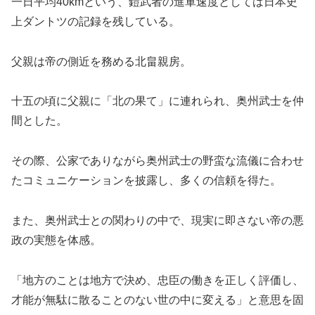
一日平均40kmという、鎧武者の進軍速度としては日本史
上ダントツの記録を残している。
父親は帝の側近を務める北畠親房。
十五の頃に父親に「北の果て」に連れられ、奥州武士を仲
間とした。
その際、公家でありながら奥州武士の野蛮な流儀に合わせ
たコミュニケーションを披露し、多くの信頼を得た。
また、奥州武士との関わりの中で、現実に即さない帝の悪
政の実態を体感。
「地方のことは地方で決め、忠臣の働きを正しく評価し、
才能が無駄に散ることのない世の中に変える」と意思を固