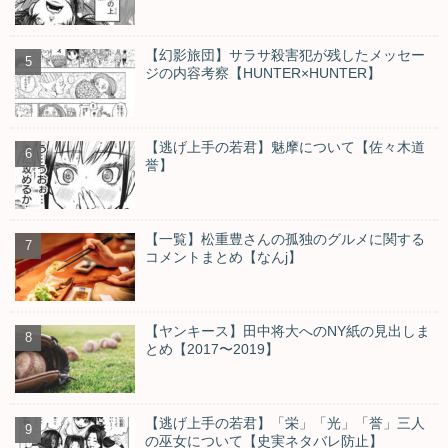
【幻影旅団】サラサ殺害犯が残したメッセー
ジの内容考察【HUNTER×HUNTER】
【逃げ上手の若君】魅摩について【佐々木道
誉】
【一覧】松重豊さんの孤独のグルメに関する
コメントまとめ【なんj】
【ヤンキース】田中将大へのNY紙の見出しま
とめ【2017〜2019】
【逃げ上手の若君】「栄」「光」「誉」三人
の巫女について【史実ネタバレ防止】