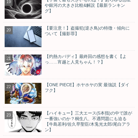
や銀河の大きさ比較&解説【最新ランキン
グ】
【要注意！】盗撮犯(逆さ鳥)の特徴・傾向に
ついて【撮影罪】
【灼熱カバディ】最終回の感想を書く【よ
っ……宵越と人見ちゃん！？】
【ONE PIECE】ホヤホヤの実 最強説【ダイ
フク】
【ハイキュー】三大エース(5本指)の中で誰が
一番強いのか？桐生八、不遇問題にも迫る
【牛島若利/佐久早聖臣/木兎光太郎/尾白アラ
ン】