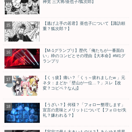
神党 三大将/亜也子/狐次郎】
【逃げ上手の若君】亜也子について【諏訪頼
重？狐次郎？】
【M-1グランプリ】歴代「俺たちが一番面白
い」枠のコンビとその理由【大本命】#M1グ
ランプリ
【くぅ疲】痛い？「くぅ～疲れましたw 」元
ネタ：まどか「壁山が一位…？」スレ【改
変？コピペ？なんj】
【うざい？】何様？「フォロー整理します」
宣言の意味とメリットについて【フォロセ/失
礼？嫌われる？】
【宇宙で最も大きいものは？】あらゆる惑星