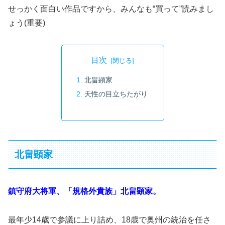
せっかく面白い作品ですから、みんなも“買って”読みまし
ょう(重要)
目次
北畠顕家
天性の目立ちたがり
北畠顕家
鎮守府大将軍、「規格外貴族」北畠顕家。
最年少14歳で参議に上り詰め、18歳で奥州の統治を任さ