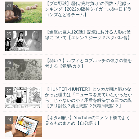
【プロ野球】歴代“完封負け”の回数・記録ラ
ンキング【2022の阪神タイガース&中日ドラ
ゴンズなど各チーム】
【進撃の巨人120話】記憶における人影の伏
線について【エレン？ジーク？ネタバレ含】
【弱い？】ルフィとロブルッチの強さの差を
考える【覚醒/カク】
【HUNTER×HUNTER】ヒソカが蟻と戦わな
かった理由は「ニュースを見ていなかったか
ら」じゃないのか？矛盾を解決する三つの説
【アリ討伐？集団戦闘？異種間戦闘？】
【ネタ&痛い】YouTubeのコメント欄でよく
見るものまとめ【自分語り】