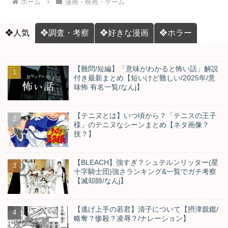
ホーム
漫画・映画・ゲーム
❖人気
❖調査・考察
❖好きな漫画
❖ホラー
【難問/短編】「意味がわかると怖い話」解説
付き最新まとめ【短いけど難しい/2025年/意
味怖 有名一覧/なんj】
【テニヌとは】いつ頃から？「テニスの王子
様」のテニヌなシーンまとめ【ネタ画像？
技？】
【BLEACH】強すぎ？シュテルンリッター(星
十字騎士団)強さランキング&一覧でガチ考察
【滅却師/なんj】
【逃げ上手の若君】清子について【摂津親鑑/
略奪？惨殺？凌辱？/ナレーション】