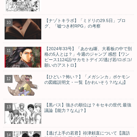
【ナゾトキラボ】「ミドリの29.5日」ブロ
グ、「嘘つき村RPG」の考察
【2024年33号】「あかね噺、大看板の中で別
格の5人とは？」今週のジャンプ 感想【ワン
ピース1124話/サカモトデイズ/逃げ若/ロボコ/
願いのアストロ】
【ひどい？怖い？】「メガシンカ」ポケモン
の図鑑説明文・一覧【かわいそう？/なんj】
【黒バス】強さの順位は？キセキの世代 最強
議論【能力？なんj？】
【逃げ上手の若君】祢津頼直について【諏訪