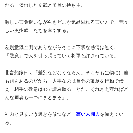
れる、傑出した文武と美貌の持ち主。
激しい言葉遣いながらもどこか気品溢れる言い方で、荒々
しい奥州武士たちを牽引する。
差別意識全開でありながらそこに下賎な感情は無く、
「敬意」で人を引っ張っていく将軍と評されている。
北畠顕家曰く「差別などなくならん。そもそも生物には差
も別もあるのだから。大事なのは自分の敬意を行動で伝
え、相手の敬意は心で読み取ることだ。それさえ守ればど
んな両者も一つにまとまる」。
神力と見まごう輝きを放つなど、
高い人間力
を備えてい
る。