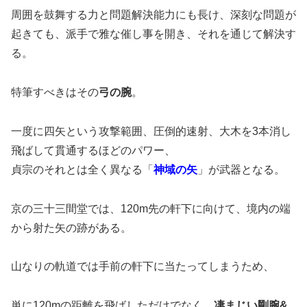
周囲を鼓舞する力と問題解決能力にも長け、深刻な問題が
起きても、派手で雅な催し事を開き、それを通じて解決す
る。
特筆すべきはその
弓の腕
。
一度に四矢という攻撃範囲、圧倒的速射、大木を3本消し
飛ばして貫通するほどのパワー、
貞宗のそれとは全く異なる「
神域の矢
」が武器となる。
京の三十三間堂では、120m先の軒下に向けて、境内の端
から射た矢の跡がある。
山なりの軌道では手前の軒下に当たってしまうため、
単に120mの距離を飛ばしただけでなく、
凄まじい剛腕&