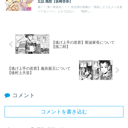
五話 感想【坂崎杏奈】
祝！！ 第一巻発売！！！ 宣伝用の画像が「美味しそうなメシを食
べてるシーン」とかではなく、 「憔悴し...
【逃げ上手の若君】斯波家長について
【孫二郎】
【逃げ上手の若君】義良親王について
【後村上天皇】
コメント
コメントを書き込む