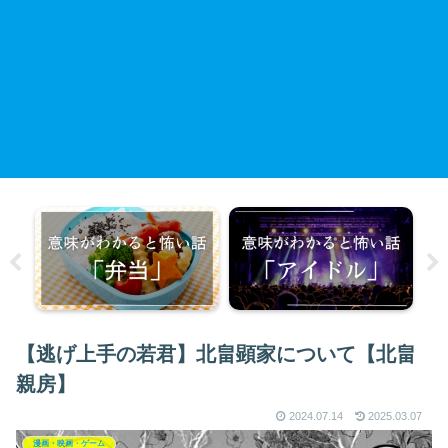
【逃げ上手の若君】北畠顕家について【北畠
親房】
2024.07.14
2025.03.07
漫画・映画・ゲーム