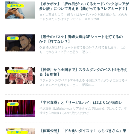
【ポケポケ】「折れ目がついてるカードパックはレアが
ポケモン
多い説」について考える【曲がってる？レアカード？】
まず大前提として、 恐らくはカードパックを選ぶ前から、どのカ
ードが当たるかは決まっている。スキップ機...
【黒子のバスケ】青峰大輝は3Pシュートを打てるの
感想
か？【打てない？】
Q.青峰大輝は3Pシュートを打てるのか？ A.打てると思う。 しか
も、それなりに上手いと思う。 恐ら...
【神奈川から全国まで】スラムダンクのベスト5を考え
ランキング・一覧
る【& 監督】
スラムダンクの“ベスト5”を考える 今回はスラムダンクにおけるベ
ストメンバーを考えることに。 活躍の...
「半沢直樹」と「リーガルハイ」は2より1が面白い
感想
半沢直樹 1は面白かった リアルタイムで見たわけではなくて、本
放送から6年後くらいに見たんだけど、 ...
【体重公開】「ドカ食いダイスキ！ もちづきさん」第
ドカ食いダイスキ！ もちづきさん