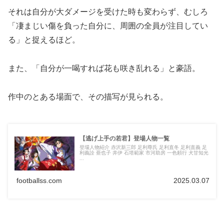
それは自分が大ダメージを受けた時も変わらず、むしろ
「凄まじい傷を負った自分に、周囲の全員が注目してい
る」と捉えるほど。
また、「自分が一喝すれば花も咲き乱れる」と豪語。
作中のとある場面で、その描写が見られる。
【逃げ上手の若君】登場人物一覧
登場人物紹介 赤沢新三郎 足利尊氏 足利直冬 足利直義 足
利義詮 亜也子 井伊 石塔範家 市河助房 一色頼行 犬甘知光
...
footballss.com
2025.03.07