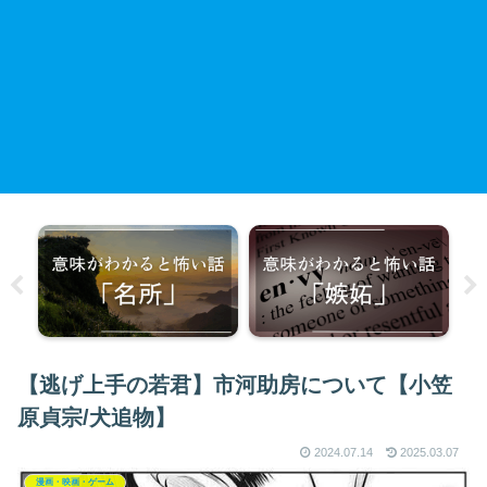
【逃げ上手の若君】市河助房について【小笠
原貞宗/犬追物】
2024.07.14
2025.03.07
漫画・映画・ゲーム