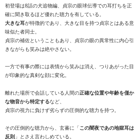
初登場は8話の犬追物編、貞宗の眼球伝導での耳打ちを正
確に聞き取るほど優れた聴力を有している。
大きな耳
が特徴的であり、大きな目を持つ貞宗とはある意
味似た者同士。
貞宗の補佐ということもあり、貞宗の眼の異常性に内心引
きながらも笑みは絶やさない。
一方で有事の際には表情から笑みは消え、つりあがった目
が印象的な真剣な顔に変化。
離れた場所で会話している人間の
正確な位置や年齢を僅か
な物音から特定する
など、
貞宗の視力に負けず劣らずの圧倒的な聴力を持つ。
その圧倒的な聴力から、玄蕃に「
この闇夜であの地獄耳は
反則
」とさえ言わしめている。