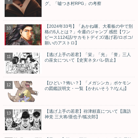
グ、「嘘つき村RPG」の考察
【2024年33号】「あかね噺、大看板の中で別
格の5人とは？」今週のジャンプ 感想【ワン
ピース1124話/サカモトデイズ/逃げ若/ロボコ/
願いのアストロ】
【逃げ上手の若君】「栄」「光」「誉」三人
の巫女について【史実ネタバレ防止】
【ひどい？怖い？】「メガシンカ」ポケモン
の図鑑説明文・一覧【かわいそう？/なんj】
【逃げ上手の若君】祢津頼直について【諏訪
神党 三大将/亜也子/狐次郎】