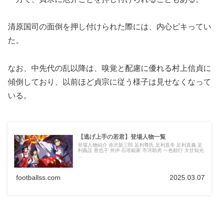
清原国司の面倒を押し付けられた際には、内心ピキってい
た。
なお、中先代の乱以降は、嗅覚と配慮に優れる村上信貞に
傾倒しており、以前ほど貞宗に従う様子は見せなくなって
いる。
【逃げ上手の若君】登場人物一覧
登場人物紹介 赤沢新三郎 足利尊氏 足利直冬 足利直義 足
利義詮 亜也子 井伊 石塔範家 市河助房 一色頼行 犬甘知光
...
footballss.com
2025.03.07