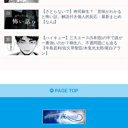
【さとらないで】寿司蘇生？「意味がわかる
と怖い話」解説付き個人的反応：最新まとめ
【なんj】
【ハイキュー】三大エース(5本指)の中で誰が
一番強いのか？桐生八、不遇問題にも迫る
【牛島若利/佐久早聖臣/木兎光太郎/尾白アラ
ン】
PAGE TOP