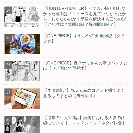
【HUNTER×HUNTER】ヒソカが蟻と戦わな
かった理由は「ニュースを見ていなかったか
ら」じゃないのか？矛盾を解決する三つの説
【アリ討伐？集団戦闘？異種間戦闘？】
【ONE PIECE】ホヤホヤの実 最強説【ダイ
フク】
【ONE PIECE】裸？ナミさんの幸せパンチと
は【ワノ国にて再登場】
【ネタ&痛い】YouTubeのコメント欄でよく
見るものまとめ【自分語り】
【進撃の巨人120話】記憶における人影の伏
線について【エレン？ジーク？ネタバレ含】