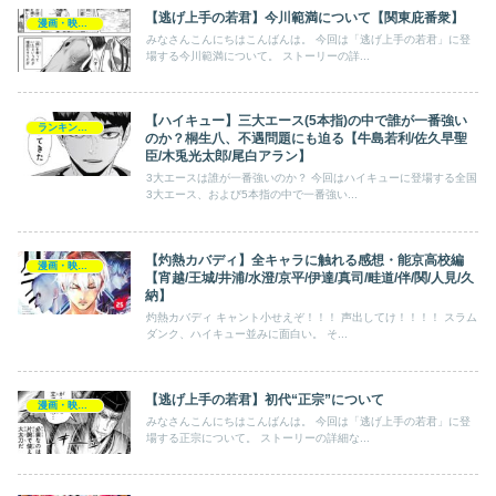
【逃げ上手の若君】今川範満について【関東庇番衆】
漫画・映画・ゲーム
みなさんこんにちはこんばんは。 今回は「逃げ上手の若君」に登
場する今川範満について。 ストーリーの詳...
【ハイキュー】三大エース(5本指)の中で誰が一番強い
ランキング・一覧
のか？桐生八、不遇問題にも迫る【牛島若利/佐久早聖
臣/木兎光太郎/尾白アラン】
3大エースは誰が一番強いのか？ 今回はハイキューに登場する全国
3大エース、および5本指の中で一番強い...
【灼熱カバディ】全キャラに触れる感想・能京高校編
漫画・映画・ゲーム
【宵越/王城/井浦/水澄/京平/伊達/真司/畦道/伴/関/人見/久
納】
灼熱カバディ キャント小せえぞ！！！ 声出してけ！！！！ スラム
ダンク、ハイキュー並みに面白い。 そ...
【逃げ上手の若君】初代“正宗”について
漫画・映画・ゲーム
みなさんこんにちはこんばんは。 今回は「逃げ上手の若君」に登
場する正宗について。 ストーリーの詳細な...