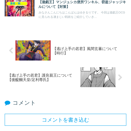
【遊戯王】マンジュシカ便所ワンキル、窃盗ジャッジキ
漫画・映画・ゲーム
ルについて【対策】
みなさんこんにちはこんばんはゆきるりです。 今回は遊戯王OCG
に見られる凄まじい戦術をご紹介していき...
【逃げ上手の若君】風間玄蕃について
【時行】
【逃げ上手の若君】護良親王について
【後醍醐天皇/足利尊氏】
コメント
コメントを書き込む