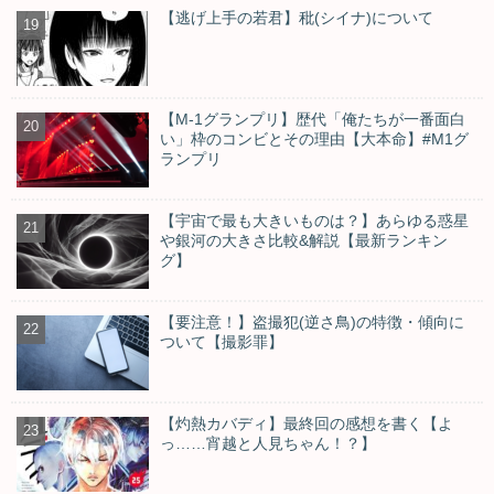
【逃げ上手の若君】秕(シイナ)について
【M-1グランプリ】歴代「俺たちが一番面白
い」枠のコンビとその理由【大本命】#M1グ
ランプリ
【宇宙で最も大きいものは？】あらゆる惑星
や銀河の大きさ比較&解説【最新ランキン
グ】
【要注意！】盗撮犯(逆さ鳥)の特徴・傾向に
ついて【撮影罪】
【灼熱カバディ】最終回の感想を書く【よ
っ……宵越と人見ちゃん！？】