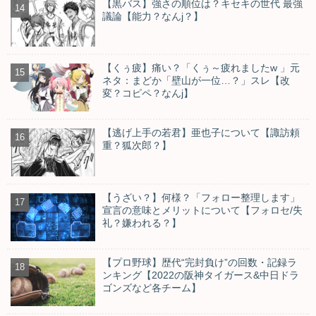
【黒バス】強さの順位は？キセキの世代 最強
議論【能力？なんj？】
【くぅ疲】痛い？「くぅ～疲れましたw 」元
ネタ：まどか「壁山が一位…？」スレ【改
変？コピペ？なんj】
【逃げ上手の若君】亜也子について【諏訪頼
重？狐次郎？】
【うざい？】何様？「フォロー整理します」
宣言の意味とメリットについて【フォロセ/失
礼？嫌われる？】
【プロ野球】歴代“完封負け”の回数・記録ラ
ンキング【2022の阪神タイガース&中日ドラ
ゴンズなど各チーム】