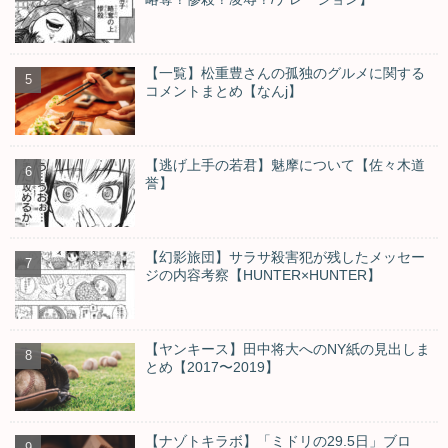
【一覧】松重豊さんの孤独のグルメに関する
コメントまとめ【なんj】
【逃げ上手の若君】魅摩について【佐々木道
誉】
【幻影旅団】サラサ殺害犯が残したメッセー
ジの内容考察【HUNTER×HUNTER】
【ヤンキース】田中将大へのNY紙の見出しま
とめ【2017〜2019】
【ナゾトキラボ】「ミドリの29.5日」ブロ