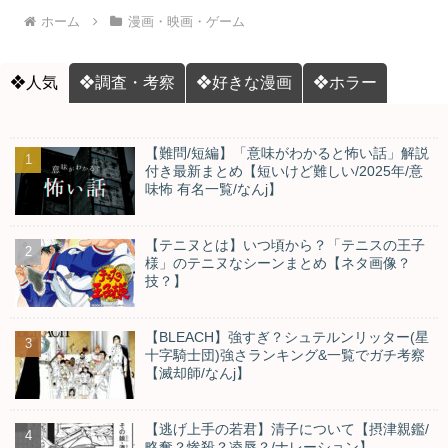
ホーム
漫画・映画・ゲーム
❖人気
❖調査・考察
❖好きな漫画
❖ホラー
【難問/短編】「意味がわかると怖い話」解説
付き最新まとめ【短いけど難しい/2025年/意
味怖 有名一覧/なんj】
【テニヌとは】いつ頃から？「テニスの王子
様」のテニヌなシーンまとめ【ネタ画像？
技？】
【BLEACH】強すぎ？シュテルンリッター(星
十字騎士団)強さランキング&一覧でガチ考察
【滅却師/なんj】
【逃げ上手の若君】清子について【摂津親鑑/
略奪？惨殺？凌辱？/ナレーション】