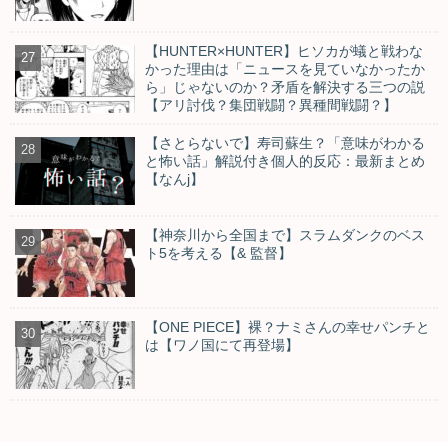
【HUNTER×HUNTER】ヒソカが蟻と戦わな
かった理由は「ニュースを見ていなかったか
ら」じゃないのか？矛盾を解決する三つの説
【アリ討伐？集団戦闘？異種間戦闘？】
【さとらないで】寿司蘇生？「意味がわかる
と怖い話」解説付き個人的反応：最新まとめ
【なんj】
【神奈川から全国まで】スラムダンクのベス
ト5を考える【& 監督】
【ONE PIECE】裸？ナミさんの幸せパンチと
は【ワノ国にて再登場】