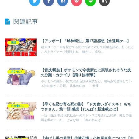
関連記事
【アッポー】「球神転生」第17話感想【永遠嶋ァ…】
感想
超スローボールを投げてる間に打者に対して距離を詰め、打ったと
ころをライナーで捕球する。 確かに、成功...
【音技/風技】ポケモンで今後新たに実装されそうな技
ポケモン
の分類・カテゴリ【踊り技/斬撃】
ポケモンの細かい技の分類 音技や風技など、現時点で登場してい
る技の細かい分類。 具体的には、 ・音技...
【早くも忍び寄る死の影】「ドカ食いダイスキ！ もち
ドカ食いダイスキ！ もちづきさん
づきさん」第一話 感想【わんぱく新連載とは】
一話：感想 私は現代社会へのストレスに曝された結果、癒しの漫
画を求めていた。 そんな時、「春のわんぱ...
【逃げ上手の若君】信濃守護・小笠原貞宗について【史