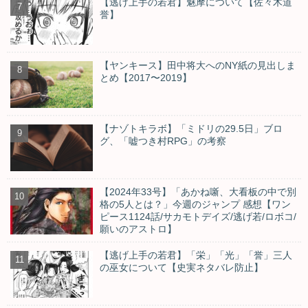
【逃げ上手の若君】魅摩について【佐々木道
誉】
【ヤンキース】田中将大へのNY紙の見出しま
とめ【2017〜2019】
【ナゾトキラボ】「ミドリの29.5日」ブロ
グ、「嘘つき村RPG」の考察
【2024年33号】「あかね噺、大看板の中で別
格の5人とは？」今週のジャンプ 感想【ワン
ピース1124話/サカモトデイズ/逃げ若/ロボコ/
願いのアストロ】
【逃げ上手の若君】「栄」「光」「誉」三人
の巫女について【史実ネタバレ防止】