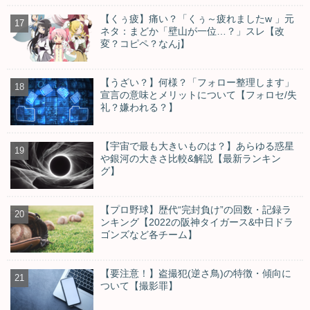
【くぅ疲】痛い？「くぅ～疲れましたw 」元
ネタ：まどか「壁山が一位…？」スレ【改
変？コピペ？なんj】
【うざい？】何様？「フォロー整理します」
宣言の意味とメリットについて【フォロセ/失
礼？嫌われる？】
【宇宙で最も大きいものは？】あらゆる惑星
や銀河の大きさ比較&解説【最新ランキン
グ】
【プロ野球】歴代“完封負け”の回数・記録ラ
ンキング【2022の阪神タイガース&中日ドラ
ゴンズなど各チーム】
【要注意！】盗撮犯(逆さ鳥)の特徴・傾向に
ついて【撮影罪】