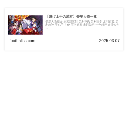
【逃げ上手の若君】登場人物一覧
登場人物紹介 赤沢新三郎 足利尊氏 足利直冬 足利直義 足
利義詮 亜也子 井伊 石塔範家 市河助房 一色頼行 犬甘知光
...
footballss.com
2025.03.07