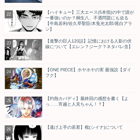
【ハイキュー】三大エース(5本指)の中で誰が
一番強いのか？桐生八、不遇問題にも迫る
【牛島若利/佐久早聖臣/木兎光太郎/尾白アラ
ン】
【進撃の巨人120話】記憶における人影の伏
線について【エレン？ジーク？ネタバレ含】
【ONE PIECE】ホヤホヤの実 最強説【ダイ
フク】
【灼熱カバディ】最終回の感想を書く【よ
っ……宵越と人見ちゃん！？】
【逃げ上手の若君】秕(シイナ)について