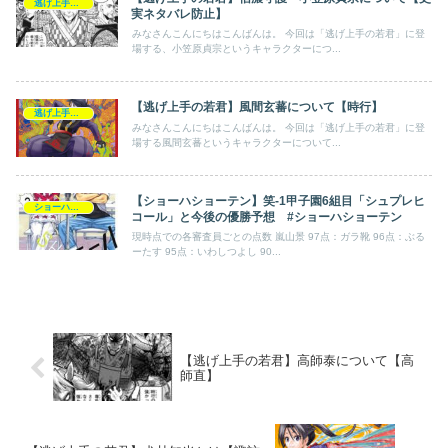
逃げ上手の若君
実ネタバレ防止】
みなさんこんにちはこんばんは。 今回は「逃げ上手の若君」に登
場する、小笠原貞宗というキャラクターにつ...
【逃げ上手の若君】風間玄蕃について【時行】
逃げ上手の若君
みなさんこんにちはこんばんは。 今回は「逃げ上手の若君」に登
場する風間玄蕃というキャラクターについて...
【ショーハショーテン】笑-1甲子園6組目「シュプレヒ
ショーハショーテン
コール」と今後の優勝予想 #ショーハショーテン
現時点での各審査員ごとの点数 嵐山景 97点：ガラ靴 96点：ぶる
ーたす 95点：いわしつよし 90...
【逃げ上手の若君】高師泰について【高
師直】