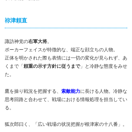
祢津頼直
諏訪神党の
右軍大将
。
ポーカーフェイスが特徴的な、端正な顔立ちの人物。
正体を明かされた際も表情には一切の変化が見られず、あ
くまで「
頼重の示す方針に従うまで
」と冷静な態度をみせ
た。
鷹を操り戦況を把握する、
索敵能力
に長ける人物。冷静な
思考回路と合わせて、戦場における情報処理を担当してい
る。
狐次郎曰く、「広い戦場の状況把握が根津家の十八番」。