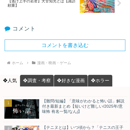
【逃げ上手の若君】犬甘知光とは【諏訪
頼重】
コメント
コメントを書き込む
ホーム
漫画・映画・ゲーム
❖人気
❖調査・考察
❖好きな漫画
❖ホラー
【難問/短編】「意味がわかると怖い話」解説
付き最新まとめ【短いけど難しい/2025年/意
味怖 有名一覧/なんj】
【テニヌとは】いつ頃から？「テニスの王子