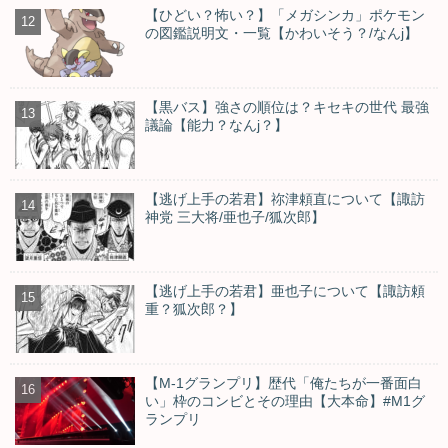
【ひどい？怖い？】「メガシンカ」ポケモン
の図鑑説明文・一覧【かわいそう？/なんj】
【黒バス】強さの順位は？キセキの世代 最強
議論【能力？なんj？】
【逃げ上手の若君】祢津頼直について【諏訪
神党 三大将/亜也子/狐次郎】
【逃げ上手の若君】亜也子について【諏訪頼
重？狐次郎？】
【M-1グランプリ】歴代「俺たちが一番面白
い」枠のコンビとその理由【大本命】#M1グ
ランプリ