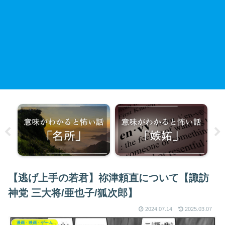
【逃げ上手の若君】祢津頼直について【諏訪
神党 三大将/亜也子/狐次郎】
2024.07.14
2025.03.07
漫画・映画・ゲーム