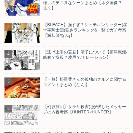
様」のテニヌなシーンまとめ【ネタ画像？
技？】
【BLEACH】強すぎ？シュテルンリッター(星
十字騎士団)強さランキング&一覧でガチ考察
【滅却師/なんj】
【逃げ上手の若君】清子について【摂津親鑑/
略奪？惨殺？凌辱？/ナレーション】
【一覧】松重豊さんの孤独のグルメに関する
コメントまとめ【なんj】
【幻影旅団】サラサ殺害犯が残したメッセー
ジの内容考察【HUNTER×HUNTER】