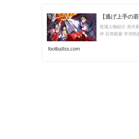
【逃げ上手の若
登場人物紹介 赤沢新
伊 石塔範家 市河助房
footballss.com