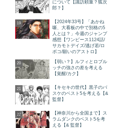
について【諏訪頼重？狐次
郎？】
【2024年33号】「あかね
噺、大看板の中で別格の5
人とは？」今週のジャンプ
感想【ワンピース1124話/
サカモトデイズ/逃げ若/ロ
ボコ/願いのアストロ】
【弱い？】ルフィとロブル
ッチの強さの差を考える
【覚醒/カク】
【キセキの世代】黒子のバ
スケのベスト5を考える【&
監督】
【神奈川から全国まで】ス
ラムダンクのベスト5を考
える【& 監督】