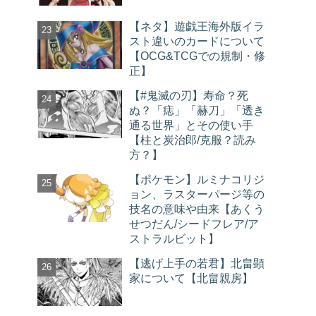
【ネタ】遊戯王海外版イラ
スト違いのカードについて
【OCG&TCGでの規制・修
正】
【#鬼滅の刃】寿命？死
ぬ？「痣」「赫刀」「透き
通る世界」とその使い手
【柱と炭治郎/克服？読み
方？】
【ポケモン】ルミナコリジ
ョン、ラスターパージ等の
技名の意味や由来【あくう
せつだん/シードフレア/ア
ストラルビット】
【逃げ上手の若君】北畠顕
家について【北畠親房】