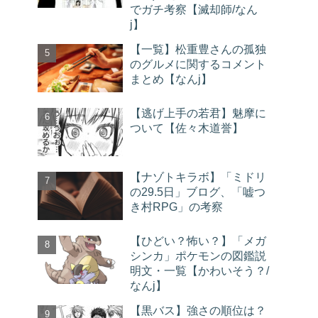
でガチ考察【滅却師/なん
j】
【一覧】松重豊さんの孤独
のグルメに関するコメント
まとめ【なんj】
【逃げ上手の若君】魅摩に
ついて【佐々木道誉】
【ナゾトキラボ】「ミドリ
の29.5日」ブログ、「嘘つ
き村RPG」の考察
【ひどい？怖い？】「メガ
シンカ」ポケモンの図鑑説
明文・一覧【かわいそう？/
なんj】
【黒バス】強さの順位は？