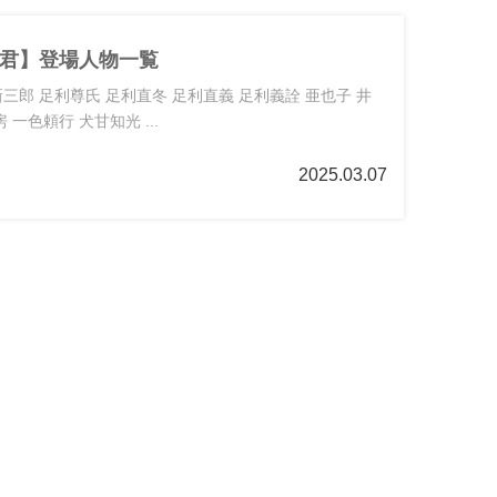
君】登場人物一覧
三郎 足利尊氏 足利直冬 足利直義 足利義詮 亜也子 井
 一色頼行 犬甘知光 ...
2025.03.07