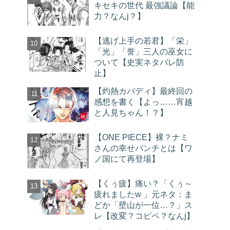
キセキの世代 最強議論【能
力？なんj？】
【逃げ上手の若君】「栄」
「光」「誉」三人の巫女に
ついて【史実ネタバレ防
止】
【灼熱カバディ】最終回の
感想を書く【よっ……宵越
と人見ちゃん！？】
【ONE PIECE】裸？ナミ
さんの幸せパンチとは【ワ
ノ国にて再登場】
【くぅ疲】痛い？「くぅ～
疲れましたw 」元ネタ：ま
どか「壁山が一位…？」ス
レ【改変？コピペ？なんj】