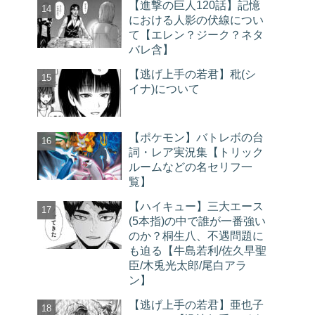
【進撃の巨人120話】記憶
における人影の伏線につい
て【エレン？ジーク？ネタ
バレ含】
【逃げ上手の若君】秕(シ
イナ)について
【ポケモン】バトレボの台
詞・レア実況集【トリック
ルームなどの名セリフ一
覧】
【ハイキュー】三大エース
(5本指)の中で誰が一番強い
のか？桐生八、不遇問題に
も迫る【牛島若利/佐久早聖
臣/木兎光太郎/尾白アラ
ン】
【逃げ上手の若君】亜也子