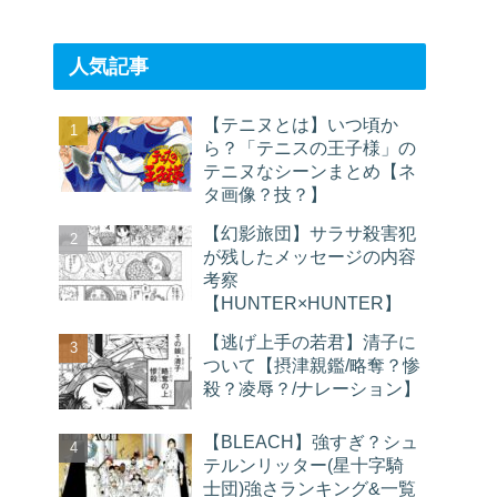
人気記事
【テニヌとは】いつ頃か
ら？「テニスの王子様」の
テニヌなシーンまとめ【ネ
タ画像？技？】
【幻影旅団】サラサ殺害犯
が残したメッセージの内容
考察
【HUNTER×HUNTER】
【逃げ上手の若君】清子に
ついて【摂津親鑑/略奪？惨
殺？凌辱？/ナレーション】
【BLEACH】強すぎ？シュ
テルンリッター(星十字騎
士団)強さランキング&一覧