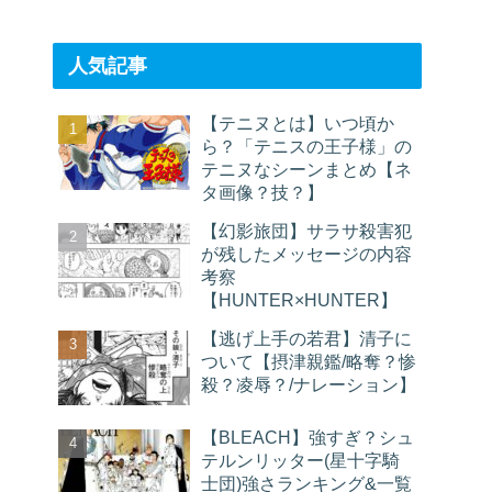
人気記事
【テニヌとは】いつ頃か
ら？「テニスの王子様」の
テニヌなシーンまとめ【ネ
タ画像？技？】
【幻影旅団】サラサ殺害犯
が残したメッセージの内容
考察
【HUNTER×HUNTER】
【逃げ上手の若君】清子に
ついて【摂津親鑑/略奪？惨
殺？凌辱？/ナレーション】
【BLEACH】強すぎ？シュ
テルンリッター(星十字騎
士団)強さランキング&一覧