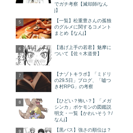
でガチ考察【滅却師/なん
j】
【一覧】松重豊さんの孤独
のグルメに関するコメント
まとめ【なんj】
【逃げ上手の若君】魅摩に
ついて【佐々木道誉】
【ナゾトキラボ】「ミドリ
の29.5日」ブログ、「嘘つ
き村RPG」の考察
【ひどい？怖い？】「メガ
シンカ」ポケモンの図鑑説
明文・一覧【かわいそう？/
なんj】
【黒バス】強さの順位は？