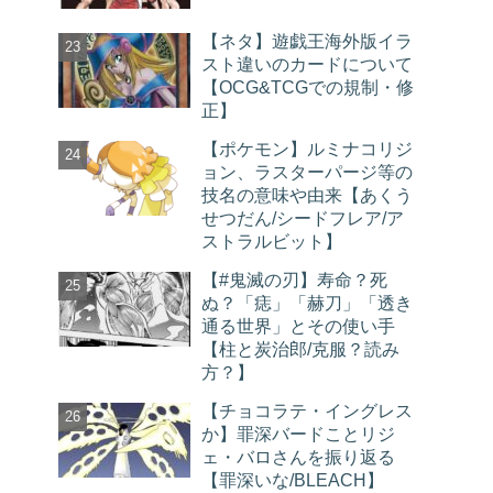
【ネタ】遊戯王海外版イラ
スト違いのカードについて
【OCG&TCGでの規制・修
正】
【ポケモン】ルミナコリジ
ョン、ラスターパージ等の
技名の意味や由来【あくう
せつだん/シードフレア/ア
ストラルビット】
【#鬼滅の刃】寿命？死
ぬ？「痣」「赫刀」「透き
通る世界」とその使い手
【柱と炭治郎/克服？読み
方？】
【チョコラテ・イングレス
か】罪深バードことリジ
ェ・バロさんを振り返る
【罪深いな/BLEACH】