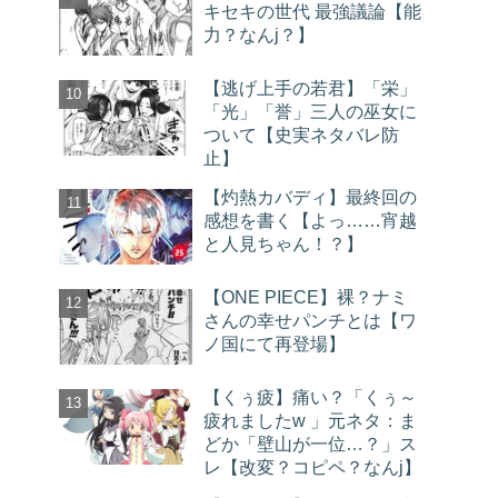
キセキの世代 最強議論【能
力？なんj？】
【逃げ上手の若君】「栄」
「光」「誉」三人の巫女に
ついて【史実ネタバレ防
止】
【灼熱カバディ】最終回の
感想を書く【よっ……宵越
と人見ちゃん！？】
【ONE PIECE】裸？ナミ
さんの幸せパンチとは【ワ
ノ国にて再登場】
【くぅ疲】痛い？「くぅ～
疲れましたw 」元ネタ：ま
どか「壁山が一位…？」ス
レ【改変？コピペ？なんj】