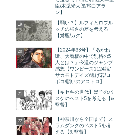
臣/木兎光太郎/尾白アラ
ン】
【弱い？】ルフィとロブル
ッチの強さの差を考える
【覚醒/カク】
【2024年33号】「あかね
噺、大看板の中で別格の5
人とは？」今週のジャンプ
感想【ワンピース1124話/
サカモトデイズ/逃げ若/ロ
ボコ/願いのアストロ】
【キセキの世代】黒子のバ
スケのベスト5を考える【&
監督】
【神奈川から全国まで】ス
ラムダンクのベスト5を考
える【& 監督】