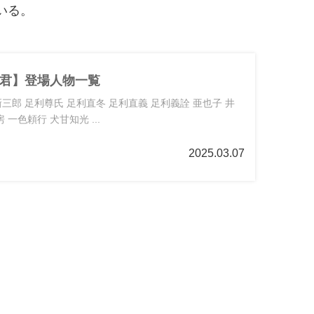
いる。
君】登場人物一覧
三郎 足利尊氏 足利直冬 足利直義 足利義詮 亜也子 井
 一色頼行 犬甘知光 ...
2025.03.07