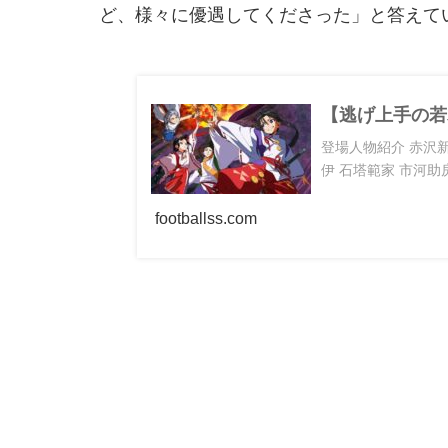
ど、様々に優遇してくださった」と答えて
【逃げ上手の若
登場人物紹介 赤沢新
伊 石塔範家 市河助房
footballss.com