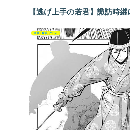
【逃げ上手の若君】諏訪時継
漫画・映画・ゲーム