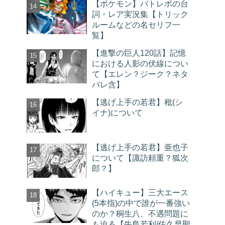
【ポケモン】バトレボの台
詞・レア実況集【トリック
ルームなどの名セリフ一
覧】
【進撃の巨人120話】記憶
における人影の伏線につい
て【エレン？ジーク？ネタ
バレ含】
【逃げ上手の若君】秕(シ
イナ)について
【逃げ上手の若君】亜也子
について【諏訪頼重？狐次
郎？】
【ハイキュー】三大エース
(5本指)の中で誰が一番強い
のか？桐生八、不遇問題に
も迫る【牛島若利/佐久早聖