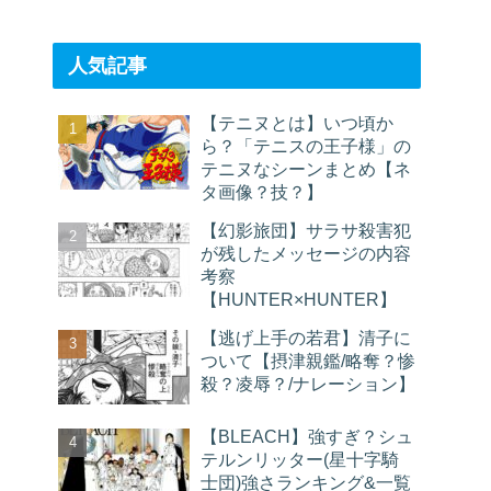
人気記事
【テニヌとは】いつ頃か
ら？「テニスの王子様」の
テニヌなシーンまとめ【ネ
タ画像？技？】
【幻影旅団】サラサ殺害犯
が残したメッセージの内容
考察
【HUNTER×HUNTER】
【逃げ上手の若君】清子に
ついて【摂津親鑑/略奪？惨
殺？凌辱？/ナレーション】
【BLEACH】強すぎ？シュ
テルンリッター(星十字騎
士団)強さランキング&一覧