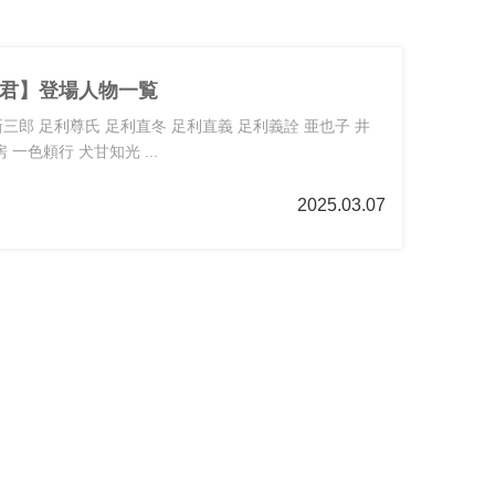
君】登場人物一覧
三郎 足利尊氏 足利直冬 足利直義 足利義詮 亜也子 井
 一色頼行 犬甘知光 ...
2025.03.07