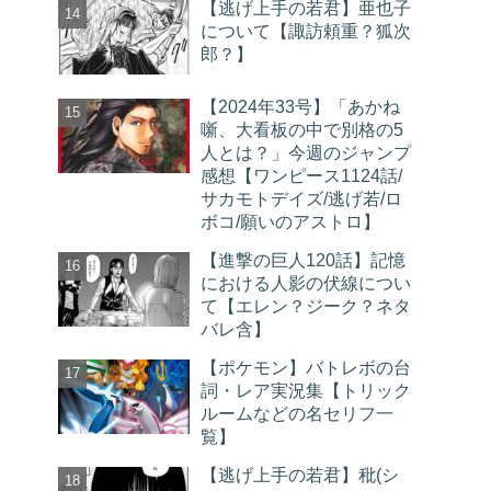
【逃げ上手の若君】亜也子
について【諏訪頼重？狐次
郎？】
【2024年33号】「あかね
噺、大看板の中で別格の5
人とは？」今週のジャンプ
感想【ワンピース1124話/
サカモトデイズ/逃げ若/ロ
ボコ/願いのアストロ】
【進撃の巨人120話】記憶
における人影の伏線につい
て【エレン？ジーク？ネタ
バレ含】
【ポケモン】バトレボの台
詞・レア実況集【トリック
ルームなどの名セリフ一
覧】
【逃げ上手の若君】秕(シ