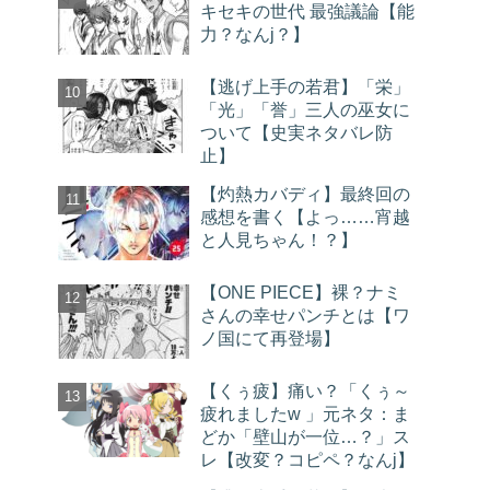
キセキの世代 最強議論【能
力？なんj？】
【逃げ上手の若君】「栄」
「光」「誉」三人の巫女に
ついて【史実ネタバレ防
止】
【灼熱カバディ】最終回の
感想を書く【よっ……宵越
と人見ちゃん！？】
【ONE PIECE】裸？ナミ
さんの幸せパンチとは【ワ
ノ国にて再登場】
【くぅ疲】痛い？「くぅ～
疲れましたw 」元ネタ：ま
どか「壁山が一位…？」ス
レ【改変？コピペ？なんj】