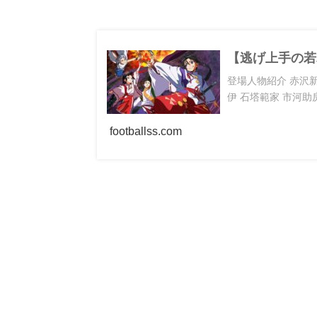
【逃げ上手の若
登場人物紹介 赤沢新
伊 石塔範家 市河助房
footballss.com