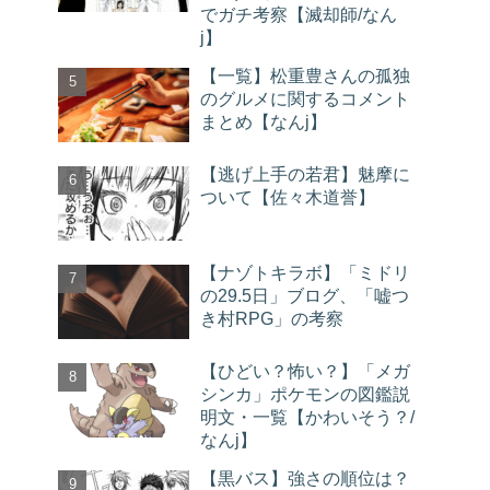
でガチ考察【滅却師/なん
j】
【一覧】松重豊さんの孤独
のグルメに関するコメント
まとめ【なんj】
【逃げ上手の若君】魅摩に
ついて【佐々木道誉】
【ナゾトキラボ】「ミドリ
の29.5日」ブログ、「嘘つ
き村RPG」の考察
【ひどい？怖い？】「メガ
シンカ」ポケモンの図鑑説
明文・一覧【かわいそう？/
なんj】
【黒バス】強さの順位は？