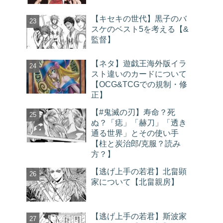
【キセキの世代】黒子のバ
スケのベスト5を考える【&
監督】
【ネタ】遊戯王海外版イラ
スト違いのカードについて
【OCG&TCGでの規制・修
正】
【#鬼滅の刃】寿命？死
ぬ？「痣」「赫刀」「透き
通る世界」とその使い手
【柱と炭治郎/克服？読み
方？】
【逃げ上手の若君】北畠顕
家について【北畠親房】
【逃げ上手の若君】斯波家