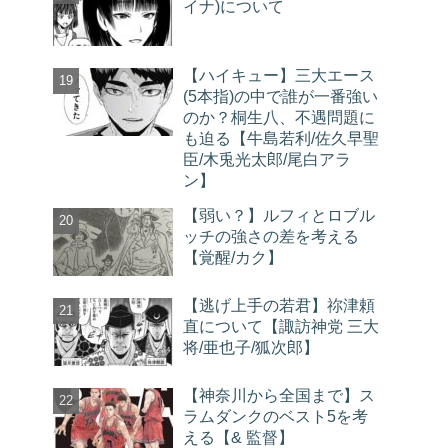
イナ)について
【ハイキュー】三大エース
(5本指)の中で誰が一番強い
のか？桐生八、不遇問題に
も迫る【牛島若利/佐久早聖
臣/木兎光太郎/尾白アラ
ン】
【弱い？】ルフィとロブル
ッチの強さの差を考える
【覚醒/カク】
【逃げ上手の若君】祢津頼
直について【諏訪神党 三大
将/亜也子/狐次郎】
【神奈川から全国まで】ス
ラムダンクのベスト5を考
える【& 監督】