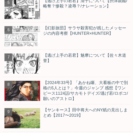
【逃げ上手の若君】清子について【摂津親鑑/
略奪？惨殺？凌辱？/ナレーション】
【幻影旅団】サラサ殺害犯が残したメッセー
ジの内容考察【HUNTER×HUNTER】
【逃げ上手の若君】魅摩について【佐々木道
誉】
【2024年33号】「あかね噺、大看板の中で別
格の5人とは？」今週のジャンプ 感想【ワン
ピース1124話/サカモトデイズ/逃げ若/ロボコ/
願いのアストロ】
【ヤンキース】田中将大へのNY紙の見出しま
とめ【2017〜2019】