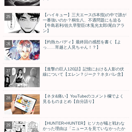
【ハイキュー】三大エース(5本指)の中で誰が
一番強いのか？桐生八、不遇問題にも迫る
【牛島若利/佐久早聖臣/木兎光太郎/尾白アラ
ン】
【灼熱カバディ】最終回の感想を書く【よ
っ……宵越と人見ちゃん！？】
【進撃の巨人120話】記憶における人影の伏
線について【エレン？ジーク？ネタバレ含】
【ネタ&痛い】YouTubeのコメント欄でよく
見るものまとめ【自分語り】
【HUNTER×HUNTER】ヒソカが蟻と戦わな
かった理由は「ニュースを見ていなかったか