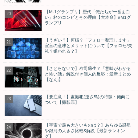
【M-1グランプリ】歴代「俺たちが一番面白
い」枠のコンビとその理由【大本命】#M1グ
ランプリ
【うざい？】何様？「フォロー整理します」
宣言の意味とメリットについて【フォロセ/失
礼？嫌われる？】
【さとらないで】寿司蘇生？「意味がわかる
と怖い話」解説付き個人的反応：最新まとめ
【なんj】
【要注意！】盗撮犯(逆さ鳥)の特徴・傾向に
ついて【撮影罪】
【宇宙で最も大きいものは？】あらゆる惑星
や銀河の大きさ比較&解説【最新ランキン
グ】