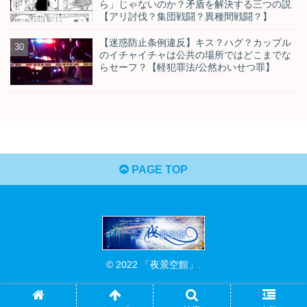
ら」じゃないのか？矛盾を解決する三つの説
【アリ討伐？集団戦闘？異種間戦闘？】
【迷惑防止条例違反】キス？ハグ？カップル
のイチャイチャは公共の場所ではどこまでな
らセーフ？【軽犯罪法/公然わいせつ罪】
PAGE TOP
© 2022 「夜景空館」.