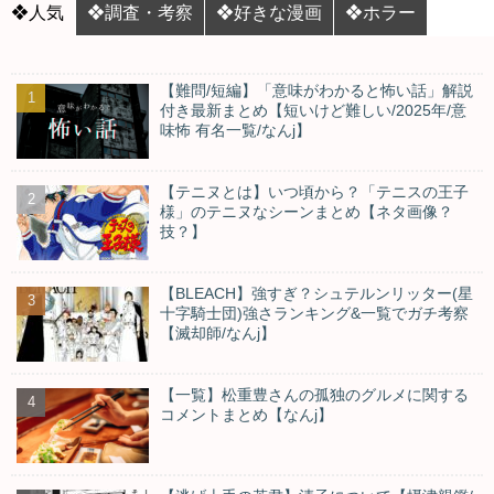
❖人気
❖調査・考察
❖好きな漫画
❖ホラー
【難問/短編】「意味がわかると怖い話」解説
付き最新まとめ【短いけど難しい/2025年/意
味怖 有名一覧/なんj】
【テニヌとは】いつ頃から？「テニスの王子
様」のテニヌなシーンまとめ【ネタ画像？
技？】
【BLEACH】強すぎ？シュテルンリッター(星
十字騎士団)強さランキング&一覧でガチ考察
【滅却師/なんj】
【一覧】松重豊さんの孤独のグルメに関する
コメントまとめ【なんj】