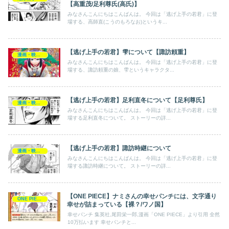
【高重茂/足利尊氏(高氏)】
みなさんこんにちはこんばんは。 今回は「逃げ上手の若君」に登
場する、高師直(こうのもろなお)というキ...
【逃げ上手の若君】雫について【諏訪頼重】
漫画・映画・ゲーム
みなさんこんにちはこんばんは。 今回は「逃げ上手の若君」に登
場する、諏訪頼重の娘、雫というキャラクタ...
【逃げ上手の若君】足利直冬について【足利尊氏】
漫画・映画・ゲーム
みなさんこんにちはこんばんは。 今回は「逃げ上手の若君」に登
場する足利直冬について。 ストーリーの詳...
【逃げ上手の若君】諏訪時継について
漫画・映画・ゲーム
みなさんこんにちはこんばんは。 今回は「逃げ上手の若君」に登
場する諏訪時継について。 ストーリーの詳...
【ONE PIECE】ナミさんの幸せパンチには、文字通り
ONE PIECE
幸せが詰まっている【裸？/ワノ国】
幸せパンチ 集英社,尾田栄一郎,漫画「ONE PIECE」より引用 全然
10万払います 幸せパンチと...