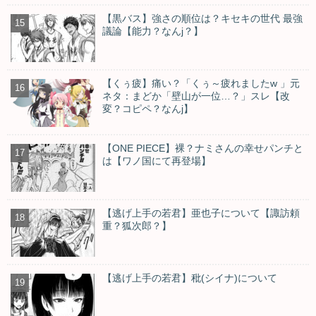
【黒バス】強さの順位は？キセキの世代 最強
議論【能力？なんj？】
【くぅ疲】痛い？「くぅ～疲れましたw 」元
ネタ：まどか「壁山が一位…？」スレ【改
変？コピペ？なんj】
【ONE PIECE】裸？ナミさんの幸せパンチと
は【ワノ国にて再登場】
【逃げ上手の若君】亜也子について【諏訪頼
重？狐次郎？】
【逃げ上手の若君】秕(シイナ)について