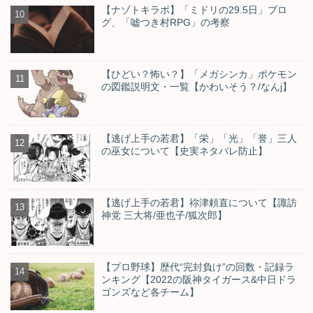
【ナゾトキラボ】「ミドリの29.5日」ブロ
グ、「嘘つき村RPG」の考察
【ひどい？怖い？】「メガシンカ」ポケモン
の図鑑説明文・一覧【かわいそう？/なんj】
【逃げ上手の若君】「栄」「光」「誉」三人
の巫女について【史実ネタバレ防止】
【逃げ上手の若君】祢津頼直について【諏訪
神党 三大将/亜也子/狐次郎】
【プロ野球】歴代“完封負け”の回数・記録ラ
ンキング【2022の阪神タイガース&中日ドラ
ゴンズなど各チーム】