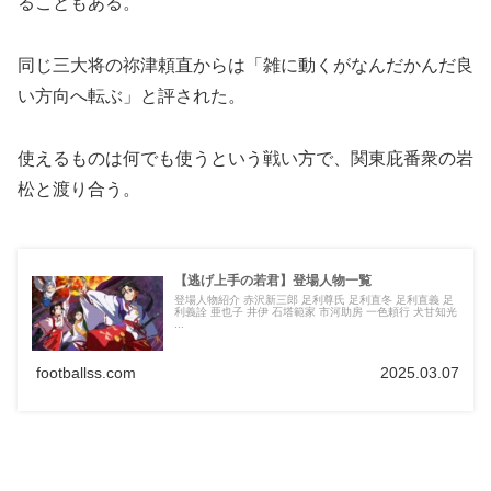
ることもある。
同じ三大将の祢津頼直からは「雑に動くがなんだかんだ良
い方向へ転ぶ」と評された。
使えるものは何でも使うという戦い方で、関東庇番衆の岩
松と渡り合う。
【逃げ上手の若君】登場人物一覧
登場人物紹介 赤沢新三郎 足利尊氏 足利直冬 足利直義 足
利義詮 亜也子 井伊 石塔範家 市河助房 一色頼行 犬甘知光
...
footballss.com
2025.03.07