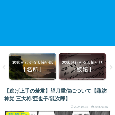
【逃げ上手の若君】望月重信について【諏訪
神党 三大将/亜也子/狐次郎】
2024.07.15
2025.03.07
漫画・映画・ゲーム