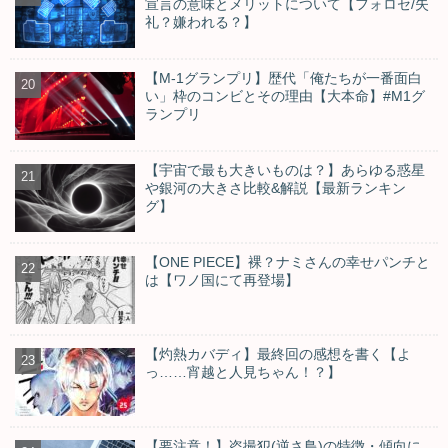
宣言の意味とメリットについて【フォロセ/失
礼？嫌われる？】
【M-1グランプリ】歴代「俺たちが一番面白
い」枠のコンビとその理由【大本命】#M1グ
ランプリ
【宇宙で最も大きいものは？】あらゆる惑星
や銀河の大きさ比較&解説【最新ランキン
グ】
【ONE PIECE】裸？ナミさんの幸せパンチと
は【ワノ国にて再登場】
【灼熱カバディ】最終回の感想を書く【よ
っ……宵越と人見ちゃん！？】
【要注意！】盗撮犯(逆さ鳥)の特徴・傾向に