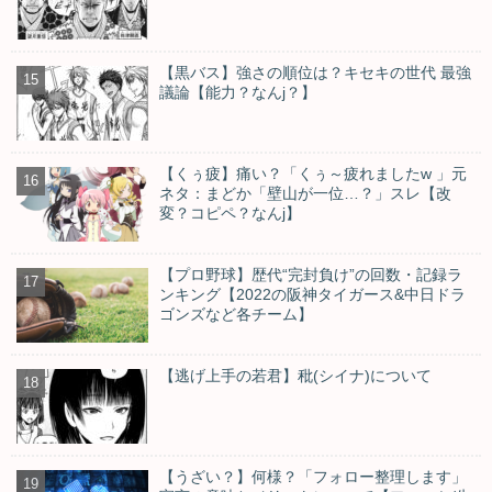
【黒バス】強さの順位は？キセキの世代 最強
議論【能力？なんj？】
【くぅ疲】痛い？「くぅ～疲れましたw 」元
ネタ：まどか「壁山が一位…？」スレ【改
変？コピペ？なんj】
【プロ野球】歴代“完封負け”の回数・記録ラ
ンキング【2022の阪神タイガース&中日ドラ
ゴンズなど各チーム】
【逃げ上手の若君】秕(シイナ)について
【うざい？】何様？「フォロー整理します」