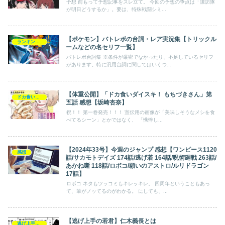
予想 前もって予想記事をスレ立て。 今回の予想の争点は「諏訪隊
が明日どうするか」。要は、特殊戦闘シミ...
【ポケモン】バトレボの台詞・レア実況集【トリックル
ランキング・一覧
ームなどの名セリフ一覧】
バトレボ台詞集 ※条件が厳密でなかったり、不足しているセリフ
があります。特に汎用台詞に関してはいくつ...
【体重公開】「ドカ食いダイスキ！ もちづきさん」第
ドカ食いダイスキ！ もちづきさん
五話 感想【坂崎杏奈】
祝！！ 第一巻発売！！！ 宣伝用の画像が「美味しそうなメシを食
べてるシーン」とかではなく、 「憔悴し...
【2024年33号】今週のジャンプ 感想【ワンピース1120
感想
話/サカモトデイズ 174話/逃げ若 164話/呪術廻戦 263話/
あかね噺 118話/ロボコ/願いのアストロ/ルリドラゴン
17話】
ロボコ ネタもツッコミもキレッキレ。 四周年ということもあっ
て、筆がノッてるのがわかる。 にしても、...
【逃げ上手の若君】仁木義長とは
逃げ上手の若君