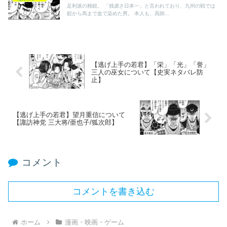
足利派の精鋭。 「残虐さ日本一」と言われており、九州の戦では
鎧から馬まで血で染めた男。 本人も、高師...
【逃げ上手の若君】「栄」「光」「誉」
三人の巫女について【史実ネタバレ防
止】
【逃げ上手の若君】望月重信について
【諏訪神党 三大将/亜也子/狐次郎】
コメント
コメントを書き込む
ホーム
漫画・映画・ゲーム