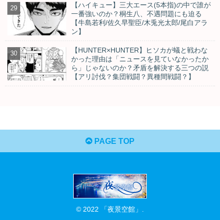
【ハイキュー】三大エース(5本指)の中で誰が
一番強いのか？桐生八、不遇問題にも迫る
【牛島若利/佐久早聖臣/木兎光太郎/尾白アラ
ン】
【HUNTER×HUNTER】ヒソカが蟻と戦わな
かった理由は「ニュースを見ていなかったか
ら」じゃないのか？矛盾を解決する三つの説
【アリ討伐？集団戦闘？異種間戦闘？】
PAGE TOP
© 2022 「夜景空館」.