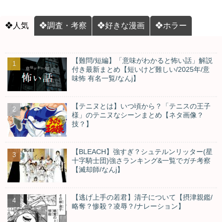
❖人気
❖調査・考察
❖好きな漫画
❖ホラー
【難問/短編】「意味がわかると怖い話」解説
付き最新まとめ【短いけど難しい/2025年/意
味怖 有名一覧/なんj】
【テニヌとは】いつ頃から？「テニスの王子
様」のテニヌなシーンまとめ【ネタ画像？
技？】
【BLEACH】強すぎ？シュテルンリッター(星
十字騎士団)強さランキング&一覧でガチ考察
【滅却師/なんj】
【逃げ上手の若君】清子について【摂津親鑑/
略奪？惨殺？凌辱？/ナレーション】