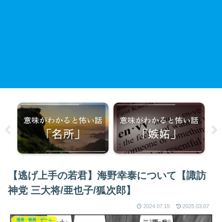
【逃げ上手の若君】海野幸泰について【諏訪
神党 三大将/亜也子/狐次郎】
2024.07.15
2025.03.07
漫画・映画・ゲーム