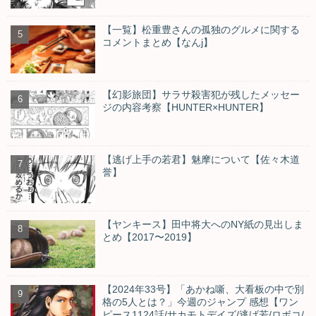
【一覧】松重豊さんの孤独のグルメに関する
コメントまとめ【なんj】
【幻影旅団】サラサ殺害犯が残したメッセー
ジの内容考察【HUNTER×HUNTER】
【逃げ上手の若君】魅摩について【佐々木道
誉】
【ヤンキース】田中将大へのNY紙の見出しま
とめ【2017〜2019】
【2024年33号】「あかね噺、大看板の中で別
格の5人とは？」今週のジャンプ 感想【ワン
ピース1124話/サカモトデイズ/逃げ若/ロボコ/