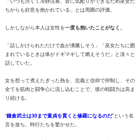
「いつも渋くて冷静沈着、皆に気配りができるため巫女た
ちからも好意を抱かれている」とは周囲の評価。
しかしながら本人は女性を
一度も抱いたことがなく、
「話しかけられただけで血が沸騰しそう」「巫女たちに囲
まれているときは体がドギマギして燃えそうだ」と淡々と
話していた。
女を想って煮えたぎった熱を、忠義と信仰で抑制し、その
全てを筋肉と闘争心に流し込むことで、彼の戦闘力は高ま
り続ける。
“
鎌倉武士は30まで童貞を貫くと修羅になるのだ
”という名
言を放ち、時行たちを驚かせた。