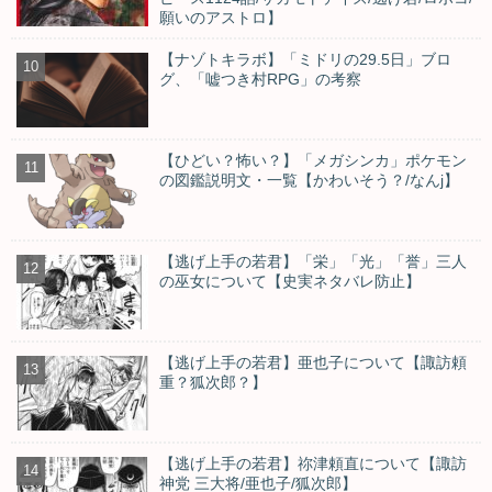
願いのアストロ】
【ナゾトキラボ】「ミドリの29.5日」ブロ
グ、「嘘つき村RPG」の考察
【ひどい？怖い？】「メガシンカ」ポケモン
の図鑑説明文・一覧【かわいそう？/なんj】
【逃げ上手の若君】「栄」「光」「誉」三人
の巫女について【史実ネタバレ防止】
【逃げ上手の若君】亜也子について【諏訪頼
重？狐次郎？】
【逃げ上手の若君】祢津頼直について【諏訪
神党 三大将/亜也子/狐次郎】