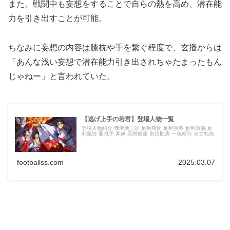
また、戦闘中も妄想をすることで自らの熱を高め、潜在能
力を引き出すことが可能。
ちなみに妄想の内容は膝枕や手を繋ぐ程度で、玄播からは
「あんな浅い妄想で潜在能力引き出されちゃたまったもん
じゃねー」と言われていた。
【逃げ上手の若君】登場人物一覧
登場人物紹介 赤沢新三郎 足利尊氏 足利直冬 足利直義 足
利義詮 亜也子 井伊 石塔範家 市河助房 一色頼行 犬甘知光
...
footballss.com
2025.03.07