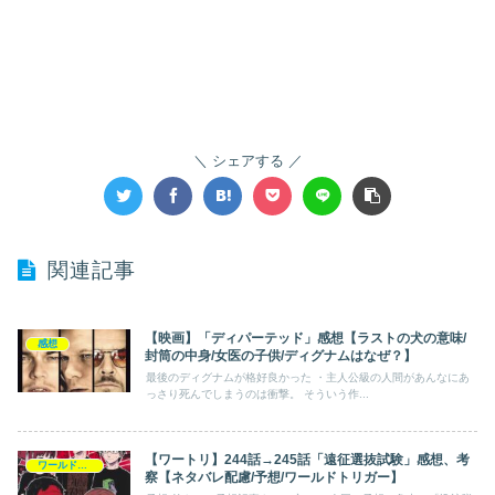
シェアする
関連記事
【映画】「ディパーテッド」感想【ラストの犬の意味/
感想
封筒の中身/女医の子供/ディグナムはなぜ？】
最後のディグナムが格好良かった ・主人公級の人間があんなにあ
っさり死んでしまうのは衝撃。 そういう作...
【ワートリ】244話→245話「遠征選抜試験」感想、考
ワールドトリガー
察【ネタバレ配慮/予想/ワールドトリガー】