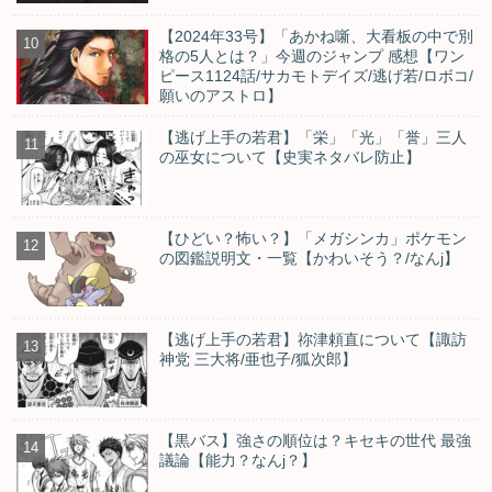
【2024年33号】「あかね噺、大看板の中で別
格の5人とは？」今週のジャンプ 感想【ワン
ピース1124話/サカモトデイズ/逃げ若/ロボコ/
願いのアストロ】
【逃げ上手の若君】「栄」「光」「誉」三人
の巫女について【史実ネタバレ防止】
【ひどい？怖い？】「メガシンカ」ポケモン
の図鑑説明文・一覧【かわいそう？/なんj】
【逃げ上手の若君】祢津頼直について【諏訪
神党 三大将/亜也子/狐次郎】
【黒バス】強さの順位は？キセキの世代 最強
議論【能力？なんj？】