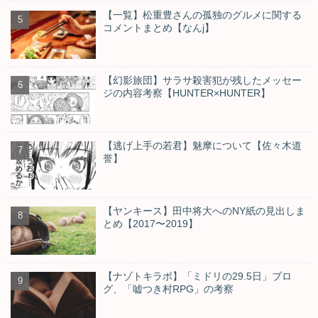
【一覧】松重豊さんの孤独のグルメに関する
コメントまとめ【なんj】
【幻影旅団】サラサ殺害犯が残したメッセー
ジの内容考察【HUNTER×HUNTER】
【逃げ上手の若君】魅摩について【佐々木道
誉】
【ヤンキース】田中将大へのNY紙の見出しま
とめ【2017〜2019】
【ナゾトキラボ】「ミドリの29.5日」ブロ
グ、「嘘つき村RPG」の考察