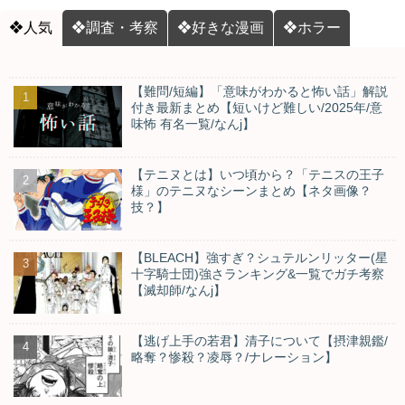
❖人気
❖調査・考察
❖好きな漫画
❖ホラー
【難問/短編】「意味がわかると怖い話」解説
付き最新まとめ【短いけど難しい/2025年/意
味怖 有名一覧/なんj】
【テニヌとは】いつ頃から？「テニスの王子
様」のテニヌなシーンまとめ【ネタ画像？
技？】
【BLEACH】強すぎ？シュテルンリッター(星
十字騎士団)強さランキング&一覧でガチ考察
【滅却師/なんj】
【逃げ上手の若君】清子について【摂津親鑑/
略奪？惨殺？凌辱？/ナレーション】