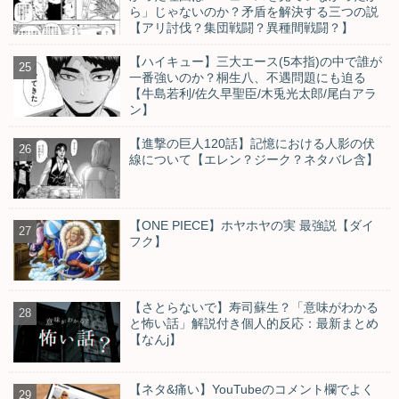
ら」じゃないのか？矛盾を解決する三つの説
【アリ討伐？集団戦闘？異種間戦闘？】
【ハイキュー】三大エース(5本指)の中で誰が
一番強いのか？桐生八、不遇問題にも迫る
【牛島若利/佐久早聖臣/木兎光太郎/尾白アラ
ン】
【進撃の巨人120話】記憶における人影の伏
線について【エレン？ジーク？ネタバレ含】
【ONE PIECE】ホヤホヤの実 最強説【ダイ
フク】
【さとらないで】寿司蘇生？「意味がわかる
と怖い話」解説付き個人的反応：最新まとめ
【なんj】
【ネタ&痛い】YouTubeのコメント欄でよく