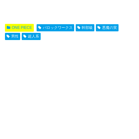
ONE PIECE
バロックワークス
幹部級
悪魔の実
男性
超人系