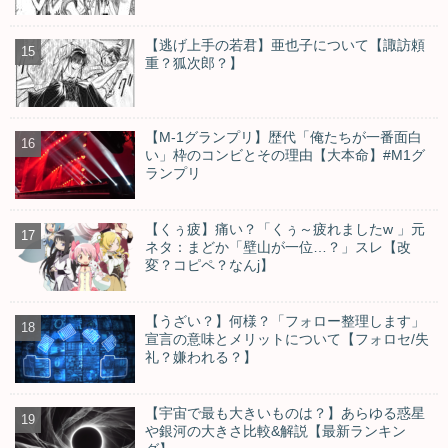
【逃げ上手の若君】亜也子について【諏訪頼
重？狐次郎？】
【M-1グランプリ】歴代「俺たちが一番面白
い」枠のコンビとその理由【大本命】#M1グ
ランプリ
【くぅ疲】痛い？「くぅ～疲れましたw 」元
ネタ：まどか「壁山が一位…？」スレ【改
変？コピペ？なんj】
【うざい？】何様？「フォロー整理します」
宣言の意味とメリットについて【フォロセ/失
礼？嫌われる？】
【宇宙で最も大きいものは？】あらゆる惑星
や銀河の大きさ比較&解説【最新ランキン