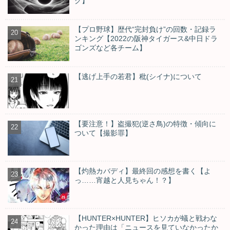
グ】
【プロ野球】歴代“完封負け”の回数・記録ラ
ンキング【2022の阪神タイガース&中日ドラ
ゴンズなど各チーム】
【逃げ上手の若君】秕(シイナ)について
【要注意！】盗撮犯(逆さ鳥)の特徴・傾向に
ついて【撮影罪】
【灼熱カバディ】最終回の感想を書く【よ
っ……宵越と人見ちゃん！？】
【HUNTER×HUNTER】ヒソカが蟻と戦わな
かった理由は「ニュースを見ていなかったか