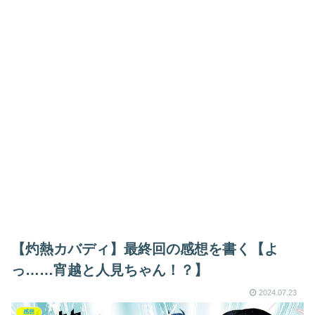
【灼熱カバディ】最終回の感想を書く【よ
っ……宵越と人見ちゃん！？】
2024.07.23
感想