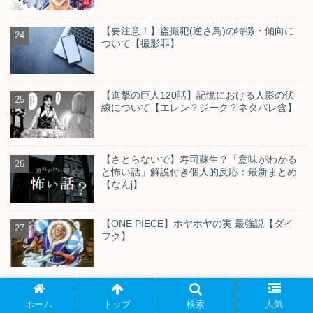
【要注意！】盗撮犯(逆さ鳥)の特徴・傾向に
ついて【撮影罪】
【進撃の巨人120話】記憶における人影の伏
線について【エレン？ジーク？ネタバレ含】
【さとらないで】寿司蘇生？「意味がわかる
と怖い話」解説付き個人的反応：最新まとめ
【なんj】
【ONE PIECE】ホヤホヤの実 最強説【ダイ
フク】
【ネタ&痛い】YouTubeのコメント欄でよく
見るものまとめ【自分語り】
ホーム
トップ
検索
人気