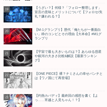
【うざい？】何様？「フォロー整理します」
宣言の意味とメリットについて【フォロセ/失
礼？嫌われる？】
【M-1グランプリ】歴代「俺たちが一番面白
い」枠のコンビとその理由【大本命】#M1グ
ランプリ
【宇宙で最も大きいものは？】あらゆる惑星
や銀河の大きさ比較&解説【最新ランキン
グ】
【ONE PIECE】裸？ナミさんの幸せパンチと
は【ワノ国にて再登場】
【灼熱カバディ】最終回の感想を書く【よ
っ……宵越と人見ちゃん！？】