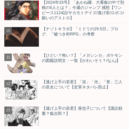
【2024年33号】「あかね噺、大看板の中で別
格の5人とは？」今週のジャンプ 感想【ワン
ピース1124話/サカモトデイズ/逃げ若/ロボコ/
願いのアストロ】
【ナゾトキラボ】「ミドリの29.5日」ブロ
グ、「嘘つき村RPG」の考察
【ひどい？怖い？】「メガシンカ」ポケモン
の図鑑説明文・一覧【かわいそう？/なんj】
【逃げ上手の若君】「栄」「光」「誉」三人
の巫女について【史実ネタバレ防止】
【逃げ上手の若君】亜也子について【諏訪頼
重？狐次郎？】