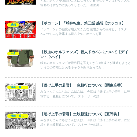
イムホテップが面白いことになっている 槍のシーンはシリアスな
場面のはずなのに笑ってしまった。 画面外...
【ポコーン】「球神転生」第三話 感想【ホッコリ】
感想
『ポコーン』の頻度が増えてきたな 前世からの因縁と、ミスター
への憎しみを吐露する能占克矢。ボールを五...
【鉄血のオルフェンズ】殺人ドカベンについて【デイ
ネタ
ン・ウハイ】
鉄血のオルフェンズが最終回を迎えてから1年以上が経過しようと
いうこの時期にとあるキャラを振り返ってみ...
【逃げ上手の若君】一色頼行について【関東庇番】
漫画・映画・ゲーム
みなさんこんにちはこんばんは。 今回は「逃げ上手の若君」に登
場する一色頼行について。 ストーリーの詳...
【逃げ上手の若君】土岐頼遠について【五郎坊】
漫画・映画・ゲーム
みなさんこんにちはこんばんは。 今回は「逃げ上手の若君」に登
場する土岐頼遠について。 ストーリーの詳...