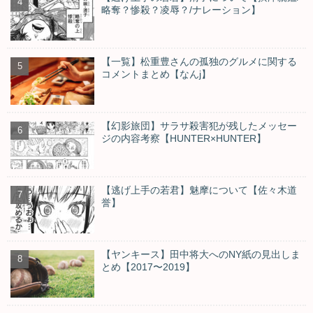
略奪？惨殺？凌辱？/ナレーション】
【一覧】松重豊さんの孤独のグルメに関する
コメントまとめ【なんj】
【幻影旅団】サラサ殺害犯が残したメッセー
ジの内容考察【HUNTER×HUNTER】
【逃げ上手の若君】魅摩について【佐々木道
誉】
【ヤンキース】田中将大へのNY紙の見出しま
とめ【2017〜2019】