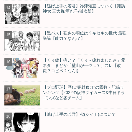
【逃げ上手の若君】祢津頼直について【諏訪
神党 三大将/亜也子/狐次郎】
【黒バス】強さの順位は？キセキの世代 最強
議論【能力？なんj？】
【くぅ疲】痛い？「くぅ～疲れましたw 」元
ネタ：まどか「壁山が一位…？」スレ【改
変？コピペ？なんj】
【プロ野球】歴代“完封負け”の回数・記録ラ
ンキング【2022の阪神タイガース&中日ドラ
ゴンズなど各チーム】
【逃げ上手の若君】秕(シイナ)について