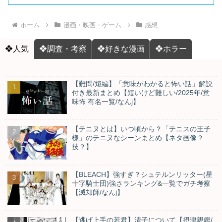
ホーム
漫画・映画・ゲーム
感想
❖人気
❖調査・考察
❖好きな漫画
❖ホラー
【難問/短編】「意味がわかると怖い話」解説
付き最新まとめ【短いけど難しい/2025年/意
味怖 有名一覧/なんj】
【テニヌとは】いつ頃から？「テニスの王子
様」のテニヌなシーンまとめ【ネタ画像？
技？】
【BLEACH】強すぎ？シュテルンリッター(星
十字騎士団)強さランキング&一覧でガチ考察
【滅却師/なんj】
【逃げ上手の若君】清子について【摂津親鑑/