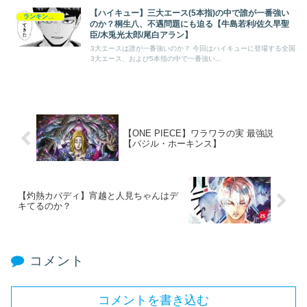
【ハイキュー】三大エース(5本指)の中で誰が一番強い
ランキング・一覧
のか？桐生八、不遇問題にも迫る【牛島若利/佐久早聖
臣/木兎光太郎/尾白アラン】
3大エースは誰が一番強いのか？ 今回はハイキューに登場する全国
3大エース、および5本指の中で一番強い...
【ONE PIECE】ワラワラの実 最強説
【バジル・ホーキンス】
【灼熱カバディ】宵越と人見ちゃんはデ
キてるのか？
コメント
コメントを書き込む