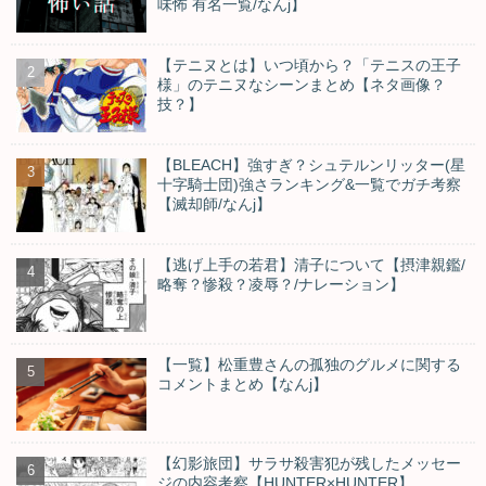
味怖 有名一覧/なんj】
【テニヌとは】いつ頃から？「テニスの王子
様」のテニヌなシーンまとめ【ネタ画像？
技？】
【BLEACH】強すぎ？シュテルンリッター(星
十字騎士団)強さランキング&一覧でガチ考察
【滅却師/なんj】
【逃げ上手の若君】清子について【摂津親鑑/
略奪？惨殺？凌辱？/ナレーション】
【一覧】松重豊さんの孤独のグルメに関する
コメントまとめ【なんj】
【幻影旅団】サラサ殺害犯が残したメッセー
ジの内容考察【HUNTER×HUNTER】