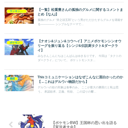
【一覧】松重豊さんの孤独のグルメに関するコメントま
ランキング・一覧
とめ【なんj】
孤独のグルメ “井之頭五郎”という男がただひたすらグルメを堪能す
る─────── シンプルなテーマで...
【ナオシ&ジュン&コウヘイ】アニメポケモンシンオウ
ポケモン
リーグを振り返る【シンジ&伝説厨タクト&ダークラ
イ】
みなさんこんにちはこんばんはゆきるりです。 今回は「タクトの
ダークライ」について。 ポケットモンスタ...
Thisコミュニケーションはなぜこんなに面白かったのか
感想
【→これはデルウハ物語だから】
デルウハの欲の対象は食事のみ。 ここが最大の勝因だと私は思
う。 承認欲求、正義、性欲、 この辺りの鬱...
【ポケモンBW】王国杯の思い出を語る
【実況者大会】