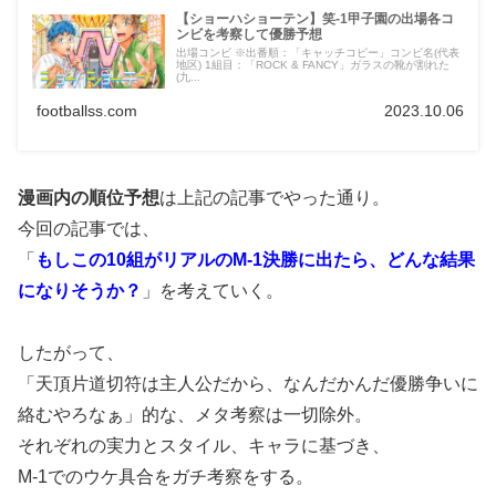
【ショーハショーテン】笑-1甲子園の出場各コ
ンビを考察して優勝予想
出場コンビ ※出番順：「キャッチコピー」コンビ名(代表
地区) 1組目：「ROCK & FANCY」ガラスの靴が割れた
(九...
footballss.com
2023.10.06
漫画内の順位予想
は上記の記事でやった通り。
今回の記事では、
「
もしこの10組がリアルのM-1決勝に出たら、どんな結果
になりそうか？
」を考えていく。
したがって、
「天頂片道切符は主人公だから、なんだかんだ優勝争いに
絡むやろなぁ」的な、メタ考察は一切除外。
それぞれの実力とスタイル、キャラに基づき、
M-1でのウケ具合をガチ考察をする。