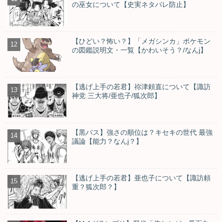
の巫女について【史実ネタバレ防止】
【ひどい？怖い？】「メガシンカ」ポケモン
の図鑑説明文・一覧【かわいそう？/なんj】
【逃げ上手の若君】祢津頼直について【諏訪
神党 三大将/亜也子/狐次郎】
【黒バス】強さの順位は？キセキの世代 最強
議論【能力？なんj？】
【逃げ上手の若君】亜也子について【諏訪頼
重？狐次郎？】