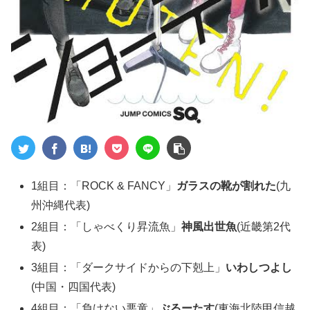
1組目：「ROCK & FANCY」
ガラスの靴が割れた
(九
州沖縄代表)
2組目：「しゃべくり昇流魚」
神風出世魚
(近畿第2代
表)
3組目：「ダークサイドからの下剋上」
いわしつよし
(中国・四国代表)
4組目：「負けない悪童」
ぶるーたす
(東海北陸甲信越