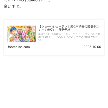
良いネタ。
【ショーハショーテン】笑-1甲子園の出場各コ
ンビを考察して優勝予想
出場コンビ ※出番順：「キャッチコピー」コンビ名(代表
地区) 1組目：「ROCK & FANCY」ガラスの靴が割れた
(九...
footballss.com
2023.10.06