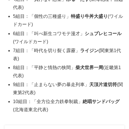
代表)
5組目：「個性の三種盛り」
特盛り牛丼大盛り
(ワイル
ドカード)
6組目：「叫べ新生コワモテ漫才」
シュプレヒコール
(ワイルドカード)
7組目：「時代を切り裂く霹靂」
ライジン
(関東第1代
表)
8組目：「平静と情熱の狭間」
柴犬世界一周
(近畿第1
代表)
9組目：「止まらない夢の暴走列車」
天頂片道切符
(関
東第2代表)
10組目：「全方位全力鉄拳制裁」
絶唱サンドバッグ
(北海道東北代表)