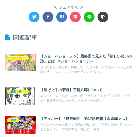
シェアする
関連記事
【ショーハショーテン】最終回で見えた「新しい笑いの
ショーハショーテン
形」とは #ショーハショーテン
現代のお笑いを分析・解剖して、たどり着いた境地が「いったん理
論を捨ててみる」。 いつか芸人さんが言っ...
【逃げ上手の若君】三浦八郎について
漫画・映画・ゲーム
みなさんこんにちはこんばんは。 今回は「逃げ上手の若君」に登
場する三浦八郎について。 ストーリーの詳...
【アッポー】「球神転生」第17話感想【永遠嶋ァ…】
感想
超スローボールを投げてる間に打者に対して距離を詰め、打ったと
ころをライナーで捕球する。 確かに、成功...