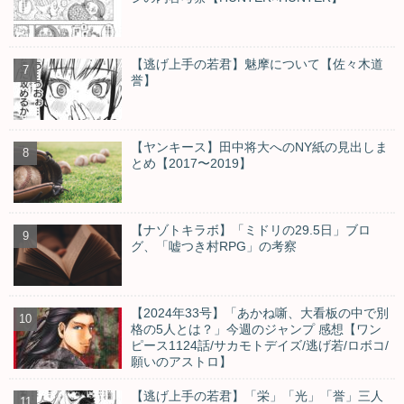
【逃げ上手の若君】魅摩について【佐々木道
誉】
【ヤンキース】田中将大へのNY紙の見出しま
とめ【2017〜2019】
【ナゾトキラボ】「ミドリの29.5日」ブロ
グ、「嘘つき村RPG」の考察
【2024年33号】「あかね噺、大看板の中で別
格の5人とは？」今週のジャンプ 感想【ワン
ピース1124話/サカモトデイズ/逃げ若/ロボコ/
願いのアストロ】
【逃げ上手の若君】「栄」「光」「誉」三人