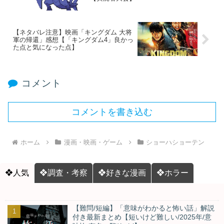
【ネタバレ注意】映画「キングダム 大将
軍の帰還」感想【「キングダム4」良かっ
た点と気になった点】
コメント
コメントを書き込む
ホーム
漫画・映画・ゲーム
ショーハショーテン
❖人気
❖調査・考察
❖好きな漫画
❖ホラー
【難問/短編】「意味がわかると怖い話」解説
付き最新まとめ【短いけど難しい/2025年/意