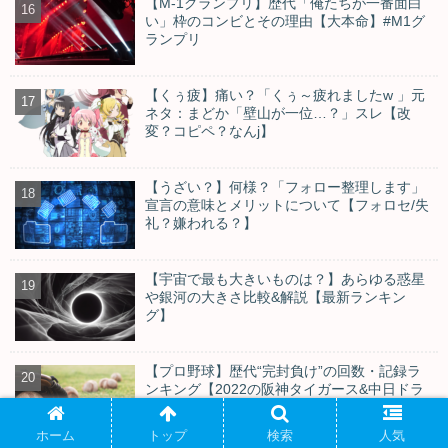
【M-1グランプリ】歴代「俺たちが一番面白
い」枠のコンビとその理由【大本命】#M1グ
ランプリ
【くぅ疲】痛い？「くぅ～疲れましたw 」元
ネタ：まどか「壁山が一位…？」スレ【改
変？コピペ？なんj】
【うざい？】何様？「フォロー整理します」
宣言の意味とメリットについて【フォロセ/失
礼？嫌われる？】
【宇宙で最も大きいものは？】あらゆる惑星
や銀河の大きさ比較&解説【最新ランキン
グ】
【プロ野球】歴代“完封負け”の回数・記録ラ
ンキング【2022の阪神タイガース&中日ドラ
ゴンズなど各チーム】
ホーム
トップ
検索
人気