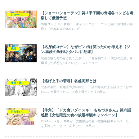
【ショーハショーテン】笑-1甲子園の出場各コンビを考
ショーハショーテン
察して優勝予想
出場コンビ ※出番順：「キャッチコピー」コンビ名(代表地区) 1組
目：「ROCK & FANCY」ガ...
【名探偵コナン】なぜピンガは笑ったのか考える【ジ
感想
ン/黒鉄の魚影/ネタバレに配慮】
映画を観た方のみご覧ください。 「名探偵コナン 黒鉄の魚影」を
鑑賞した感想をつらつらと。 ストーリー...
【逃げ上手の若君】名越高邦とは
漫画・映画・ゲーム
北条の名門・名越流の少年武士。 一話の尊氏による謀反で「おの
れ…なぜ裏切った…」と命を落とした父の仇...
【牛角】「ドカ食いダイスキ！ もちづきさん」第六話
ドカ食いダイスキ！ もちづきさん
感想【女性限定の食べ放題半額キャンペーン】
2024年、9月。 牛角が「女性限定の食べ放題半額キャンペーン」
を実施したことで、炎上した。 今回の...