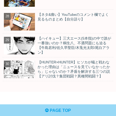
【ネタ&痛い】YouTubeのコメント欄でよく
見るものまとめ【自分語り】
【ハイキュー】三大エース(5本指)の中で誰が
一番強いのか？桐生八、不遇問題にも迫る
【牛島若利/佐久早聖臣/木兎光太郎/尾白アラ
ン】
【HUNTER×HUNTER】ヒソカが蟻と戦わな
かった理由は「ニュースを見ていなかったか
ら」じゃないのか？矛盾を解決する三つの説
【アリ討伐？集団戦闘？異種間戦闘？】
PAGE TOP