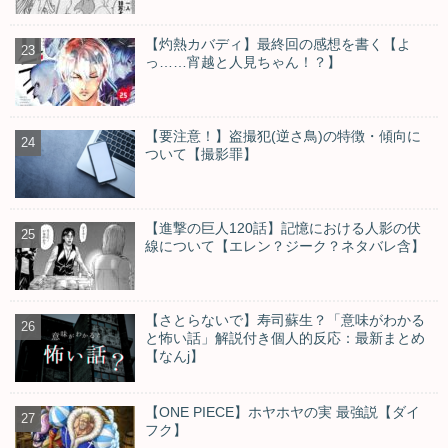
【灼熱カバディ】最終回の感想を書く【よ
っ……宵越と人見ちゃん！？】
【要注意！】盗撮犯(逆さ鳥)の特徴・傾向に
ついて【撮影罪】
【進撃の巨人120話】記憶における人影の伏
線について【エレン？ジーク？ネタバレ含】
【さとらないで】寿司蘇生？「意味がわかる
と怖い話」解説付き個人的反応：最新まとめ
【なんj】
【ONE PIECE】ホヤホヤの実 最強説【ダイ
フク】