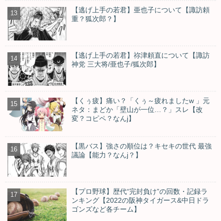
【逃げ上手の若君】亜也子について【諏訪頼
重？狐次郎？】
【逃げ上手の若君】祢津頼直について【諏訪
神党 三大将/亜也子/狐次郎】
【くぅ疲】痛い？「くぅ～疲れましたw 」元
ネタ：まどか「壁山が一位…？」スレ【改
変？コピペ？なんj】
【黒バス】強さの順位は？キセキの世代 最強
議論【能力？なんj？】
【プロ野球】歴代“完封負け”の回数・記録ラ
ンキング【2022の阪神タイガース&中日ドラ
ゴンズなど各チーム】