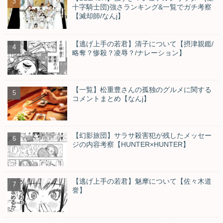
十字騎士団)強さランキング&一覧でガチ考察
【滅却師/なんj】
【逃げ上手の若君】清子について【摂津親鑑/
略奪？惨殺？凌辱？/ナレーション】
【一覧】松重豊さんの孤独のグルメに関する
コメントまとめ【なんj】
【幻影旅団】サラサ殺害犯が残したメッセー
ジの内容考察【HUNTER×HUNTER】
【逃げ上手の若君】魅摩について【佐々木道
誉】