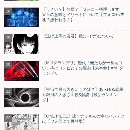
【うざい？】何様？「フォロー整理します」
宣言の意味とメリットについて【フォロセ/失
礼？嫌われる？】
【逃げ上手の若君】秕(シイナ)について
【M-1グランプリ】歴代「俺たちが一番面白
い」枠のコンビとその理由【大本命】#M1グ
ランプリ
【宇宙で最も大きいものは？】あらゆる惑星
や銀河の大きさ比較&解説【最新ランキン
グ】
【ONE PIECE】裸？ナミさんの幸せパンチと
は【ワノ国にて再登場】