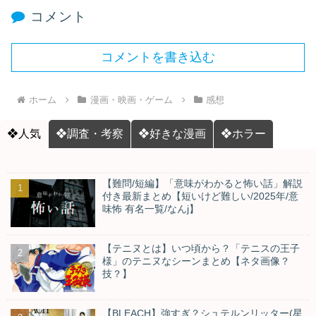
コメント
コメントを書き込む
ホーム
漫画・映画・ゲーム
感想
❖人気
❖調査・考察
❖好きな漫画
❖ホラー
【難問/短編】「意味がわかると怖い話」解説
付き最新まとめ【短いけど難しい/2025年/意
味怖 有名一覧/なんj】
【テニヌとは】いつ頃から？「テニスの王子
様」のテニヌなシーンまとめ【ネタ画像？
技？】
【BLEACH】強すぎ？シュテルンリッター(星