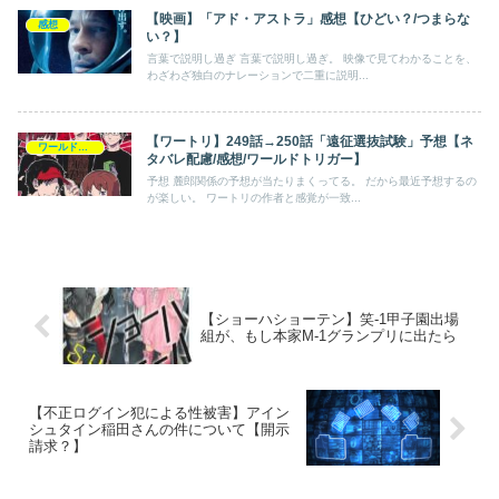
【映画】「アド・アストラ」感想【ひどい？/つまらな
感想
い？】
言葉で説明し過ぎ 言葉で説明し過ぎ。 映像で見てわかることを、
わざわざ独白のナレーションで二重に説明...
【ワートリ】249話→250話「遠征選抜試験」予想【ネ
ワールドトリガー
タバレ配慮/感想/ワールドトリガー】
予想 麓郎関係の予想が当たりまくってる。 だから最近予想するの
が楽しい。 ワートリの作者と感覚が一致...
【ショーハショーテン】笑-1甲子園出場
組が、もし本家M-1グランプリに出たら
【不正ログイン犯による性被害】アイン
シュタイン稲田さんの件について【開示
請求？】