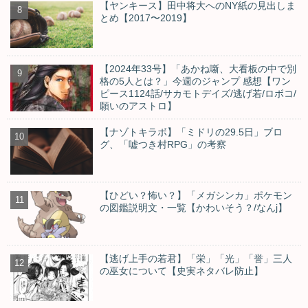
【ヤンキース】田中将大へのNY紙の見出しま
とめ【2017〜2019】
【2024年33号】「あかね噺、大看板の中で別
格の5人とは？」今週のジャンプ 感想【ワン
ピース1124話/サカモトデイズ/逃げ若/ロボコ/
願いのアストロ】
【ナゾトキラボ】「ミドリの29.5日」ブロ
グ、「嘘つき村RPG」の考察
【ひどい？怖い？】「メガシンカ」ポケモン
の図鑑説明文・一覧【かわいそう？/なんj】
【逃げ上手の若君】「栄」「光」「誉」三人
の巫女について【史実ネタバレ防止】