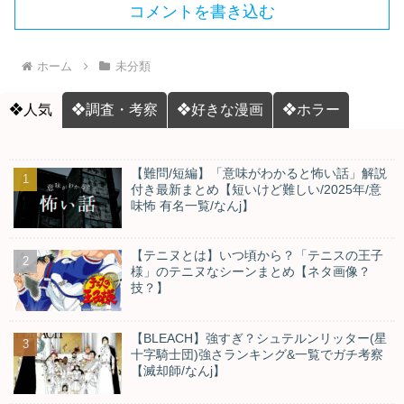
コメントを書き込む
ホーム
未分類
❖人気
❖調査・考察
❖好きな漫画
❖ホラー
【難問/短編】「意味がわかると怖い話」解説
付き最新まとめ【短いけど難しい/2025年/意
味怖 有名一覧/なんj】
【テニヌとは】いつ頃から？「テニスの王子
様」のテニヌなシーンまとめ【ネタ画像？
技？】
【BLEACH】強すぎ？シュテルンリッター(星
十字騎士団)強さランキング&一覧でガチ考察
【滅却師/なんj】