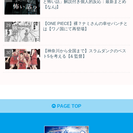
と怖い話」解説付き個人的反応：最新まとめ
【なんj】
【ONE PIECE】裸？ナミさんの幸せパンチと
は【ワノ国にて再登場】
【神奈川から全国まで】スラムダンクのベス
ト5を考える【& 監督】
PAGE TOP