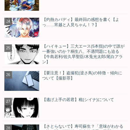
【灼熱カバディ】最終回の感想を書く【よ
っ……宵越と人見ちゃん！？】
【ハイキュー】三大エース(5本指)の中で誰が
一番強いのか？桐生八、不遇問題にも迫る
【牛島若利/佐久早聖臣/木兎光太郎/尾白アラ
ン】
【要注意！】盗撮犯(逆さ鳥)の特徴・傾向に
ついて【撮影罪】
【逃げ上手の若君】秕(シイナ)について
【さとらないで】寿司蘇生？「意味がわかる