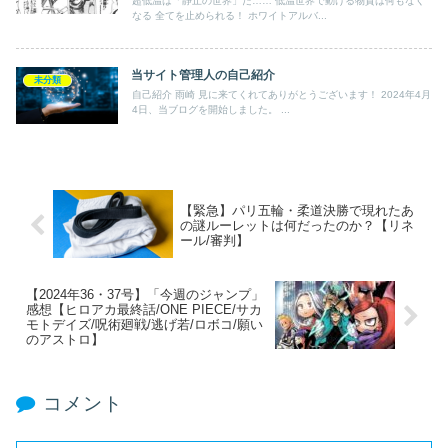
超低温は「静止の世界」だ…… 低温世界で動ける物質は何もなく
なる 全てを止められる！ ホワイトアルバ...
当サイト管理人の自己紹介
未分類
自己紹介 雨崎 見に来てくれてありがとうございます！ 2024年4月
4日、当ブログを開始しました。 ...
【緊急】パリ五輪・柔道決勝で現れたあ
の謎ルーレットは何だったのか？【リネ
ール/審判】
【2024年36・37号】「今週のジャンプ」
感想【ヒロアカ最終話/ONE PIECE/サカ
モトデイズ/呪術廻戦/逃げ若/ロボコ/願い
のアストロ】
コメント