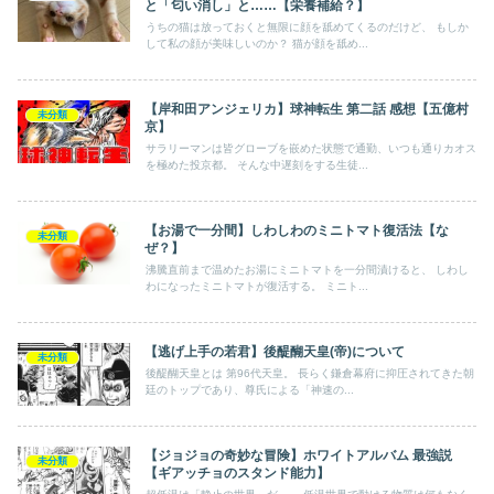
と「匂い消し」と……【栄養補給？】
うちの猫は放っておくと無限に顔を舐めてくるのだけど、 もしか
して私の顔が美味しいのか？ 猫が顔を舐め...
【岸和田アンジェリカ】球神転生 第二話 感想【五億村
未分類
京】
サラリーマンは皆グローブを嵌めた状態で通勤、いつも通りカオス
を極めた投京都。 そんな中遅刻をする生徒...
【お湯で一分間】しわしわのミニトマト復活法【な
未分類
ぜ？】
沸騰直前まで温めたお湯にミニトマトを一分間漬けると、 しわし
わになったミニトマトが復活する。 ミニト...
【逃げ上手の若君】後醍醐天皇(帝)について
未分類
後醍醐天皇とは 第96代天皇。 長らく鎌倉幕府に抑圧されてきた朝
廷のトップであり、尊氏による「神速の...
【ジョジョの奇妙な冒険】ホワイトアルバム 最強説
未分類
【ギアッチョのスタンド能力】