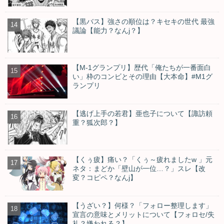
【黒バス】強さの順位は？キセキの世代 最強
議論【能力？なんj？】
【M-1グランプリ】歴代「俺たちが一番面白
い」枠のコンビとその理由【大本命】#M1グ
ランプリ
【逃げ上手の若君】亜也子について【諏訪頼
重？狐次郎？】
【くぅ疲】痛い？「くぅ～疲れましたw 」元
ネタ：まどか「壁山が一位…？」スレ【改
変？コピペ？なんj】
【うざい？】何様？「フォロー整理します」
宣言の意味とメリットについて【フォロセ/失
礼？嫌われる？】