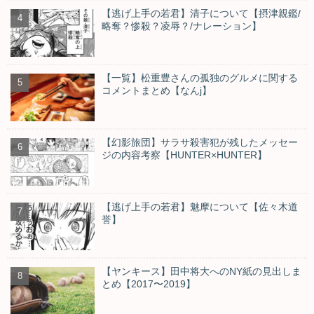
【逃げ上手の若君】清子について【摂津親鑑/
略奪？惨殺？凌辱？/ナレーション】
【一覧】松重豊さんの孤独のグルメに関する
コメントまとめ【なんj】
【幻影旅団】サラサ殺害犯が残したメッセー
ジの内容考察【HUNTER×HUNTER】
【逃げ上手の若君】魅摩について【佐々木道
誉】
【ヤンキース】田中将大へのNY紙の見出しま
とめ【2017〜2019】