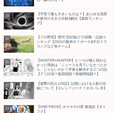
【宇宙で最も大きいものは？】あらゆる惑星
や銀河の大きさ比較&解説【最新ランキン
グ】
【プロ野球】歴代“完封負け”の回数・記録ラ
ンキング【2022の阪神タイガース&中日ドラ
ゴンズなど各チーム】
【HUNTER×HUNTER】ヒソカが蟻と戦わな
かった理由は「ニュースを見ていなかったか
ら」じゃないのか？矛盾を解決する三つの説
【アリ討伐？集団戦闘？異種間戦闘？】
【進撃の巨人120話】記憶における人影の伏
線について【エレン？ジーク？ネタバレ含】
【ONE PIECE】ホヤホヤの実 最強説【ダイ
フク】