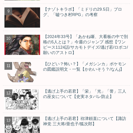
【ナゾトキラボ】「ミドリの29.5日」ブロ
グ、「嘘つき村RPG」の考察
【2024年33号】「あかね噺、大看板の中で別
格の5人とは？」今週のジャンプ 感想【ワン
ピース1124話/サカモトデイズ/逃げ若/ロボコ/
願いのアストロ】
【ひどい？怖い？】「メガシンカ」ポケモン
の図鑑説明文・一覧【かわいそう？/なんj】
【逃げ上手の若君】「栄」「光」「誉」三人
の巫女について【史実ネタバレ防止】
【逃げ上手の若君】祢津頼直について【諏訪
神党 三大将/亜也子/狐次郎】