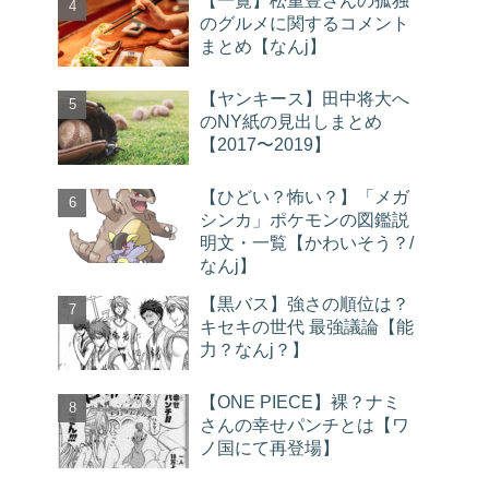
【一覧】松重豊さんの孤独
のグルメに関するコメント
まとめ【なんj】
【ヤンキース】田中将大へ
のNY紙の見出しまとめ
【2017〜2019】
【ひどい？怖い？】「メガ
シンカ」ポケモンの図鑑説
明文・一覧【かわいそう？/
なんj】
【黒バス】強さの順位は？
キセキの世代 最強議論【能
力？なんj？】
【ONE PIECE】裸？ナミ
さんの幸せパンチとは【ワ
ノ国にて再登場】