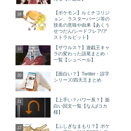
【ポケモン】ルミナコリジ
ョン、ラスターパージ等の
技名の意味や由来【あくう
せつだん/シードフレア/ア
ストラルビット】
【ザウルス？】遊戯王キャ
ラの変わった語尾まとめ・
一覧【シュベール】
【面白い？】Twitter・誤字
シリーズ/四天王まとめ
【上手い？パワー系？】面
白い回文一覧【なんj/コカ
様】
【ふしぎなまもり？】ポケ