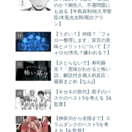
のか？桐生八、不遇問題に
も迫る【牛島若利/佐久早聖
臣/木兎光太郎/尾白アラ
ン】
【うざい？】何様？「フォ
ロー整理します」宣言の意
味とメリットについて【フ
ォロセ/失礼？嫌われる？】
【さとらないで】寿司蘇
生？「意味がわかると怖い
話」解説付き個人的反応：
最新まとめ【なんj】
【キセキの世代】黒子のバ
スケのベスト5を考える【&
監督】
【神奈川から全国まで】ス
ラムダンクのベスト5を考
える【& 監督】