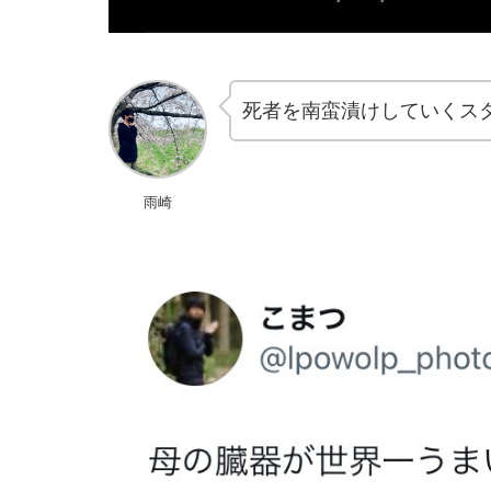
死者を南蛮漬けしていくス
雨崎