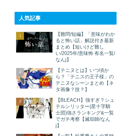
人気記事
【難問/短編】「意味がわか
ると怖い話」解説付き最新
まとめ【短いけど難し
い/2025年/意味怖 有名一覧/
なんj】
【テニヌとは】いつ頃か
ら？「テニスの王子様」の
テニヌなシーンまとめ【ネ
タ画像？技？】
【BLEACH】強すぎ？シュ
テルンリッター(星十字騎
士団)強さランキング&一覧
でガチ考察【滅却師/なん
j】