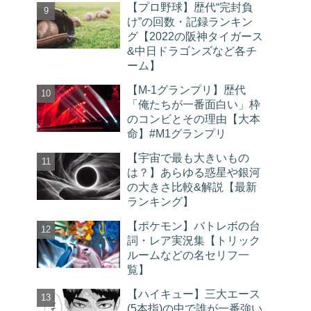
【プロ野球】歴代“完封負
け”の回数・記録ランキン
グ【2022の阪神タイガース
&中日ドラゴンズなど各チ
ーム】
【M-1グランプリ】歴代
「俺たちが一番面白い」枠
のコンビとその理由【大本
命】#M1グランプリ
【宇宙で最も大きいもの
は？】あらゆる惑星や銀河
の大きさ比較&解説【最新
ランキング】
【ポケモン】バトレボの台
詞・レア実況集【トリック
ルームなどの名セリフ一
覧】
【ハイキュー】三大エース
(5本指)の中で誰が一番強い