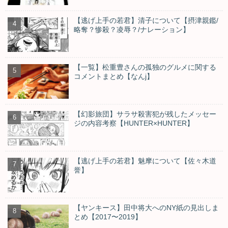
【逃げ上手の若君】清子について【摂津親鑑/
略奪？惨殺？凌辱？/ナレーション】
【一覧】松重豊さんの孤独のグルメに関する
コメントまとめ【なんj】
【幻影旅団】サラサ殺害犯が残したメッセー
ジの内容考察【HUNTER×HUNTER】
【逃げ上手の若君】魅摩について【佐々木道
誉】
【ヤンキース】田中将大へのNY紙の見出しま
とめ【2017〜2019】