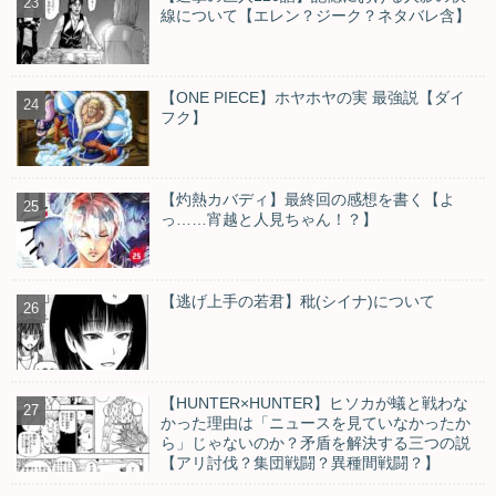
線について【エレン？ジーク？ネタバレ含】
【ONE PIECE】ホヤホヤの実 最強説【ダイ
フク】
【灼熱カバディ】最終回の感想を書く【よ
っ……宵越と人見ちゃん！？】
【逃げ上手の若君】秕(シイナ)について
【HUNTER×HUNTER】ヒソカが蟻と戦わな
かった理由は「ニュースを見ていなかったか
ら」じゃないのか？矛盾を解決する三つの説
【アリ討伐？集団戦闘？異種間戦闘？】