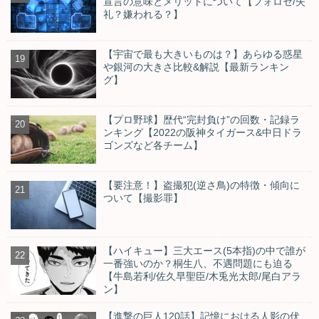
宣言の意味とメリットについて【フォロセ/失
礼？嫌われる？】
【宇宙で最も大きいものは？】あらゆる惑星
や銀河の大きさ比較&解説【最新ランキン
グ】
【プロ野球】歴代“完封負け”の回数・記録ラ
ンキング【2022の阪神タイガース&中日ドラ
ゴンズなど各チーム】
【要注意！】盗撮犯(逆さ鳥)の特徴・傾向に
ついて【撮影罪】
【ハイキュー】三大エース(5本指)の中で誰が
一番強いのか？桐生八、不遇問題にも迫る
【牛島若利/佐久早聖臣/木兎光太郎/尾白アラ
ン】
【進撃の巨人120話】記憶における人影の伏