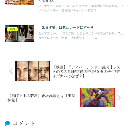
くならない
小・中で計三年程いじめられた者です。 教室通いや別室登校、フ
リースクールや不登校向けのイベント参加等...
「気まず笑」は禁止カードにすべき
思考
あえて言うが、 「気まず笑」はひとりよがりの言葉であり、禁止
カードにすべきである。 大前提として、「...
【映画】「ディパーテッド」感想【ラス
トの犬の意味/封筒の中身/女医の子供/デ
ィグナムはなぜ？】
【逃げ上手の若君】香坂高宗とは【諏訪
神党】
コメント