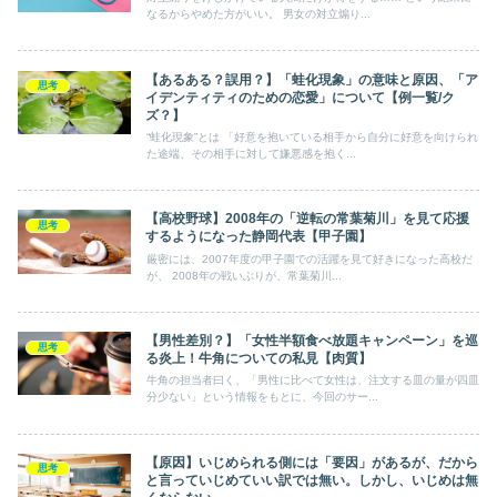
なるからやめた方がいい。 男女の対立煽り...
【あるある？誤用？】「蛙化現象」の意味と原因、「ア
思考
イデンティティのための恋愛」について【例一覧/ク
ズ？】
“蛙化現象”とは 「好意を抱いている相手から自分に好意を向けられ
た途端、その相手に対して嫌悪感を抱く...
【高校野球】2008年の「逆転の常葉菊川」を見て応援
思考
するようになった静岡代表【甲子園】
厳密には、2007年度の甲子園での活躍を見て好きになった高校だ
が、 2008年の戦いぶりが、常葉菊川...
【男性差別？】「女性半額食べ放題キャンペーン」を巡
思考
る炎上！牛角についての私見【肉質】
牛角の担当者曰く、「男性に比べて女性は、注文する皿の量が四皿
分少ない」という情報をもとに、今回のサー...
【原因】いじめられる側には「要因」があるが、だから
思考
と言っていじめていい訳では無い。しかし、いじめは無