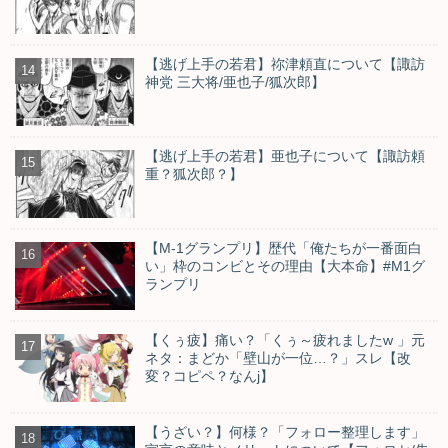
【逃げ上手の若君】祢津頼直について【諏訪
神党 三大将/亜也子/狐次郎】
【逃げ上手の若君】亜也子について【諏訪頼
重？狐次郎？】
【M-1グランプリ】歴代「俺たちが一番面白
い」枠のコンビとその理由【大本命】#M1グ
ランプリ
【くぅ疲】痛い？「くぅ～疲れましたw 」元
ネタ：まどか「壁山が一位…？」スレ【改
変？コピペ？なんj】
【うざい？】何様？「フォロー整理します」