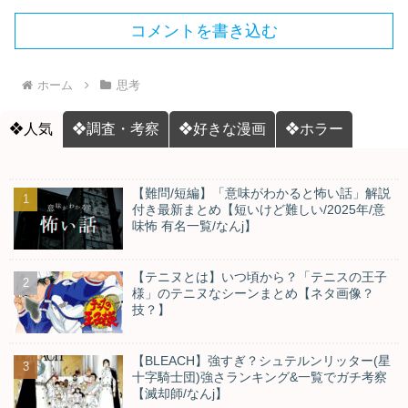
コメントを書き込む
ホーム
思考
❖人気
❖調査・考察
❖好きな漫画
❖ホラー
【難問/短編】「意味がわかると怖い話」解説
付き最新まとめ【短いけど難しい/2025年/意
味怖 有名一覧/なんj】
【テニヌとは】いつ頃から？「テニスの王子
様」のテニヌなシーンまとめ【ネタ画像？
技？】
【BLEACH】強すぎ？シュテルンリッター(星
十字騎士団)強さランキング&一覧でガチ考察
【滅却師/なんj】