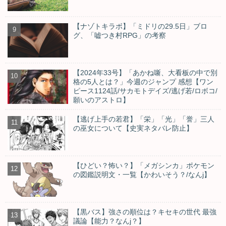
【ナゾトキラボ】「ミドリの29.5日」ブロ
グ、「嘘つき村RPG」の考察
【2024年33号】「あかね噺、大看板の中で別
格の5人とは？」今週のジャンプ 感想【ワン
ピース1124話/サカモトデイズ/逃げ若/ロボコ/
願いのアストロ】
【逃げ上手の若君】「栄」「光」「誉」三人
の巫女について【史実ネタバレ防止】
【ひどい？怖い？】「メガシンカ」ポケモン
の図鑑説明文・一覧【かわいそう？/なんj】
【黒バス】強さの順位は？キセキの世代 最強
議論【能力？なんj？】