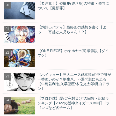
【要注意！】盗撮犯(逆さ鳥)の特徴・傾向に
ついて【撮影罪】
【灼熱カバディ】最終回の感想を書く【よ
っ……宵越と人見ちゃん！？】
【ONE PIECE】ホヤホヤの実 最強説【ダイ
フク】
【ハイキュー】三大エース(5本指)の中で誰が
一番強いのか？桐生八、不遇問題にも迫る
【牛島若利/佐久早聖臣/木兎光太郎/尾白アラ
ン】
【プロ野球】歴代“完封負け”の回数・記録ラ
ンキング【2022の阪神タイガース&中日ドラ
ゴンズなど各チーム】