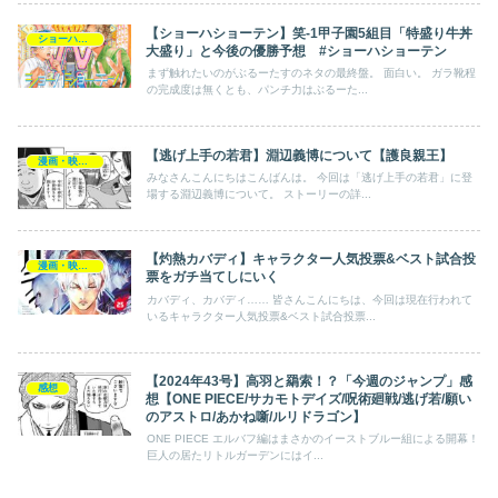
【ショーハショーテン】笑-1甲子園5組目「特盛り牛丼
ショーハショーテン
大盛り」と今後の優勝予想 #ショーハショーテン
まず触れたいのがぶるーたすのネタの最終盤。 面白い。 ガラ靴程
の完成度は無くとも、パンチ力はぶるーた...
【逃げ上手の若君】淵辺義博について【護良親王】
漫画・映画・ゲーム
みなさんこんにちはこんばんは。 今回は「逃げ上手の若君」に登
場する淵辺義博について。 ストーリーの詳...
【灼熱カバディ】キャラクター人気投票&ベスト試合投
漫画・映画・ゲーム
票をガチ当てしにいく
カバディ、カバディ…… 皆さんこんにちは、今回は現在行われて
いるキャラクター人気投票&ベスト試合投票...
【2024年43号】高羽と羂索！？「今週のジャンプ」感
感想
想【ONE PIECE/サカモトデイズ/呪術廻戦/逃げ若/願い
のアストロ/あかね噺/ルリドラゴン】
ONE PIECE エルバフ編はまさかのイーストブルー組による開幕！
巨人の居たリトルガーデンにはイ...