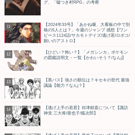
グ、「嘘つき村RPG」の考察
【2024年33号】「あかね噺、大看板の中で別
格の5人とは？」今週のジャンプ 感想【ワン
ピース1124話/サカモトデイズ/逃げ若/ロボコ/
願いのアストロ】
【ひどい？怖い？】「メガシンカ」ポケモン
の図鑑説明文・一覧【かわいそう？/なんj】
【黒バス】強さの順位は？キセキの世代 最強
議論【能力？なんj？】
【逃げ上手の若君】祢津頼直について【諏訪
神党 三大将/亜也子/狐次郎】