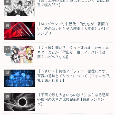
【逃げ上手の若君】亜也子について【諏訪頼
重？狐次郎？】
【M-1グランプリ】歴代「俺たちが一番面白
い」枠のコンビとその理由【大本命】#M1グ
ランプリ
【くぅ疲】痛い？「くぅ～疲れましたw 」元
ネタ：まどか「壁山が一位…？」スレ【改
変？コピペ？なんj】
【うざい？】何様？「フォロー整理します」
宣言の意味とメリットについて【フォロセ/失
礼？嫌われる？】
【宇宙で最も大きいものは？】あらゆる惑星
や銀河の大きさ比較&解説【最新ランキン
グ】