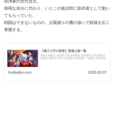
祢津家の次代当主。
病弱な自分に代わり、いとこの弧次郎に影武者として動い
てもらっていた。
戦闘はできないものの、父親譲りの鷹の扱いで戦場を広く
掌握する。
【逃げ上手の若君】登場人物一覧
登場人物紹介 赤沢新三郎 足利尊氏 足利直冬 足利直義 足
利義詮 亜也子 井伊 石塔範家 市河助房 一色頼行 犬甘知光
...
footballss.com
2025.03.07