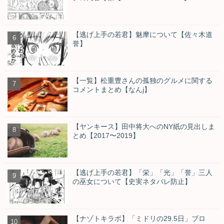
【逃げ上手の若君】魅摩について【佐々木道
誉】
【一覧】松重豊さんの孤独のグルメに関する
コメントまとめ【なんj】
【ヤンキース】田中将大へのNY紙の見出しま
とめ【2017〜2019】
【逃げ上手の若君】「栄」「光」「誉」三人
の巫女について【史実ネタバレ防止】
【ナゾトキラボ】「ミドリの29.5日」ブロ