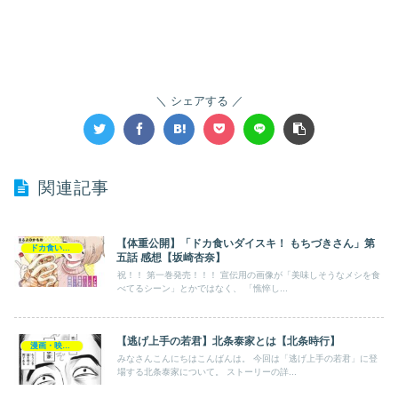
シェアする
関連記事
【体重公開】「ドカ食いダイスキ！ もちづきさん」第
ドカ食いダイスキ！ もちづきさん
五話 感想【坂崎杏奈】
祝！！ 第一巻発売！！！ 宣伝用の画像が「美味しそうなメシを食
べてるシーン」とかではなく、 「憔悴し...
【逃げ上手の若君】北条泰家とは【北条時行】
漫画・映画・ゲーム
みなさんこんにちはこんばんは。 今回は「逃げ上手の若君」に登
場する北条泰家について。 ストーリーの詳...