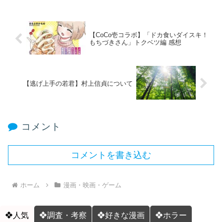
【CoCo壱コラボ】「ドカ食いダイスキ！
もちづきさん」トクベツ編 感想
【逃げ上手の若君】村上信貞について
コメント
コメントを書き込む
ホーム
漫画・映画・ゲーム
❖人気
❖調査・考察
❖好きな漫画
❖ホラー