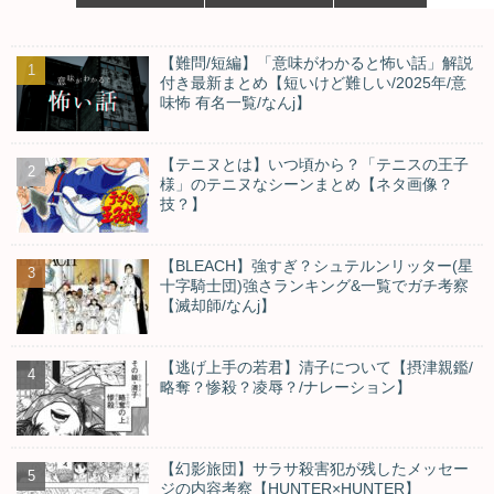
【難問/短編】「意味がわかると怖い話」解説
付き最新まとめ【短いけど難しい/2025年/意
味怖 有名一覧/なんj】
【テニヌとは】いつ頃から？「テニスの王子
様」のテニヌなシーンまとめ【ネタ画像？
技？】
【BLEACH】強すぎ？シュテルンリッター(星
十字騎士団)強さランキング&一覧でガチ考察
【滅却師/なんj】
【逃げ上手の若君】清子について【摂津親鑑/
略奪？惨殺？凌辱？/ナレーション】
【幻影旅団】サラサ殺害犯が残したメッセー
ジの内容考察【HUNTER×HUNTER】