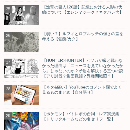
【進撃の巨人120話】記憶における人影の伏
線について【エレン？ジーク？ネタバレ含】
【弱い？】ルフィとロブルッチの強さの差を
考える【覚醒/カク】
【HUNTER×HUNTER】ヒソカが蟻と戦わな
かった理由は「ニュースを見ていなかったか
ら」じゃないのか？矛盾を解決する三つの説
【アリ討伐？集団戦闘？異種間戦闘？】
【ネタ&痛い】YouTubeのコメント欄でよく
見るものまとめ【自分語り】
【ポケモン】バトレボの台詞・レア実況集
【トリックルームなどの名セリフ一覧】