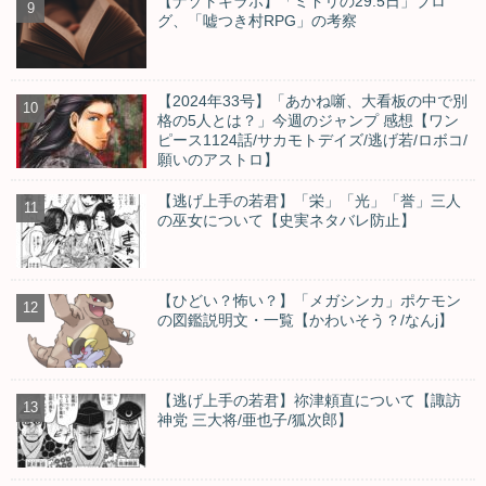
【ナゾトキラボ】「ミドリの29.5日」ブロ
グ、「嘘つき村RPG」の考察
【2024年33号】「あかね噺、大看板の中で別
格の5人とは？」今週のジャンプ 感想【ワン
ピース1124話/サカモトデイズ/逃げ若/ロボコ/
願いのアストロ】
【逃げ上手の若君】「栄」「光」「誉」三人
の巫女について【史実ネタバレ防止】
【ひどい？怖い？】「メガシンカ」ポケモン
の図鑑説明文・一覧【かわいそう？/なんj】
【逃げ上手の若君】祢津頼直について【諏訪
神党 三大将/亜也子/狐次郎】