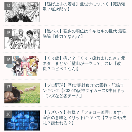
【逃げ上手の若君】亜也子について【諏訪頼
重？狐次郎？】
【黒バス】強さの順位は？キセキの世代 最強
議論【能力？なんj？】
【くぅ疲】痛い？「くぅ～疲れましたw 」元
ネタ：まどか「壁山が一位…？」スレ【改
変？コピペ？なんj】
【プロ野球】歴代“完封負け”の回数・記録ラ
ンキング【2022の阪神タイガース&中日ドラ
ゴンズなど各チーム】
【うざい？】何様？「フォロー整理します」
宣言の意味とメリットについて【フォロセ/失
礼？嫌われる？】