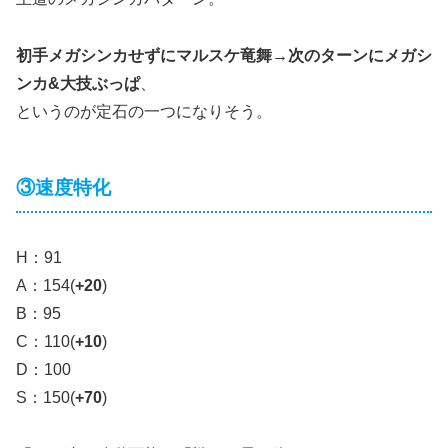
初手メガシンカせずにマルスケ竜舞→次のターンにメガシ
ンカ&大技ぶっぱ
、
というのが定石の一つになりそう。
③速度特化
H：91
A：154(
+20
)
B：95
C：110(
+10
)
D：100
S：150(
+70
)