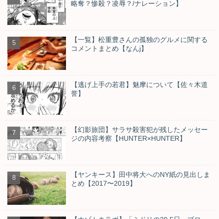
略奪？惨殺？凌辱？/ナレーション】
【一覧】松重豊さんの孤独のグルメに関する
コメントまとめ【なんj】
【逃げ上手の若君】魅摩について【佐々木道
誉】
【幻影旅団】サラサ殺害犯が残したメッセー
ジの内容考察【HUNTER×HUNTER】
【ヤンキース】田中将大へのNY紙の見出しま
とめ【2017〜2019】