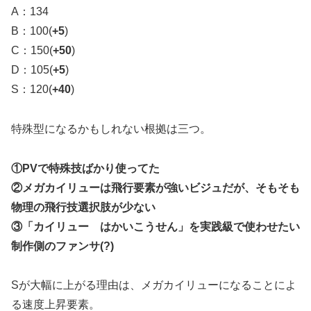
A：134
B：100(
+5
)
C：150(
+50
)
D：105(
+5
)
S：120(
+40
)
特殊型になるかもしれない根拠は三つ。
①PVで特殊技ばかり使ってた
②メガカイリューは飛行要素が強いビジュだが、そもそも
物理の飛行技選択肢が少ない
③「カイリュー はかいこうせん」を実践級で使わせたい
制作側のファンサ(?)
Sが大幅に上がる理由は、メガカイリューになることによ
る速度上昇要素。