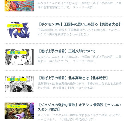
みなさんこんにちはこんばんは。 今回は「逃げ上手の若君」に登
場する常岩宗家について。 ストーリーの詳...
【ポケモンBW】王国杯の思い出を語る【実況者大会】
ポケモン
王国杯の思い出 管理人 王国杯開催からもう12年も経ったのか…
ポケモン実況を視聴するきっかけとなっ...
【逃げ上手の若君】三浦八郎について
漫画・映画・ゲーム
みなさんこんにちはこんばんは。 今回は「逃げ上手の若君」に登
場する三浦八郎について。 ストーリーの詳...
【逃げ上手の若君】北条高時とは【北条時行】
漫画・映画・ゲーム
北条高時とは 鎌倉幕府の総帥であり、本作の主人公である北条時
行の父親。 代々幕府を支配してきた北条家...
【ジョジョの奇妙な冒険】オアシス 最強説【セッコの
ジョジョの奇妙な冒険
スタンド能力】
オアシス 「この２人組、相性が良すぎる！今まで出会ったどのチ
ームよりも！」 「小指が赤い糸で結ばれて...