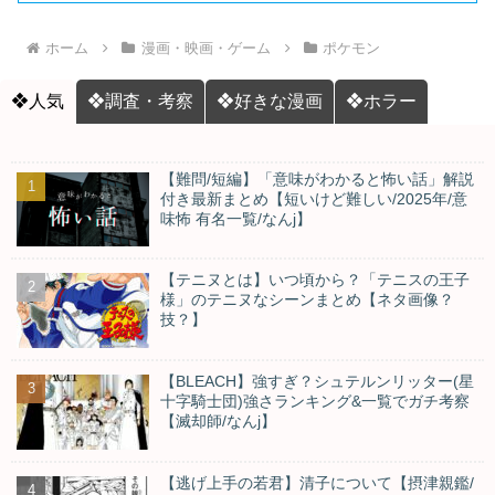
ホーム
漫画・映画・ゲーム
ポケモン
❖人気
❖調査・考察
❖好きな漫画
❖ホラー
【難問/短編】「意味がわかると怖い話」解説
付き最新まとめ【短いけど難しい/2025年/意
味怖 有名一覧/なんj】
【テニヌとは】いつ頃から？「テニスの王子
様」のテニヌなシーンまとめ【ネタ画像？
技？】
【BLEACH】強すぎ？シュテルンリッター(星
十字騎士団)強さランキング&一覧でガチ考察
【滅却師/なんj】
【逃げ上手の若君】清子について【摂津親鑑/