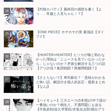
【灼熱カバディ】最終回の感想を書く【よ
っ……宵越と人見ちゃん！？】
【ONE PIECE】ホヤホヤの実 最強説【ダイ
フク】
【HUNTER×HUNTER】ヒソカが蟻と戦わな
かった理由は「ニュースを見ていなかったか
ら」じゃないのか？矛盾を解決する三つの説
【アリ討伐？集団戦闘？異種間戦闘？】
【さとらないで】寿司蘇生？「意味がわかる
と怖い話」解説付き個人的反応：最新まとめ
【なんj】
【ハイキュー】三大エース(5本指)の中で誰が
一番強いのか？桐生八、不遇問題にも迫る
【牛島若利/佐久早聖臣/木兎光太郎/尾白アラ