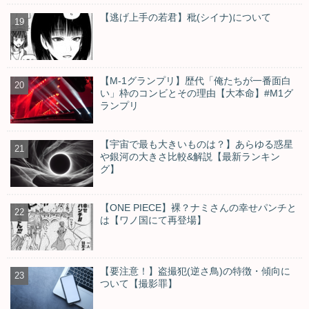
【逃げ上手の若君】秕(シイナ)について
【M-1グランプリ】歴代「俺たちが一番面白
い」枠のコンビとその理由【大本命】#M1グ
ランプリ
【宇宙で最も大きいものは？】あらゆる惑星
や銀河の大きさ比較&解説【最新ランキン
グ】
【ONE PIECE】裸？ナミさんの幸せパンチと
は【ワノ国にて再登場】
【要注意！】盗撮犯(逆さ鳥)の特徴・傾向に
ついて【撮影罪】