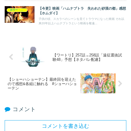
【今更】映画「ハムナプトラ 失われた砂漠の都」感想
ホラー・ミステリー
【ホムダイ】
子供の頃、スカラベのシーンを見てトラウマになった映画 それ以
来20年以上ハムナプトラという映画を敬遠...
【ワートリ】257話→258話「遠征選抜試
験48」予想【ネタバレ配慮】
【ショーハショーテン】最終回を迎えた
ので感想&各組に触れる #ショーハショ
ーテン
コメント
コメントを書き込む