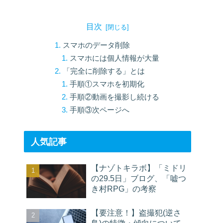
目次
スマホのデータ削除
スマホには個人情報が大量
「完全に削除する」とは
手順①スマホを初期化
手順②動画を撮影し続ける
手順③次ページへ
人気記事
【ナゾトキラボ】「ミドリ
の29.5日」ブログ、「嘘つ
き村RPG」の考察
【要注意！】盗撮犯(逆さ