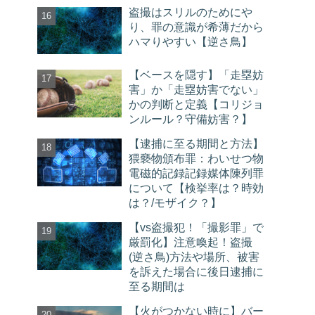
盗撮はスリルのためにや
り、罪の意識が希薄だから
ハマりやすい【逆さ鳥】
【ベースを隠す】「走塁妨
害」か「走塁妨害でない」
かの判断と定義【コリジョ
ンルール？守備妨害？】
【逮捕に至る期間と方法】
猥褻物頒布罪：わいせつ物
電磁的記録記録媒体陳列罪
について【検挙率は？時効
は？/モザイク？】
【vs盗撮犯！「撮影罪」で
厳罰化】注意喚起！盗撮
(逆さ鳥)方法や場所、被害
を訴えた場合に後日逮捕に
至る期間は
【火がつかない時に】バー