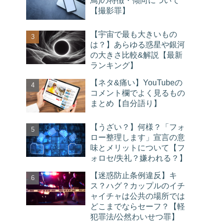
鳥)の特徴・傾向について
【撮影罪】
【宇宙で最も大きいもの
は？】あらゆる惑星や銀河
の大きさ比較&解説【最新
ランキング】
【ネタ&痛い】YouTubeの
コメント欄でよく見るもの
まとめ【自分語り】
【うざい？】何様？「フォ
ロー整理します」宣言の意
味とメリットについて【フ
ォロセ/失礼？嫌われる？】
【迷惑防止条例違反】キ
ス？ハグ？カップルのイチ
ャイチャは公共の場所では
どこまでならセーフ？【軽
犯罪法/公然わいせつ罪】