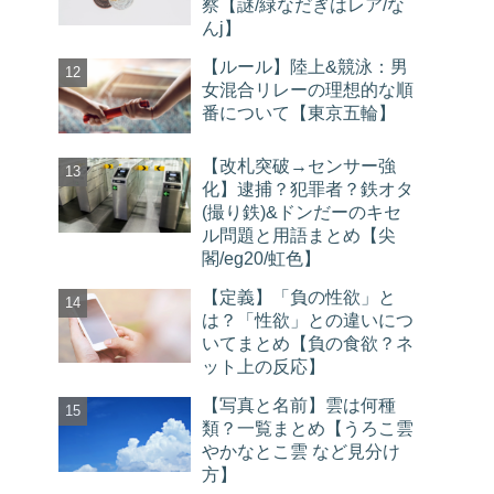
察【謎/緑なだぎはレア/な
んj】
【ルール】陸上&競泳：男
女混合リレーの理想的な順
番について【東京五輪】
【改札突破→センサー強
化】逮捕？犯罪者？鉄オタ
(撮り鉄)&ドンだーのキセ
ル問題と用語まとめ【尖
閣/eg20/虹色】
【定義】「負の性欲」と
は？「性欲」との違いにつ
いてまとめ【負の食欲？ネ
ット上の反応】
【写真と名前】雲は何種
類？一覧まとめ【うろこ雲
やかなとこ雲 など見分け
方】