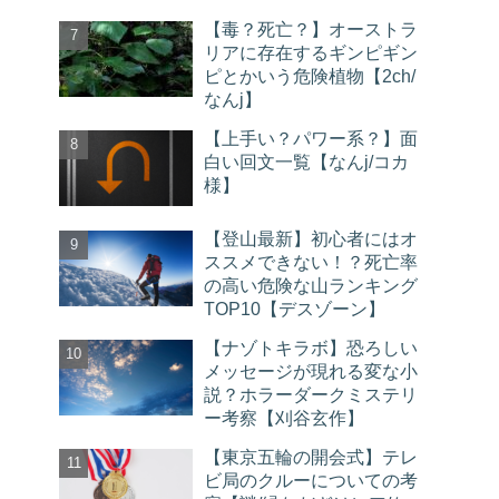
【毒？死亡？】オーストラ
リアに存在するギンピギン
ピとかいう危険植物【2ch/
なんj】
【上手い？パワー系？】面
白い回文一覧【なんj/コカ
様】
【登山最新】初心者にはオ
ススメできない！？死亡率
の高い危険な山ランキング
TOP10【デスゾーン】
【ナゾトキラボ】恐ろしい
メッセージが現れる変な小
説？ホラーダークミステリ
ー考察【刈谷玄作】
【東京五輪の開会式】テレ
ビ局のクルーについての考