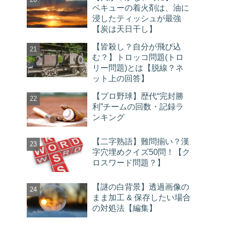
ベキューの着火剤は、油に
浸したティッシュが最強
【炭は天日干し】
【皆殺し？自分が飛び込
む？】トロッコ問題(トロ
リー問題)とは【脱線？ネ
ット上の回答】
【プロ野球】歴代“完封勝
利”チームの回数・記録ラ
ンキング
【二字熟語】難問揃い？漢
字穴埋めクイズ50問！【ク
ロスワード問題？】
【謎の白背景】透過画像の
まま加工 & 保存したい場合
の対処法【編集】