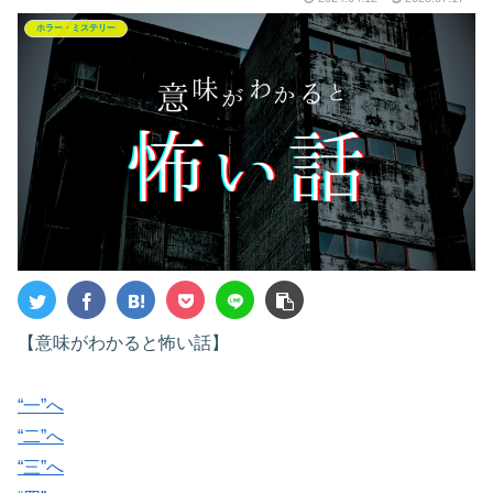
ホラー・ミステリー
【意味がわかると怖い話】
“一”へ
“二”へ
“三”へ