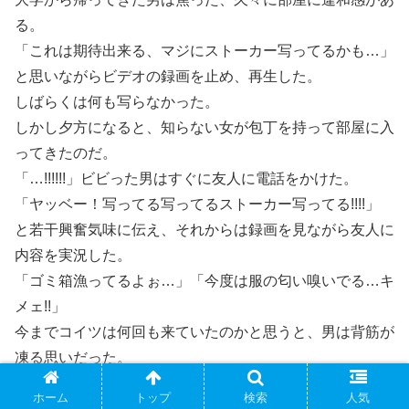
る。
「これは期待出来る、マジにストーカー写ってるかも…」
と思いながらビデオの録画を止め、再生した。
しばらくは何も写らなかった。
しかし夕方になると、知らない女が包丁を持って部屋に入
ってきたのだ。
「…!!!!!!」ビビった男はすぐに友人に電話をかけた。
「ヤッベー！写ってる写ってるストーカー写ってる!!!!」
と若干興奮気味に伝え、それからは録画を見ながら友人に
内容を実況した。
「ゴミ箱漁ってるよぉ…」「今度は服の匂い嗅いでる…キ
メェ!!」
今までコイツは何回も来ていたのかと思うと、男は背筋が
凍る思いだった。
「これで警察も動いてくれるなぁ」と少しホッとしてる
ホーム
トップ
検索
人気
と、画面の中の女は押入れに入った。