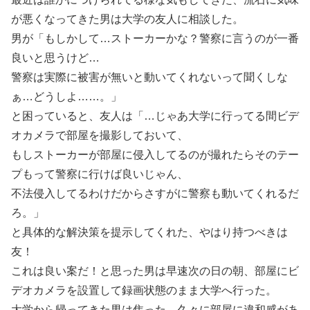
が悪くなってきた男は大学の友人に相談した。
男が「もしかして…ストーカーかな？警察に言うのが一番
良いと思うけど…
警察は実際に被害が無いと動いてくれないって聞くしな
ぁ…どうしよ……。」
と困っていると、友人は「…じゃあ大学に行ってる間ビデ
オカメラで部屋を撮影しておいて、
もしストーカーが部屋に侵入してるのが撮れたらそのテー
プもって警察に行けば良いじゃん、
不法侵入してるわけだからさすがに警察も動いてくれるだ
ろ。」
と具体的な解決策を提示してくれた、やはり持つべきは
友！
これは良い案だ！と思った男は早速次の日の朝、部屋にビ
デオカメラを設置して録画状態のまま大学へ行った。
大学から帰ってきた男は焦った、久々に部屋に違和感があ