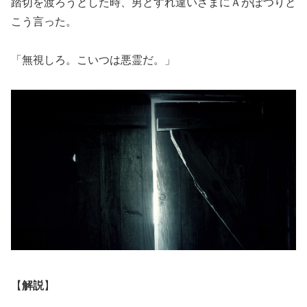
踏切を渡ろうとした時、男とすれ違いざまにＡがぽつりと
こう言った。
「無視しろ。こいつは悪霊だ。」
【
解説
】