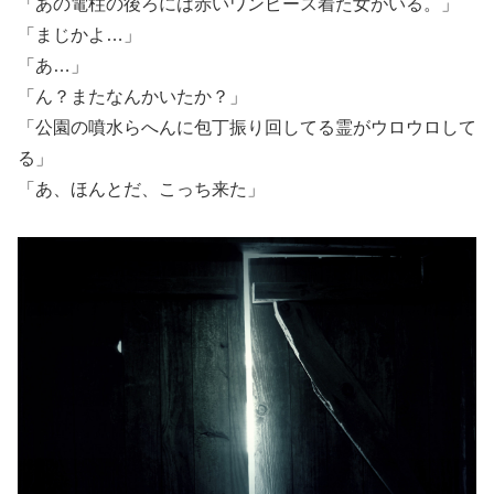
「あの電柱の後ろには赤いワンピース着た女がいる。」
「まじかよ…」
「あ…」
「ん？またなんかいたか？」
「公園の噴水らへんに包丁振り回してる霊がウロウロして
る」
「あ、ほんとだ、こっち来た」