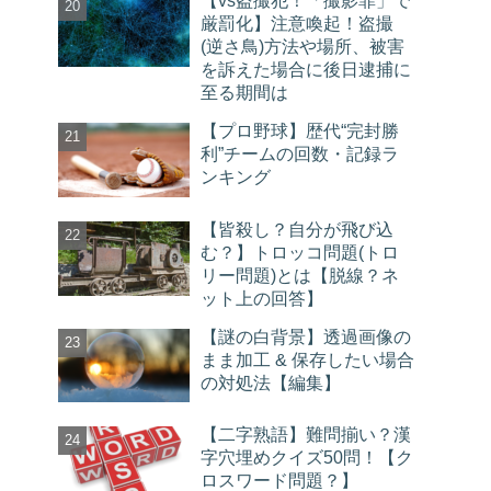
厳罰化】注意喚起！盗撮
(逆さ鳥)方法や場所、被害
を訴えた場合に後日逮捕に
至る期間は
【プロ野球】歴代“完封勝
利”チームの回数・記録ラ
ンキング
【皆殺し？自分が飛び込
む？】トロッコ問題(トロ
リー問題)とは【脱線？ネ
ット上の回答】
【謎の白背景】透過画像の
まま加工 & 保存したい場合
の対処法【編集】
【二字熟語】難問揃い？漢
字穴埋めクイズ50問！【ク
ロスワード問題？】