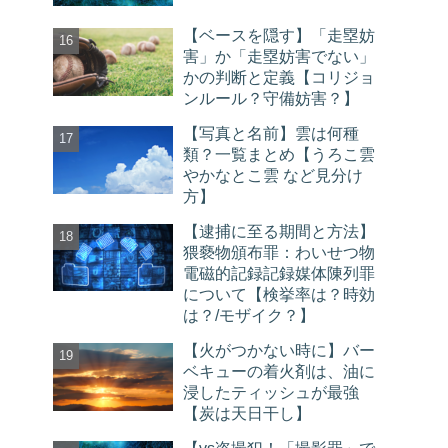
【ベースを隠す】「走塁妨
害」か「走塁妨害でない」
かの判断と定義【コリジョ
ンルール？守備妨害？】
【写真と名前】雲は何種
類？一覧まとめ【うろこ雲
やかなとこ雲 など見分け
方】
【逮捕に至る期間と方法】
猥褻物頒布罪：わいせつ物
電磁的記録記録媒体陳列罪
について【検挙率は？時効
は？/モザイク？】
【火がつかない時に】バー
ベキューの着火剤は、油に
浸したティッシュが最強
【炭は天日干し】
【vs盗撮犯！「撮影罪」で