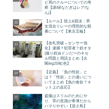
ビ局のクルーについての考
察【謎/緑なだぎはレア/な
んj】
【ルール】陸上&競泳：男
女混合リレーの理想的な順
番について【東京五輪】
【改札突破→センサー強
化】逮捕？犯罪者？鉄オタ
(撮り鉄)&ドンだーのキセ
ル問題と用語まとめ【尖
閣/eg20/虹色】
【定義】「負の性欲」と
は？「性欲」との違いにつ
いてまとめ【負の食欲？ネ
ット上の反応】
盗撮はスリルのためにや
り、罪の意識が希薄だから
ハマりやすい【逆さ鳥】