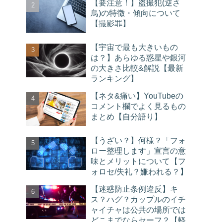
【要注意！】盗撮犯(逆さ
鳥)の特徴・傾向について
【撮影罪】
【宇宙で最も大きいもの
は？】あらゆる惑星や銀河
の大きさ比較&解説【最新
ランキング】
【ネタ&痛い】YouTubeの
コメント欄でよく見るもの
まとめ【自分語り】
【うざい？】何様？「フォ
ロー整理します」宣言の意
味とメリットについて【フ
ォロセ/失礼？嫌われる？】
【迷惑防止条例違反】キ
ス？ハグ？カップルのイチ
ャイチャは公共の場所では
どこまでならセーフ？【軽