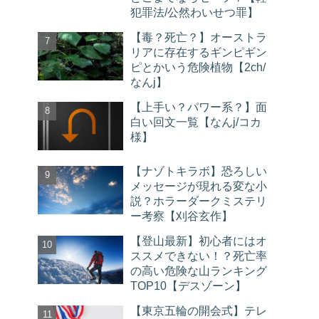
犯罪法/公然わいせつ罪】
【毒？死亡？】オーストラ
リアに存在するギンピギン
ピとかいう危険植物【2ch/
なんj】
【上手い？パワー系？】面
白い回文一覧【なんj/コカ
様】
【ナゾトキラボ】恐ろしい
メッセージが現れる変な小
説？ホラーダークミステリ
ー考察【刈谷玄作】
【登山最新】初心者にはオ
ススメできない！？死亡率
の高い危険な山ランキング
TOP10【デスゾーン】
【東京五輪の開会式】テレ