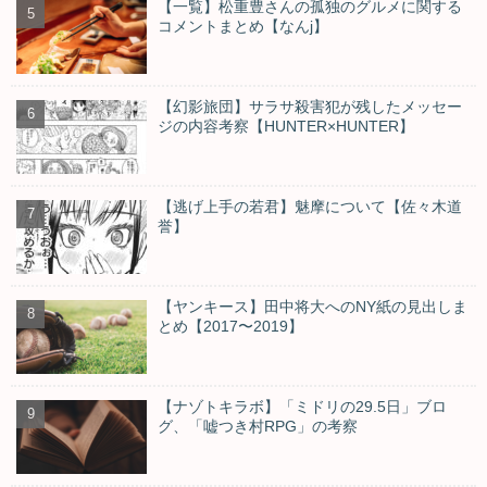
【一覧】松重豊さんの孤独のグルメに関する
コメントまとめ【なんj】
【幻影旅団】サラサ殺害犯が残したメッセー
ジの内容考察【HUNTER×HUNTER】
【逃げ上手の若君】魅摩について【佐々木道
誉】
【ヤンキース】田中将大へのNY紙の見出しま
とめ【2017〜2019】
【ナゾトキラボ】「ミドリの29.5日」ブロ
グ、「嘘つき村RPG」の考察