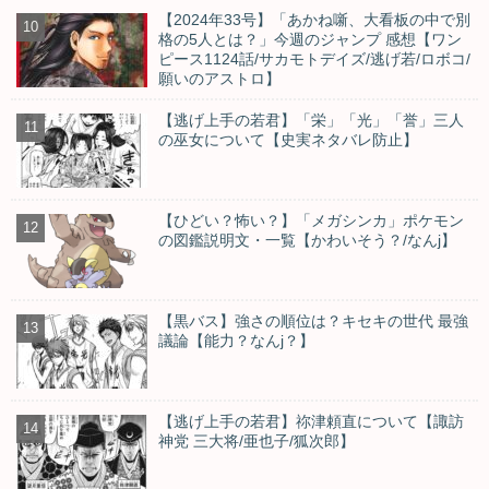
【2024年33号】「あかね噺、大看板の中で別
格の5人とは？」今週のジャンプ 感想【ワン
ピース1124話/サカモトデイズ/逃げ若/ロボコ/
願いのアストロ】
【逃げ上手の若君】「栄」「光」「誉」三人
の巫女について【史実ネタバレ防止】
【ひどい？怖い？】「メガシンカ」ポケモン
の図鑑説明文・一覧【かわいそう？/なんj】
【黒バス】強さの順位は？キセキの世代 最強
議論【能力？なんj？】
【逃げ上手の若君】祢津頼直について【諏訪
神党 三大将/亜也子/狐次郎】