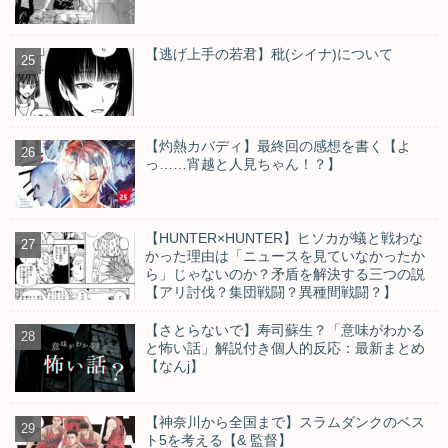
【逃げ上手の若君】秕(シイナ)について
【灼熱カバディ】最終回の感想を書く【よ
っ……宵越と人見ちゃん！？】
【HUNTER×HUNTER】ヒソカが蟻と戦わな
かった理由は「ニュースを見ていなかったか
ら」じゃないのか？矛盾を解決する三つの説
【アリ討伐？集団戦闘？異種間戦闘？】
【さとらないで】寿司蘇生？「意味がわかる
と怖い話」解説付き個人的反応：最新まとめ
【なんj】
【神奈川から全国まで】スラムダンクのベス
ト5を考える【& 監督】