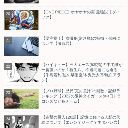
【ONE PIECE】ホヤホヤの実 最強説【ダイ
フク】
【要注意！】盗撮犯(逆さ鳥)の特徴・傾向に
ついて【撮影罪】
【ハイキュー】三大エース(5本指)の中で誰が
一番強いのか？桐生八、不遇問題にも迫る
【牛島若利/佐久早聖臣/木兎光太郎/尾白アラ
ン】
【プロ野球】歴代“完封負け”の回数・記録ラ
ンキング【2022の阪神タイガース&中日ドラ
ゴンズなど各チーム】
【進撃の巨人120話】記憶における人影の伏
線について【エレン？ジーク？ネタバレ含】