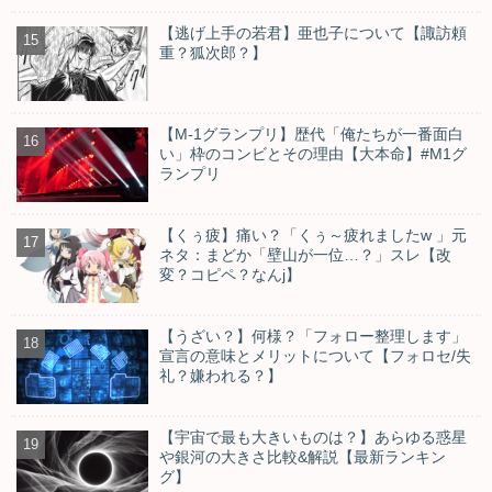
【逃げ上手の若君】亜也子について【諏訪頼
重？狐次郎？】
【M-1グランプリ】歴代「俺たちが一番面白
い」枠のコンビとその理由【大本命】#M1グ
ランプリ
【くぅ疲】痛い？「くぅ～疲れましたw 」元
ネタ：まどか「壁山が一位…？」スレ【改
変？コピペ？なんj】
【うざい？】何様？「フォロー整理します」
宣言の意味とメリットについて【フォロセ/失
礼？嫌われる？】
【宇宙で最も大きいものは？】あらゆる惑星
や銀河の大きさ比較&解説【最新ランキン
グ】