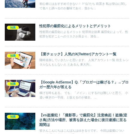
初心者にはおすすめできない！？“山”たち 前置き 私は登山に関し
て色々と調べるのが趣味であり、昔から...
性犯罪の厳罰化によるメリットとデメリット
知識
性犯罪の厳罰化によるメリット 犯罪抑止効果 厳罰化によって、性
犯罪を犯すことへのリスクが高まり、潜在...
【要チェック】人気のX(Twitter)アカウント一覧
知識
随時追加していきたいと思います。 人気アカウント一覧 坊主 レン
タルなんもしない人 とあるん 東大判...
【Google AdSense】Q.「ブロガーは稼げる？」→ブロ
知識
ガー歴六年が答える
稼げる時もある。 でも、「メイン」にするのは難しいと思う。 小
遣い稼ぎの一手段、と捉えるのが健全。 ...
【vs盗撮犯！「撮影罪」で厳罰化】注意喚起！盗撮(逆
知識
さ鳥)方法や場所、被害を訴えた場合に後日逮捕に至る
期間は
皆さんこんにちはこんばんはゆきるりです。 今回は盗撮につい