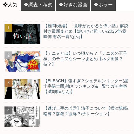
❖人気
❖調査・考察
❖好きな漫画
❖ホラー
【難問/短編】「意味がわかると怖い話」解説
付き最新まとめ【短いけど難しい/2025年/意
味怖 有名一覧/なんj】
【テニヌとは】いつ頃から？「テニスの王子
様」のテニヌなシーンまとめ【ネタ画像？
技？】
【BLEACH】強すぎ？シュテルンリッター(星
十字騎士団)強さランキング&一覧でガチ考察
【滅却師/なんj】
【逃げ上手の若君】清子について【摂津親鑑/
略奪？惨殺？凌辱？/ナレーション】