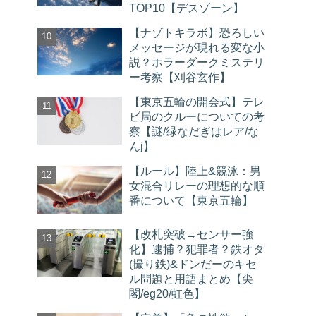
TOP10【デスゾーン】
【ナゾトキラボ】恐ろしい
メッセージが現れる変な小
説？ホラーダークミステリ
ー考察【刈谷玄作】
【東京五輪の開会式】テレ
ビ局のクルーについての考
察【謎/緑なだぎはレア/な
んj】
【ルール】陸上&競泳：男
女混合リレーの理想的な順
番について【東京五輪】
【改札突破→センサー強
化】逮捕？犯罪者？鉄オタ
(撮り鉄)&ドンだーのキセ
ル問題と用語まとめ【尖
閣/eg20/虹色】