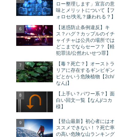
ロー整理します」宣言の意
味とメリットについて【フ
ォロセ/失礼？嫌われる？】
【迷惑防止条例違反】キ
ス？ハグ？カップルのイチ
ャイチャは公共の場所では
どこまでならセーフ？【軽
犯罪法/公然わいせつ罪】
【毒？死亡？】オーストラ
リアに存在するギンピギン
ピとかいう危険植物【2ch/
なんj】
【上手い？パワー系？】面
白い回文一覧【なんj/コカ
様】
【登山最新】初心者にはオ
ススメできない！？死亡率
の高い危険な山ランキング