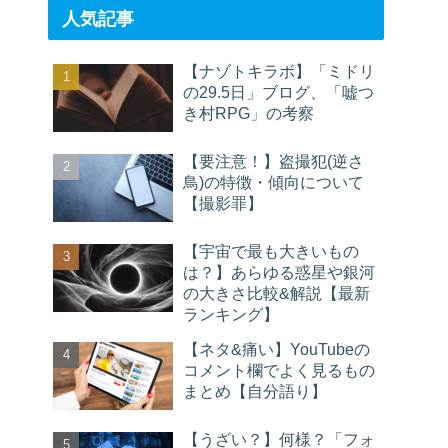
人気記事
【ナゾトキラボ】「ミドリ
の29.5日」ブログ、「嘘つ
き村RPG」の考察
【要注意！】盗撮犯(逆さ
鳥)の特徴・傾向について
【撮影罪】
【宇宙で最も大きいもの
は？】あらゆる惑星や銀河
の大きさ比較&解説【最新
ランキング】
【ネタ&痛い】YouTubeの
コメント欄でよく見るもの
まとめ【自分語り】
【うざい？】何様？「フォ