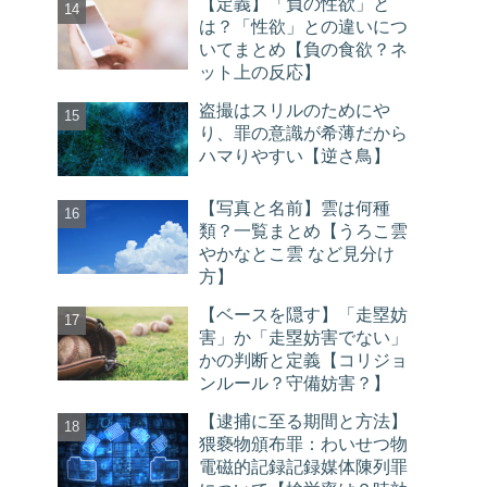
【定義】「負の性欲」と
は？「性欲」との違いにつ
いてまとめ【負の食欲？ネ
ット上の反応】
盗撮はスリルのためにや
り、罪の意識が希薄だから
ハマりやすい【逆さ鳥】
【写真と名前】雲は何種
類？一覧まとめ【うろこ雲
やかなとこ雲 など見分け
方】
【ベースを隠す】「走塁妨
害」か「走塁妨害でない」
かの判断と定義【コリジョ
ンルール？守備妨害？】
【逮捕に至る期間と方法】
猥褻物頒布罪：わいせつ物
電磁的記録記録媒体陳列罪