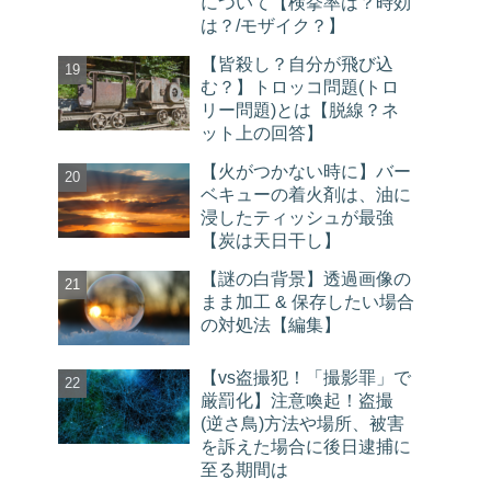
について【検挙率は？時効
は？/モザイク？】
【皆殺し？自分が飛び込
む？】トロッコ問題(トロ
リー問題)とは【脱線？ネ
ット上の回答】
【火がつかない時に】バー
ベキューの着火剤は、油に
浸したティッシュが最強
【炭は天日干し】
【謎の白背景】透過画像の
まま加工 & 保存したい場合
の対処法【編集】
【vs盗撮犯！「撮影罪」で
厳罰化】注意喚起！盗撮
(逆さ鳥)方法や場所、被害
を訴えた場合に後日逮捕に
至る期間は