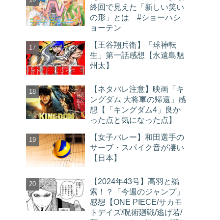
終回で見えた「新しい笑い
の形」とは #ショーハシ
ョーテン
【王谷翔兵衛】「球神転
生」第一話感想【永遠島魅
州太】
【ネタバレ注意】映画「キ
ングダム 大将軍の帰還」感
想【「キングダム4」良か
った点と気になった点】
【女子バレー】和田選手の
サーブ・スパイク音が凄い
【日本】
【2024年43号】高羽と羂
索！？「今週のジャンプ」
感想【ONE PIECE/サカモ
トデイズ/呪術廻戦/逃げ若/