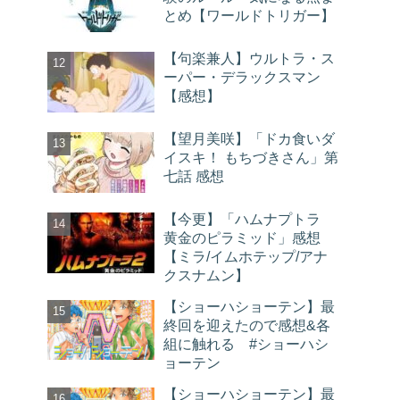
とめ【ワールドトリガー】
【句楽兼人】ウルトラ・ス
ーパー・デラックスマン
【感想】
【望月美咲】「ドカ食いダ
イスキ！ もちづきさん」第
七話 感想
【今更】「ハムナプトラ
黄金のピラミッド」感想
【ミラ/イムホテップ/アナ
クスナムン】
【ショーハショーテン】最
終回を迎えたので感想&各
組に触れる #ショーハシ
ョーテン
【ショーハショーテン】最