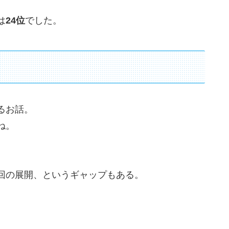
は
24位
でした。
るお話。
ね。
回の展開、というギャップもある。
。