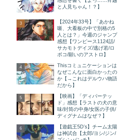
感想を書く【よっ……宵越
と人見ちゃん！？】
【2024年33号】「あかね
噺、大看板の中で別格の5
人とは？」今週のジャンプ
感想【ワンピース1124話/
サカモトデイズ/逃げ若/ロ
ボコ/願いのアストロ】
Thisコミュニケーションは
なぜこんなに面白かったの
か【→これはデルウハ物語
だから】
【映画】「ディパーテッ
ド」感想【ラストの犬の意
味/封筒の中身/女医の子供/
ディグナムはなぜ？】
【遊戯王5D's】チーム太陽
は神試合【太郎/ヨシ/ジン/
ズシンパンチ】