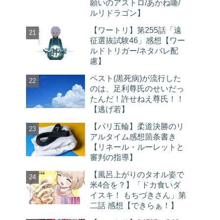
願いのアストロ/あかね噺/
ルリドラゴン】
【ワートリ】第255話「遠
征選抜試験46」感想【ワー
ルドトリガー/ネタバレ配
慮】
ペスト(黒死病)が流行した
のは、足利尊氏のせいだっ
たんだ！許せねえ尊氏！！
【逃げ若】
【パリ五輪】柔道決勝のリ
アルタイム感想箇条書き
【リネール・ルーレットと
審判の指導】
【風呂上がりのタオル姿で
米4合を？】「ドカ食いダ
イスキ！ もちづきさん」第
二話 感想【できらぁ！】