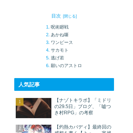
目次
呪術廻戦
あかね噺
ワンピース
サカモト
逃げ若
願いのアストロ
人気記事
【ナゾトキラボ】「ミドリ
の29.5日」ブログ、「嘘つ
き村RPG」の考察
【灼熱カバディ】最終回の