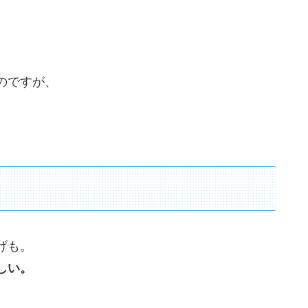
。
のですが、
げも。
しい。