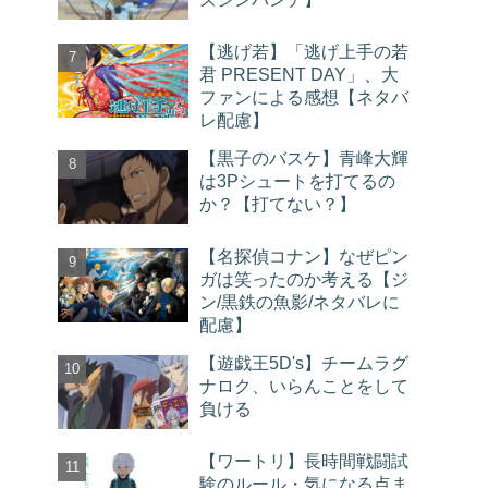
【逃げ若】「逃げ上手の若
君 PRESENT DAY」、大
ファンによる感想【ネタバ
レ配慮】
【黒子のバスケ】青峰大輝
は3Pシュートを打てるの
か？【打てない？】
【名探偵コナン】なぜピン
ガは笑ったのか考える【ジ
ン/黒鉄の魚影/ネタバレに
配慮】
【遊戯王5D's】チームラグ
ナロク、いらんことをして
負ける
【ワートリ】長時間戦闘試
験のルール・気になる点ま