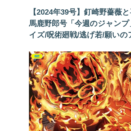
【2024年39号】釘崎野薔
馬鹿野郎号「今週のジャンプ」感
イズ/呪術廻戦/逃げ若/願い
感想