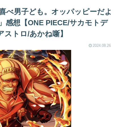
薇と喜べ男子ども。オッパッピーだよ
想【ONE PIECE/サカモトデ
のアストロ/あかね噺】
2024.08.26